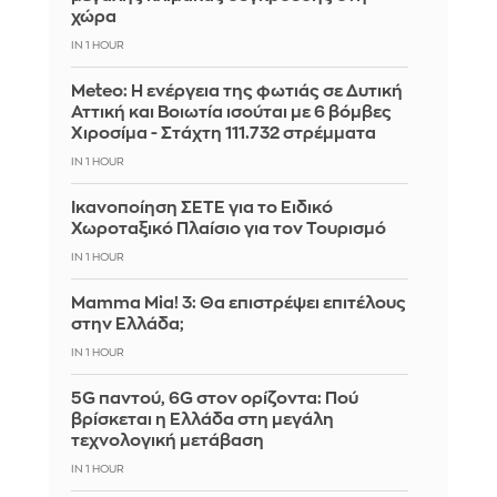
χώρα
IN 1 HOUR
Meteo: Η ενέργεια της φωτιάς σε Δυτική
Αττική και Βοιωτία ισούται με 6 βόμβες
Χιροσίμα - Στάχτη 111.732 στρέμματα
IN 1 HOUR
Ικανοποίηση ΣΕΤΕ για το Ειδικό
Χωροταξικό Πλαίσιο για τον Τουρισμό
IN 1 HOUR
Mamma Mia! 3: Θα επιστρέψει επιτέλους
στην Ελλάδα;
IN 1 HOUR
5G παντού, 6G στον ορίζοντα: Πού
βρίσκεται η Ελλάδα στη μεγάλη
τεχνολογική μετάβαση
IN 1 HOUR