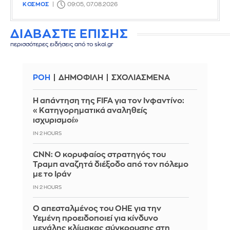
ΚΟΣΜΟΣ
09:05, 07.08.2026
ΔΙΑΒΑΣΤΕ ΕΠΙΣΗΣ
περισσότερες ειδήσεις από το skai.gr
ΡΟΗ
ΔΗΜΟΦΙΛΗ
ΣΧΟΛΙΑΣΜΕΝΑ
Η απάντηση της FIFA για τον Ινφαντίνο:
«Κατηγορηματικά αναληθείς
ισχυρισμοί»
IN 2 HOURS
CNN: Ο κορυφαίος στρατηγός του
Τραμπ αναζητά διέξοδο από τον πόλεμο
με το Ιράν
IN 2 HOURS
Ο απεσταλμένος του ΟΗΕ για την
Υεμένη προειδοποιεί για κίνδυνο
μεγάλης κλίμακας σύγκρουσης στη