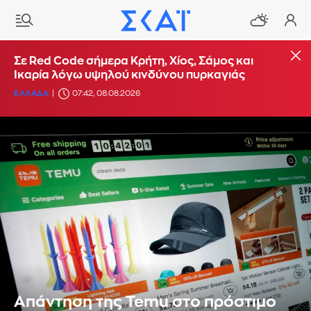
Σε Red Code σήμερα Κρήτη, Χίος, Σάμος και
Ικαρία λόγω υψηλού κινδύνου πυρκαγιάς
ΕΛΛΑΔΑ
07:42, 08.08.2026
Απάντηση της Temu στο πρόστιμο