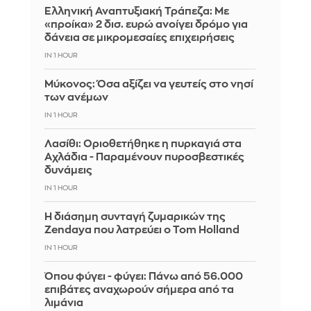
Ελληνική Αναπτυξιακή Τράπεζα: Με
«προίκα» 2 δισ. ευρώ ανοίγει δρόμο για
δάνεια σε μικρομεσαίες επιχειρήσεις
IN 1 HOUR
Μύκονος: Όσα αξίζει να γευτείς στο νησί
των ανέμων
IN 1 HOUR
Λασίθι: Οριοθετήθηκε η πυρκαγιά στα
Αχλάδια - Παραμένουν πυροσβεστικές
δυνάμεις
IN 1 HOUR
Η διάσημη συνταγή ζυμαρικών της
Zendaya που λατρεύει ο Tom Holland
IN 1 HOUR
Όπου φύγει - φύγει: Πάνω από 56.000
επιβάτες αναχωρούν σήμερα από τα
λιμάνια