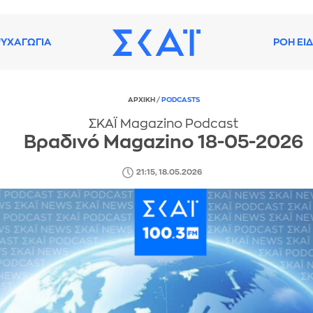
ΥΧΑΓΩΓΙΑ
ΡΟΗ ΕΙ
ΑΡΧΙΚΗ
/
PODCASTS
ΣΚΑΪ Magazino Podcast
Βραδινό Magazino 18-05-2026
21:15, 18.05.2026