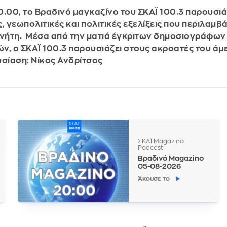
0.00, το Βραδινό μαγκαζίνο του ΣΚΑΪ 100.3 παρουσιάζ
ς, γεωπολιτικές και πολιτικές εξελίξεις που περιλαμ
νήτη. Μέσα από την ματιά έγκριτων δημοσιογράφων
ν, ο ΣΚΑΪ 100.3 παρουσιάζει στους ακροατές του άμ
σίαση: Νίκος Ανδρίτσος
ΣΚΑΪ Magazino
Podcast
Βραδινό Magazino
05-08-2026
Άκουσε το