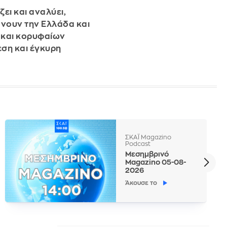
ει και αναλύει,
βάνουν την Ελλάδα και
 και κορυφαίων
εση και έγκυρη
ΣΚΑΪ Magazino
Podcast
Μεσημβρινό
Magazino 05-08-
2026
Άκουσε το