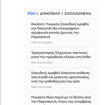
ΡΟΗ
ΔΗΜΟΦΙΛΗ
ΣΧΟΛΙΑΣΜΕΝΑ
Reuters: Τουρκία, Σαουδική Αραβία
και Πακιστάν θα υπογράψουν
συμφωνία κοινής άμυνας την
Παρασκευή
ΠΡΙΝ ΑΠΌ 19 ΏΡΕΣ
Τραυματισμός 53χρονου ναυτικού
κατά την πρόσδεση πλοίου στη Ρόδο
ΠΡΙΝ ΑΠΌ 19 ΏΡΕΣ
Σαουδική Αραβία: Επίκειται επίθεση
από Χούθι και ιρακινές οργανώσεις
υπό την καθοδήγηση του Ιράν
ΠΡΙΝ ΑΠΌ 19 ΏΡΕΣ
Πουέρτο Ρίκο: Νερό με το δελτίο από
την Παρασκευή, λόγω της ανομβρίας