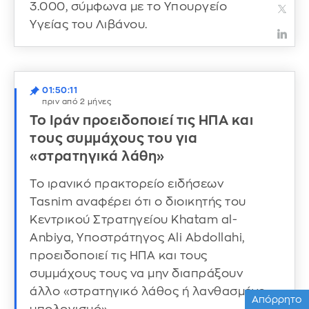
3.000, σύμφωνα με το Υπουργείο
Υγείας του Λιβάνου.
01:50:11
πριν από 2 μήνες
Το Ιράν προειδοποιεί τις ΗΠΑ και
τους συμμάχους του για
«στρατηγικά λάθη»
Το ιρανικό πρακτορείο ειδήσεων
Tasnim αναφέρει ότι ο διοικητής του
Κεντρικού Στρατηγείου Khatam al-
Anbiya, Υποστράτηγος Ali Abdollahi,
προειδοποιεί τις ΗΠΑ και τους
συμμάχους τους να μην διαπράξουν
άλλο «στρατηγικό λάθος ή λανθασμένο
Απόρρητο