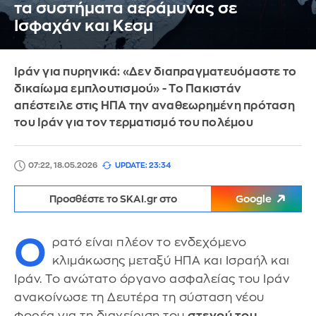
τα συστήματα αεράμυνας σε
Ισφαχάν και Κεσμ
Ιράν για πυρηνικά: «Δεν διαπραγματευόμαστε το
δικαίωμα εμπλουτισμού» - Το Πακιστάν
απέστειλε στις ΗΠΑ την αναθεωρημένη πρόταση
του Ιράν για τον τερματισμό του πολέμου
07:22, 18.05.2026
UPDATE: 23:34
Προσθέστε το SKAI.gr στο
Google
Ο
ρατό είναι πλέον το ενδεχόμενο
κλιμάκωσης μεταξύ ΗΠΑ και Ισραήλ και
Ιράν. Το ανώτατο όργανο ασφαλείας του Ιράν
ανακοίνωσε τη Δευτέρα τη σύσταση νέου
φορέα για τη διαχείριση του
στενού του