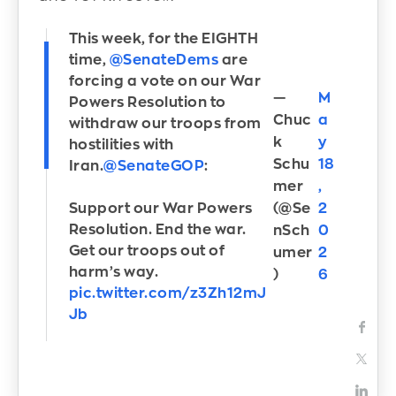
This week, for the EIGHTH
time,
@SenateDems
are
forcing a vote on our War
—
M
Powers Resolution to
Chuc
a
withdraw our troops from
k
y
hostilities with
Schu
18
Iran.
@SenateGOP
:
mer
,
(@Se
2
Support our War Powers
Resolution. End the war.
nSch
0
Get our troops out of
umer
2
harm’s way.
)
6
pic.twitter.com/z3Zh12mJ
Jb