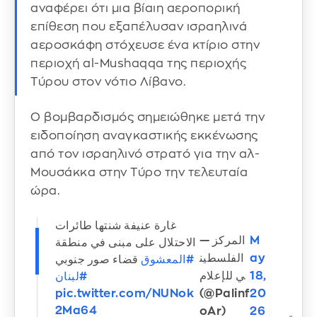
αναφέρει ότι μια βίαιη αεροπορική
επίθεση που εξαπέλυσαν ισραηλινά
αεροσκάφη στόχευσε ένα κτίριο στην
περιοχή al-Mushaqqa της περιοχής
Τύρου στον νότιο Λίβανο.
Ο βομβαρδισμός σημειώθηκε μετά την
ειδοποίηση αναγκαστικής εκκένωσης
από τον ισραηλινό στρατό για την αλ-
Μουσάκκα στην Τύρο την τελευταία
ώρα.
غارة عنيفة شنتها طائرات
— المركز
M
الاحتلال على مبنى في منطقة
الفلسطين
ay
#المعشوق
قضاء صور جنوبي
ي للإعلام
18,
#لبنان
(@Palinf
20
pic.twitter.com/NUNok
2Ma64
oAr)
26