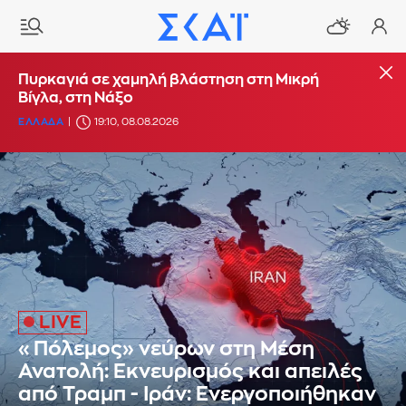
Πυρκαγιά σε χαμηλή βλάστηση στη Μικρή
Βίγλα, στη Νάξο
ΕΛΛΑΔΑ
19:10, 08.08.2026
«Πόλεμος» νεύρων στη Μέση
Ανατολή: Εκνευρισμός και απειλές
από Τραμπ - Ιράν: Ενεργοποιήθηκαν