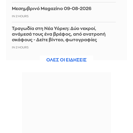
Μεσημβρινό Magazino 09-08-2026
IN 2 HOURS
Τραγωδία στη Νέα Υόρκη: Δύο νεκροί,
ανάμεσά τους ένα βρέφος, από ανατροπή
σκάφους - Δείτε βίντεο, φωτογραφίες
IN 2 HOURS
Μαγικό ντεμπούτο από Καρέτσα στην
ΟΛΕΣ ΟΙ ΕΙΔΗΣΕΙΣ
Ντόρτμουντ με γκολ κόντρα στην Άρσεναλ -
Δείτε βίντεο
IN 2 HOURS
Η ΕΟΕ ξεκινά τον καθαρισμό των μαρμάρων
του Παναθηναϊκού Σταδίου
IN 2 HOURS
Ζελένσκι: Περισσότεροι από 50.000
Βορειοκορεάτες στρατιώτες θα αναπτυχθούν
στη Ρωσία