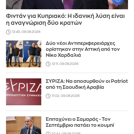
Φιντάν για Κυπριακό: Η ιδανική λύση είναι
η αναγνώριση δύο κρατών
12:45, 09.08.2026
Δύο νέοι Αντιπεριφερειάρχες
ορίστηκαν στην Αττική από τον
Νίκο Χαρδαλιά
12:11, 09.08.2026
ΣΥΡΙΖΑ: Να αποσυρθούν οι Patriot
από τη Σαουδική Αραβία
11:02, 09.08.2026
Επιταχύνει ο Σαμαράς - Τον
Σεπτέμβριο πατάει το κουμπί
10:44, 09.08.2026