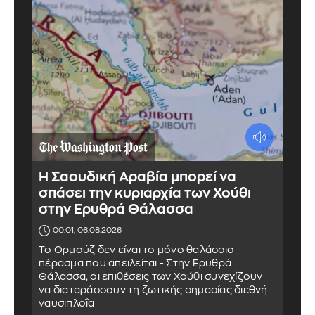
Η Σαουδική Αραβία μπορεί να
σπάσει την κυριαρχία των Χούθι
στην Ερυθρά Θάλασσα
00:01, 06.08.2026
Το Ορμούζ δεν είναι το μόνο θαλάσσιο
πέρασμα που απειλείται - Στην Ερυθρά
Θάλασσα, οι επιθέσεις των Χούθι συνεχίζουν
να διαταράσσουν τη ζωτικής σημασίας διεθνή
ναυσιπλοΐα