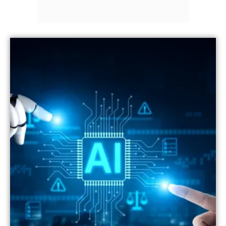
IN 2 HOURS
Hydrangea Lake: Η απίθανη λίμνη με χιλιάδες
ορτανσίες κρύβεται μέσα σε ένα café
IN 1 HOUR
Ιταλία: Αρχαίο ρωμαϊκό ναυάγιο
ανακαλύφθηκε στα ανοιχτά των ακτών της
Σικελίας - Δείτε βίντεο
IN 1 HOUR
Συρία-Ρωσία: Υπογραφή μνημονίου
κατανόησης για το μέλλον των ρωσικών
βάσεων
IN 1 HOUR
Φιντάν: Η λύση δύο κρατών είναι η ιδανική για
την Κύπρο
IN 1 HOUR