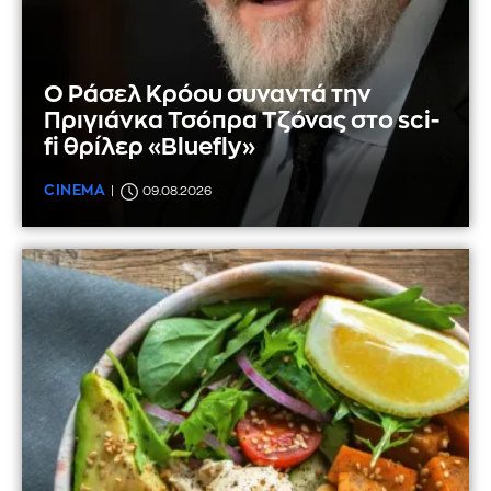
Ο Ράσελ Κρόου συναντά την
Πριγιάνκα Τσόπρα Τζόνας στο sci-
fi θρίλερ «Bluefly»
CINEMA
09.08.2026