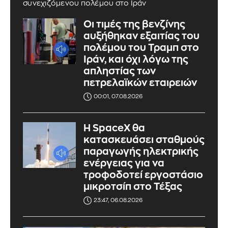
συνεχιζόμενου πολέμου στο Ιράν
Οι τιμές της βενζίνης
αυξήθηκαν εξαιτίας του
πολέμου του Τραμπ στο
Ιράν, και όχι λόγω της
απληστίας των
πετρελαϊκών εταιρειών
00:01, 07.08.2026
Η SpaceX θα
κατασκευάσει σταθμούς
παραγωγής ηλεκτρικής
ενέργειας για να
τροφοδοτεί εργοστάσιο
μικροτσίπ στο Τέξας
23:47, 06.08.2026