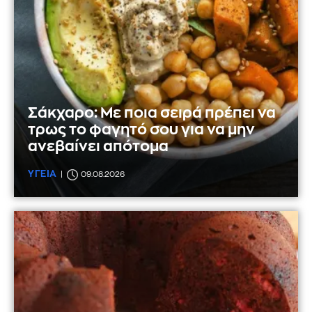
Σάκχαρο: Με ποια σειρά πρέπει να
τρως το φαγητό σου για να μην
ανεβαίνει απότομα
ΥΓΕΙΑ
09.08.2026