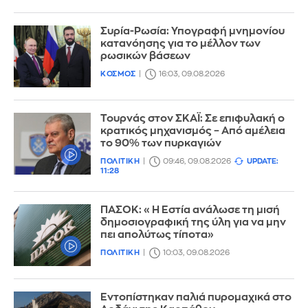
Συρία-Ρωσία: Υπογραφή μνημονίου
κατανόησης για το μέλλον των
ρωσικών βάσεων
ΚΟΣΜΟΣ
16:03, 09.08.2026
Τουρνάς στον ΣΚΑΪ: Σε επιφυλακή ο
κρατικός μηχανισμός – Από αμέλεια
το 90% των πυρκαγιών
ΠΟΛΙΤΙΚΗ
09:46, 09.08.2026
UPDATE:
11:28
ΠΑΣΟΚ: «Η Εστία ανάλωσε τη μισή
δημοσιογραφική της ύλη για να μην
πει απολύτως τίποτα»
ΠΟΛΙΤΙΚΗ
10:03, 09.08.2026
Εντοπίστηκαν παλιά πυρομαχικά στο