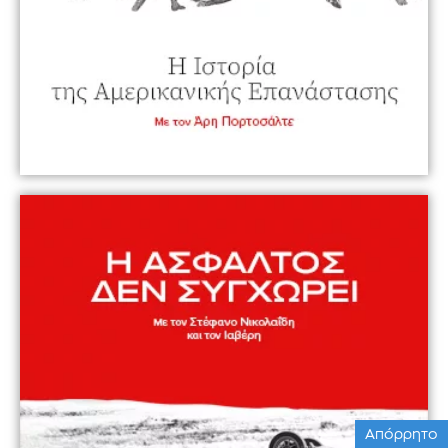
Απόρρητο