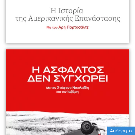
Απόρρητο