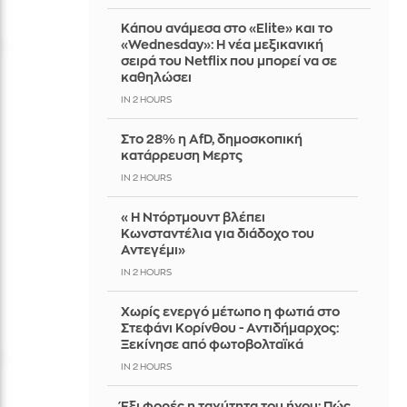
Κάπου ανάμεσα στο «Elite» και το
«Wednesday»: Η νέα μεξικανική
σειρά του Netflix που μπορεί να σε
καθηλώσει
IN 2 HOURS
Στο 28% η AfD, δημοσκοπική
κατάρρευση Μερτς
IN 2 HOURS
«Η Ντόρτμουντ βλέπει
Κωνσταντέλια για διάδοχο του
Αντεγέμι»
IN 2 HOURS
Χωρίς ενεργό μέτωπο η φωτιά στο
Στεφάνι Κορίνθου - Αντιδήμαρχος:
Ξεκίνησε από φωτοβολταϊκά
IN 2 HOURS
Έξι φορές η ταχύτητα του ήχου: Πώς