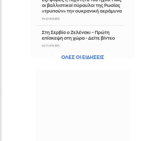
οι βαλλιστικοί πύραυλοι της Ρωσίας
«τρυπούν» την ουκρανική αεράμυνα
IN 2 HOURS
Στη Σερβία ο Ζελένσκι – Πρώτη
επίσκεψη στη χώρα - Δείτε βίντεο
IN 2 HOURS
ΟΛΕΣ ΟΙ ΕΙΔΗΣΕΙΣ
Τρεις συλλήψεις για εισαγωγή
κάνναβης στην Ελλάδα,
αεροπορικώς - Κατασχέθηκαν 18,6
κιλά SKUNK
IN 2 HOURS
Προπονητής Σπαρτάκ: «Για αυτό ο
Λιβάι παραχωρήθηκε δανεικός στον
Παναθηναϊκό»
IN 2 HOURS
Υβόννη Μπόσνιακ: Το νέο μέλος στην
οικογένειά της έχει 4 πόδια και είναι