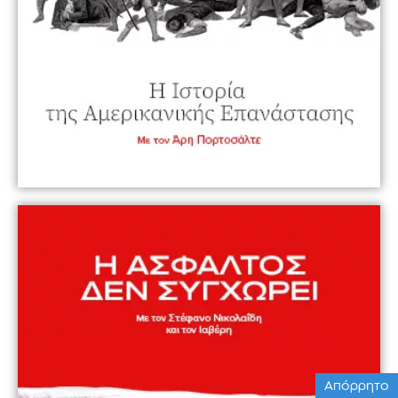
Απόρρητο