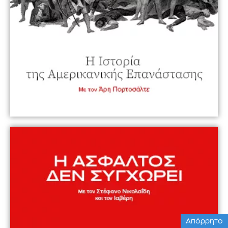
Απόρρητο