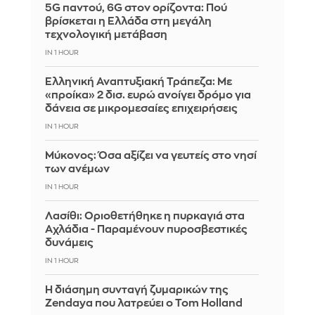
5G παντού, 6G στον ορίζοντα: Πού
βρίσκεται η Ελλάδα στη μεγάλη
τεχνολογική μετάβαση
IN 1 HOUR
Ελληνική Αναπτυξιακή Τράπεζα: Με
«προίκα» 2 δισ. ευρώ ανοίγει δρόμο για
δάνεια σε μικρομεσαίες επιχειρήσεις
IN 1 HOUR
Μύκονος: Όσα αξίζει να γευτείς στο νησί
των ανέμων
IN 1 HOUR
Λασίθι: Οριοθετήθηκε η πυρκαγιά στα
Αχλάδια - Παραμένουν πυροσβεστικές
δυνάμεις
IN 1 HOUR
Η διάσημη συνταγή ζυμαρικών της
Zendaya που λατρεύει ο Tom Holland