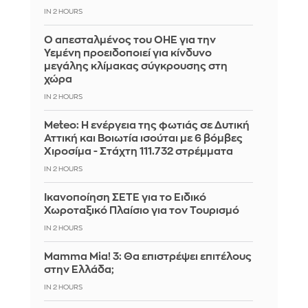
IN 2 HOURS
Ο απεσταλμένος του ΟΗΕ για την
Υεμένη προειδοποιεί για κίνδυνο
μεγάλης κλίμακας σύγκρουσης στη
χώρα
IN 2 HOURS
Meteo: Η ενέργεια της φωτιάς σε Δυτική
Αττική και Βοιωτία ισούται με 6 βόμβες
Χιροσίμα - Στάχτη 111.732 στρέμματα
IN 2 HOURS
Ικανοποίηση ΣΕΤΕ για το Ειδικό
Χωροταξικό Πλαίσιο για τον Τουρισμό
IN 2 HOURS
Mamma Mia! 3: Θα επιστρέψει επιτέλους
στην Ελλάδα;
IN 2 HOURS