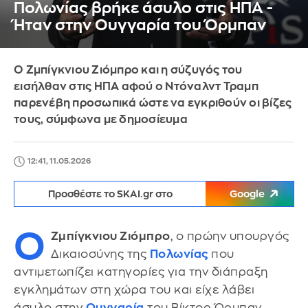
Πολωνίας βρήκε άσυλο στις ΗΠΑ -
Ήταν στην Ουγγαρία του Όρμπαν
Ο Ζμπίγκνιου Ζιόμπρο και η σύζυγός του
εισήλθαν στις ΗΠΑ αφού ο Ντόναλντ Τραμπ
παρενέβη προσωπικά ώστε να εγκριθούν οι βίζες
τους, σύμφωνα με δημοσίευμα
12:41, 11.05.2026
Προσθέστε το SKAI.gr στο
Google
Ο
Ζμπίγκνιου Ζιόμπρο
, ο πρώην υπουργός
Δικαιοσύνης της
Πολωνίας
που
αντιμετωπίζει κατηγορίες για την διάπραξη
εγκλημάτων στη χώρα του και είχε λάβει
άσυλο στην
Ουγγαρία
του Βίκτορ Όρμπαν,