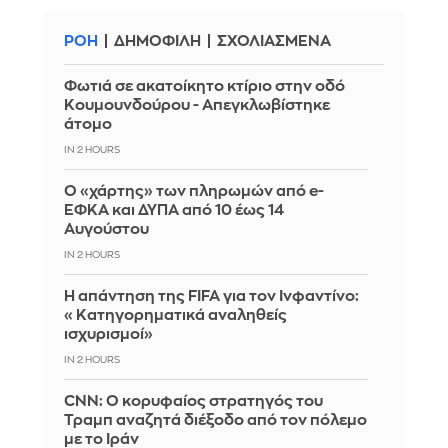
ΡΟΗ
ΔΗΜΟΦΙΛΗ
ΣΧΟΛΙΑΣΜΕΝΑ
Φωτιά σε ακατοίκητο κτίριο στην οδό
Κουμουνδούρου - Απεγκλωβίστηκε
άτομο
IN 2 HOURS
Ο «χάρτης» των πληρωμών από e-
ΕΦΚΑ και ΔΥΠΑ από 10 έως 14
Αυγούστου
IN 2 HOURS
Η απάντηση της FIFA για τον Ινφαντίνο:
«Κατηγορηματικά αναληθείς
ισχυρισμοί»
IN 2 HOURS
CNN: Ο κορυφαίος στρατηγός του
Τραμπ αναζητά διέξοδο από τον πόλεμο
με το Ιράν