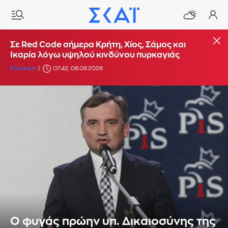
Σε Red Code σήμερα Κρήτη, Χίος, Σάμος και
Ικαρία λόγω υψηλού κινδύνου πυρκαγιάς
ΕΛΛΑΔΑ
07:42, 08.08.2026
O φυγάς πρώην υπ. Δικαιοσύνης της