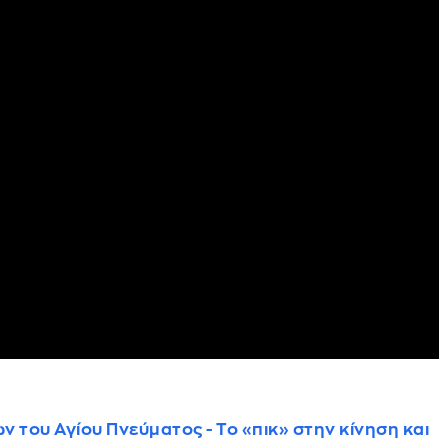
του Αγίου Πνεύματος - Το «πικ» στην κίνηση και