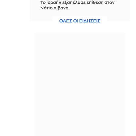
Το Ισραήλ εξαπέλυσε επίθεση στον
Νότιο Λίβανο
ΠΡΙΝ ΑΠΌ 1 ΜΈΡΑ
ΟΛΕΣ ΟΙ ΕΙΔΗΣΕΙΣ
Συναγερμός στο Λονδίνο: Τέσσερις
άντρες μαχαιρώθηκαν στο Κόβεντ
Γκάρντεν - Συνελήφθη 47χρονη
ΠΡΙΝ ΑΠΌ 1 ΜΈΡΑ
Τραμπ: Έχει σημειωθεί μεγάλη
πρόοδος στις συνομιλίες με το Ιράν -
Με παρακαλάνε να συζητήσουμε
ΠΡΙΝ ΑΠΌ 1 ΜΈΡΑ
Καταδίκες για τα «τσικό» του
νεοναζισμού στο Αμβούργο
ΠΡΙΝ ΑΠΌ 1 ΜΈΡΑ
ΗΠΑ: Επιβράδυνση των προσλήψεων
στον ιδιωτικό τομέα τον Ιούλιο -
Ζημιά στην εστίαση παρά το
Μουντιάλ