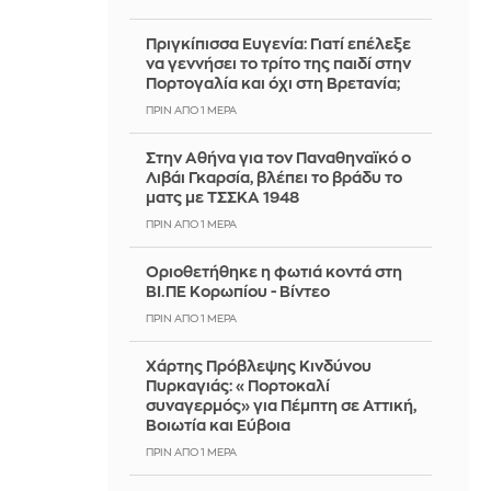
Πριγκίπισσα Ευγενία: Γιατί επέλεξε
να γεννήσει το τρίτο της παιδί στην
Πορτογαλία και όχι στη Βρετανία;
ΠΡΙΝ ΑΠΌ 1 ΜΈΡΑ
Στην Αθήνα για τον Παναθηναϊκό ο
Λιβάι Γκαρσία, βλέπει το βράδυ το
ματς με ΤΣΣΚΑ 1948
ΠΡΙΝ ΑΠΌ 1 ΜΈΡΑ
Οριοθετήθηκε η φωτιά κοντά στη
ΒΙ.ΠΕ Κορωπίου - Βίντεο
ΠΡΙΝ ΑΠΌ 1 ΜΈΡΑ
Χάρτης Πρόβλεψης Κινδύνου
Πυρκαγιάς: «Πορτοκαλί
συναγερμός» για Πέμπτη σε Αττική,
Βοιωτία και Εύβοια
ΠΡΙΝ ΑΠΌ 1 ΜΈΡΑ