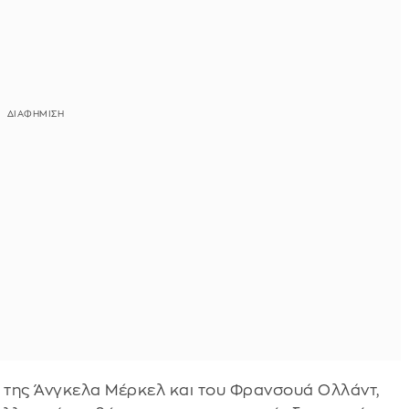
ς της Άνγκελα Μέρκελ και του Φρανσουά Ολλάντ,