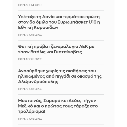
ΠΡΙΝ ΑΠΌ 4 ΏΡΕΣ
Υπέταξε τη Δανία και τερμάτισε πρώτη
στον 5ο όμιλο του Ευρωμπάσκετ U16 η
Εθνική Κορασίδων
ΠΡΙΝ ΑΠΌ 5 ΏΡΕΣ
Θετική πρόβα τζενεράλε για ΑΕΚ με
show Βιτάλις και Γκατσίνοβιτς
ΠΡΙΝ ΑΠΌ 5 ΏΡΕΣ
Ανασύρθηκε χωρίς τις αισθήσεις του
ηλικιωμένος από πηγάδι σε οικισμό της
Αλεξανδρούπολης
ΠΡΙΝ ΑΠΌ 5 ΏΡΕΣ
Μουτσινάς, Σαμαρά και Δέδες πήγαν
Μεξικό και ο πρώτος τους τάραξε στο
τρολάρισμα!
ΠΡΙΝ ΑΠΌ 5 ΏΡΕΣ