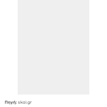
Πηγή:
skai.gr