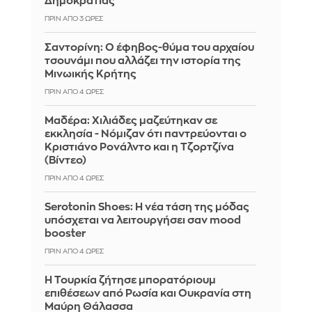
Δημοκρατίας
ΠΡΙΝ ΑΠΌ 3 ΏΡΕΣ
Σαντορίνη: Ο έφηβος-θύμα του αρχαίου
τσουνάμι που αλλάζει την ιστορία της
Μινωικής Κρήτης
ΠΡΙΝ ΑΠΌ 4 ΏΡΕΣ
Μαδέρα: Χιλιάδες μαζεύτηκαν σε
εκκλησία - Νόμιζαν ότι παντρεύονται ο
Κριστιάνο Ρονάλντο και η Τζορτζίνα
(Βίντεο)
ΠΡΙΝ ΑΠΌ 4 ΏΡΕΣ
Serotonin Shoes: Η νέα τάση της μόδας
υπόσχεται να λειτουργήσει σαν mood
booster
ΠΡΙΝ ΑΠΌ 4 ΏΡΕΣ
Η Τουρκία ζήτησε μπορατόριουμ
επιθέσεων από Ρωσία και Ουκρανία στη
Μαύρη Θάλασσα