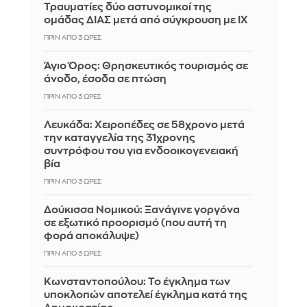
Τραυματίες δύο αστυνομικοί της
ομάδας ΔΙΑΣ μετά από σύγκρουση με ΙΧ
ΠΡΙΝ ΑΠΌ 3 ΏΡΕΣ
Άγιο Όρος: Θρησκευτικός τουρισμός σε
άνοδο, έσοδα σε πτώση
ΠΡΙΝ ΑΠΌ 3 ΏΡΕΣ
Λευκάδα: Χειροπέδες σε 58χρονο μετά
την καταγγελία της 31χρονης
συντρόφου του για ενδοοικογενειακή
βία
ΠΡΙΝ ΑΠΌ 3 ΏΡΕΣ
Δούκισσα Νομικού: Ξανάγινε γοργόνα
σε εξωτικό προορισμό (που αυτή τη
φορά αποκάλυψε)
ΠΡΙΝ ΑΠΌ 3 ΏΡΕΣ
Κωνσταντοπούλου: Το έγκλημα των
υποκλοπών αποτελεί έγκλημα κατά της