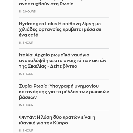
αναπτυχθούν στη Ρωσία
IN 2 HOURS
Hydrangea Lake: Η απίθανη λίμνη με
χιλιάδες ορτανσίες κρύβεται μέσα σε
ένα café
IN 1 HOUR
Ιταλία: Αρχαίο ρωμαϊκό ναυάγιο
ανακαλύφθηκε στα ανοιχτά των ακτών
της Σικελίας - Δείτε βίντεο
IN 1 HOUR
Συρία-Ρωσία: Υπογραφή μνημονίου
κατανόησης για το μέλλον των ρωσικών
βάσεων
IN 1 HOUR
Φιντάν: Η λύση δύο κρατών είναι η
ιδανική για την Κύπρο
IN 1 HOUR