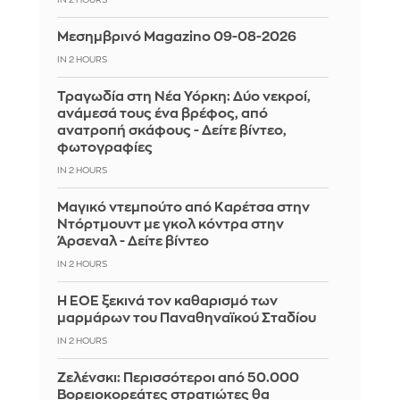
Μεσημβρινό Magazino 09-08-2026
IN 2 HOURS
Τραγωδία στη Νέα Υόρκη: Δύο νεκροί,
ανάμεσά τους ένα βρέφος, από
ανατροπή σκάφους - Δείτε βίντεο,
φωτογραφίες
IN 2 HOURS
Μαγικό ντεμπούτο από Καρέτσα στην
Ντόρτμουντ με γκολ κόντρα στην
Άρσεναλ - Δείτε βίντεο
IN 2 HOURS
Η ΕΟΕ ξεκινά τον καθαρισμό των
μαρμάρων του Παναθηναϊκού Σταδίου
IN 2 HOURS
Ζελένσκι: Περισσότεροι από 50.000
Βορειοκορεάτες στρατιώτες θα