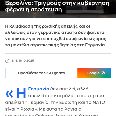
Βερολίνο: Τριγμούς στην κυβέρνηση
φέρνει η στράτευση
Η κλιμάκωση της ρωσικής απειλής και οι
ελλείψεις στον γερμανικό στρατό δεν φαίνεται
να αρκούν για να επιτευχθεί συμφωνία ως προς
το μοντέλο στρατιωτικής θητείας στη Γερμανία
16:16, 16.10.2025
Προσθέστε το SKAI.gr στο
Google
«Η
Γερμανία
δεν απειλεί, αλλά
απειλείται» και μάλιστα «αυτή που
απειλεί τη Γερμανία, την Ευρώπη και το ΝΑΤΟ
είναι η Ρωσία». Με αυτά τα λόγια ο
καγκελάριος Φρίντριχ Μερτς για άλλη μια