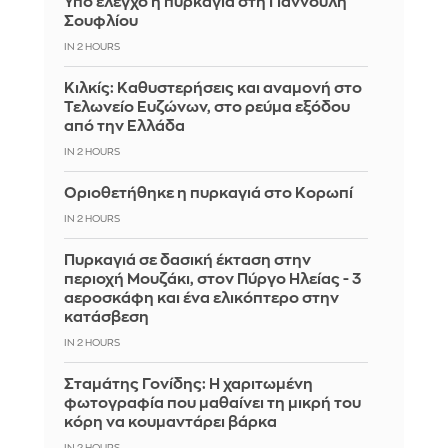
Υπό έλεγχο η πυρκαγιά στη Γιάννουλη
Σουφλίου
IN 2 HOURS
Κιλκίς: Καθυστερήσεις και αναμονή στο
Τελωνείο Ευζώνων, στο ρεύμα εξόδου
από την Ελλάδα
IN 2 HOURS
Οριοθετήθηκε η πυρκαγιά στο Κορωπί
IN 2 HOURS
Πυρκαγιά σε δασική έκταση στην
περιοχή Μουζάκι, στον Πύργο Ηλείας - 3
αεροσκάφη και ένα ελικόπτερο στην
κατάσβεση
IN 2 HOURS
Σταμάτης Γονίδης: Η χαριτωμένη
φωτογραφία που μαθαίνει τη μικρή του
κόρη να κουμαντάρει βάρκα
IN 2 HOURS