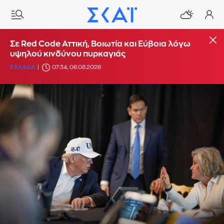
Σε Red Code Αττική, Βοιωτία και Εύβοια λόγω
υψηλού κινδύνου πυρκαγιάς
ΕΛΛΑΔΑ
07:34, 06.08.2026