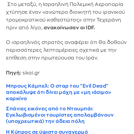
Στο μεταξύ, η Ισραηλινή Πολεμική Αεροπορία
χτύπησε έναν «ανώτερο διοικητή του ιρανικού
τρομοκρατικού καθεστώτος» στην Τεχεράνη
πριν από λίγο,
ανακοίνωσαν οι IDF.
Ο ισραηλινός στρατός αναφέρει ότι θα δοθούν
περισσότερες λεπτομέρειες σχετικά με την
επίθεση στην πρωτεύουσα του Ιράν.
Πηγή:
skai.gr
Μπρους Κάμπελ: Ο σταρ του "Evil Dead"
αποκάλυψε ότι δίνει μάχη με «μη ιάσιμο»
καρκίνο
Σπάνιες εικόνες από το Ντουμπάι:
Εγκλωβισμένοι τουρίστες απολαμβάνουν
(υποχρεωτικά) την άδεια πόλη
H Κύπρος σε ύψιστο συναγερμό