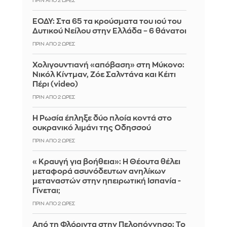
ΠΡΙΝ ΑΠΌ 2 ΏΡΕΣ
ΕΟΔΥ: Στα 65 τα κρούσματα του ιού του
Δυτικού Νείλου στην Ελλάδα – 6 θάνατοι
ΠΡΙΝ ΑΠΌ 2 ΏΡΕΣ
Χολιγουντιανή «απόβαση» στη Μύκονο:
Νικόλ Κίντμαν, Ζόε Σαλντάνα και Κέιτι
Πέρι (video)
ΠΡΙΝ ΑΠΌ 2 ΏΡΕΣ
Η Ρωσία έπληξε δύο πλοία κοντά στο
ουκρανικό λιμάνι της Οδησσού
ΠΡΙΝ ΑΠΌ 2 ΏΡΕΣ
«Κραυγή για βοήθεια»: Η Θέουτα θέλει
μεταφορά ασυνόδευτων ανηλίκων
μεταναστών στην ηπειρωτική Ισπανία -
Γίνεται;
ΠΡΙΝ ΑΠΌ 2 ΏΡΕΣ
Από τη Φλόριντα στην Πελοπόννησο: Το