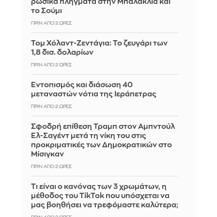
ρωσικά πλήγματα στην Μπαλακλία και
το Σούμι
ΠΡΙΝ ΑΠΌ 2 ΏΡΕΣ
Τομ Χόλαντ-Ζεντάγια: Το ζευγάρι των
1,8 δισ. δολαρίων
ΠΡΙΝ ΑΠΌ 2 ΏΡΕΣ
Εντοπισμός και διάσωση 40
μεταναστών νότια της Ιεράπετρας
ΠΡΙΝ ΑΠΌ 2 ΏΡΕΣ
Σφοδρή επίθεση Τραμπ στον Αμπντούλ
Ελ-Σαγέντ μετά τη νίκη του στις
προκριματικές των Δημοκρατικών στο
Μίσιγκαν
ΠΡΙΝ ΑΠΌ 2 ΏΡΕΣ
Τι είναι ο κανόνας των 3 χρωμάτων, η
μέθοδος του TikTok που υπόσχεται να
μας βοηθήσει να τρεφόμαστε καλύτερα;