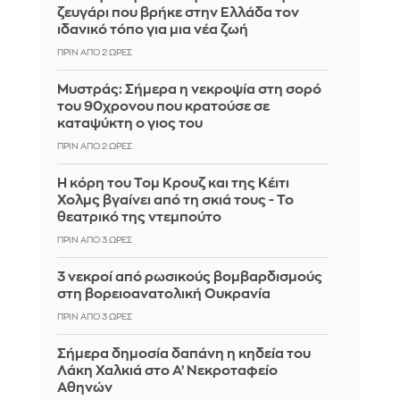
ζευγάρι που βρήκε στην Ελλάδα τον
ιδανικό τόπο για μια νέα ζωή
ΠΡΙΝ ΑΠΌ 2 ΏΡΕΣ
Mυστράς: Σήμερα η νεκροψία στη σορό
του 90χρονου που κρατούσε σε
καταψύκτη ο γιος του
ΠΡΙΝ ΑΠΌ 2 ΏΡΕΣ
Η κόρη του Τομ Κρουζ και της Κέιτι
Χολμς βγαίνει από τη σκιά τους - Το
θεατρικό της ντεμπούτο
ΠΡΙΝ ΑΠΌ 3 ΏΡΕΣ
3 νεκροί από ρωσικούς βομβαρδισμούς
στη βορειοανατολική Ουκρανία
ΠΡΙΝ ΑΠΌ 3 ΏΡΕΣ
Σήμερα δημοσία δαπάνη η κηδεία του
Λάκη Χαλκιά στο Α’ Νεκροταφείο
Αθηνών