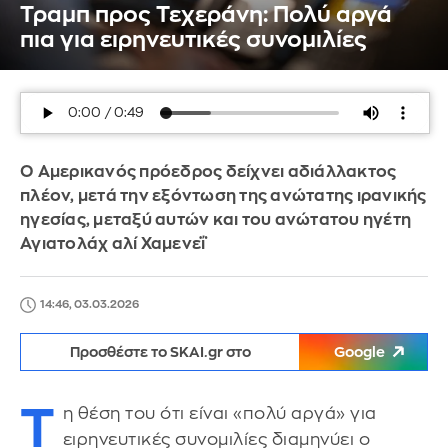
Τραμπ προς Τεχεράνη: Πολύ αργά
πια για ειρηνευτικές συνομιλίες
Ο Αμερικανός πρόεδρος δείχνει αδιάλλακτος
πλέον, μετά την εξόντωση της ανώτατης ιρανικής
ηγεσίας, μεταξύ αυτών και του ανώτατου ηγέτη
Αγιατολάχ αλί Χαμενεΐ
14:46, 03.03.2026
Προσθέστε το SKAI.gr στο
Google
Τ
η θέση του ότι είναι «πολύ αργά» για
ειρηνευτικές συνομιλίες διαμηνύει ο