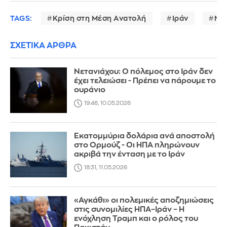
TAGS:
Κρίση στη Μέση Ανατολή
Ιράν
Ντ
ΣΧΕΤΙΚΑ ΑΡΘΡΑ
Νετανιάχου: Ο πόλεμος στο Ιράν δεν
έχει τελειώσει - Πρέπει να πάρουμε το
ουράνιο
19:46, 10.05.2026
Εκατομμύρια δολάρια ανά αποστολή
στο Ορμούζ - Οι ΗΠΑ πληρώνουν
ακριβά την ένταση με το Ιράν
18:31, 11.05.2026
«Αγκάθι» οι πολεμικές αποζημιώσεις
στις συνομιλίες ΗΠΑ–Ιράν – Η
ενόχληση Τραμπ και ο ρόλος του