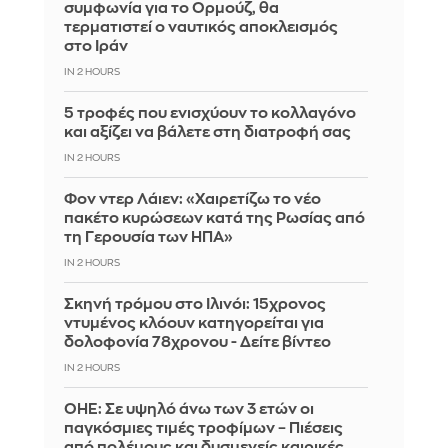
συμφωνία για το Ορμούζ, θα
τερματιστεί ο ναυτικός αποκλεισμός
στο Ιράν
IN 2 HOURS
5 τροφές που ενισχύουν το κολλαγόνο
και αξίζει να βάλετε στη διατροφή σας
IN 2 HOURS
Φον ντερ Λάιεν: «Χαιρετίζω το νέο
πακέτο κυρώσεων κατά της Ρωσίας από
τη Γερουσία των ΗΠΑ»
IN 2 HOURS
Σκηνή τρόμου στο Ιλινόι: 15χρονος
ντυμένος κλόουν κατηγορείται για
δολοφονία 78χρονου - Δείτε βίντεο
IN 2 HOURS
ΟΗΕ: Σε υψηλό άνω των 3 ετών οι
παγκόσμιες τιμές τροφίμων – Πιέσεις
από πολέμους και δυσμενείς καιρικές