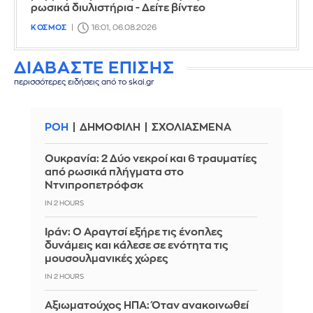
ρωσικά διυλιστήρια - Δείτε βίντεο
ΚΟΣΜΟΣ
16:01, 06.08.2026
ΔΙΑΒΑΣΤΕ ΕΠΙΣΗΣ
περισσότερες ειδήσεις από το skai.gr
ΡΟΗ
ΔΗΜΟΦΙΛΗ
ΣΧΟΛΙΑΣΜΕΝΑ
Ουκρανία: 2 Δύο νεκροί και 6 τραυματίες
από ρωσικά πλήγματα στο
Ντνιπροπετρόφσκ
IN 2 HOURS
Ιράν: Ο Αραγτσί εξήρε τις ένοπλες
δυνάμεις και κάλεσε σε ενότητα τις
μουσουλμανικές χώρες
IN 2 HOURS
Αξιωματούχος ΗΠΑ: Όταν ανακοινωθεί