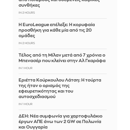
συνθήκες
IN 2 HOURS
Η EuroLeague επέλεξε: Η κορυφαία
προσθήκη για κάθε μία από τις 20
ομάδες
IN 2 HOURS
Τέλος από τη Μίλαν μετά από 7 χρόνια ο
Μπενασέρ που κλείνει στην Αλ Γκαράφα
IN 1 HOUR
Εριέττα Κούρκουλου Λάτση: Η τούρτα
της ήταν ο ορισμός της
εφευρετικότητας και του
αυτοσχεδιασμού
IN 1 HOUR
ΔΕΗ: Νέα συμφωνία για χαρτοφυλάκιο
έργων ΑΠΕ άνω των 2 GW σε Πολωνία
και Ουγγαρία