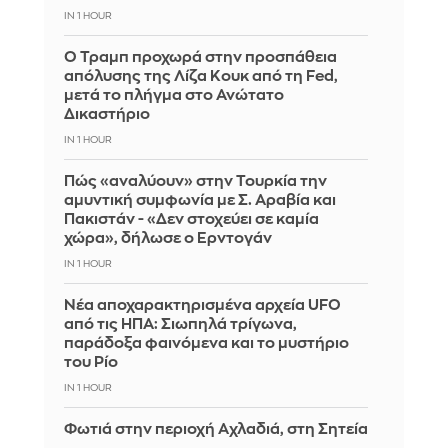
IN 1 HOUR
Ο Τραμπ προχωρά στην προσπάθεια
απόλυσης της Λίζα Κουκ από τη Fed,
μετά το πλήγμα στο Ανώτατο
Δικαστήριο
IN 1 HOUR
Πώς «αναλύουν» στην Τουρκία την
αμυντική συμφωνία με Σ. Αραβία και
Πακιστάν - «Δεν στοχεύει σε καμία
χώρα», δήλωσε ο Ερντογάν
IN 1 HOUR
Νέα αποχαρακτηρισμένα αρχεία UFO
από τις ΗΠΑ: Σιωπηλά τρίγωνα,
παράδοξα φαινόμενα και το μυστήριο
του Ρίο
IN 1 HOUR
Φωτιά στην περιοχή Αχλαδιά, στη Σητεία