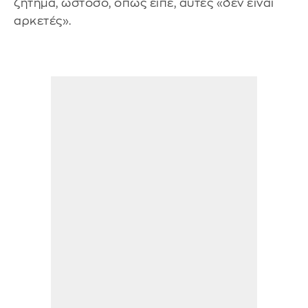
ζήτημα, ωστόσο, όπως είπε, αυτές «δεν είναι
αρκετές».