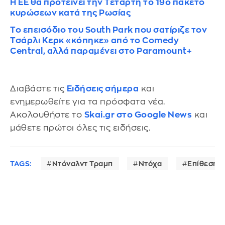
Η ΕΕ θα προτείνει την Τετάρτη το 19ο πακέτο
κυρώσεων κατά της Ρωσίας
Το επεισόδιο του South Park που σατίριζε τον
Τσάρλι Κερκ «κόπηκε» από το Comedy
Central, αλλά παραμένει στο Paramount+
Διαβάστε τις
Ειδήσεις σήμερα
και
ενημερωθείτε για τα πρόσφατα νέα.
Ακολουθήστε το
Skai.gr στο Google News
και
μάθετε πρώτοι όλες τις ειδήσεις.
TAGS:
Ντόναλντ Τραμπ
Ντόχα
Επίθεση