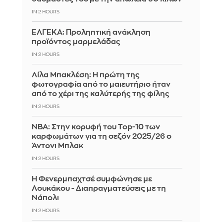
IN 2 HOURS
ΕΛΓΕΚΑ: Προληπτική ανάκληση
προϊόντος μαρμελάδας
IN 2 HOURS
Λίλα Μπακλέση: Η πρώτη της
φωτογραφία από το μαιευτήριο ήταν
από το χέρι της καλύτερής της φίλης
IN 2 HOURS
ΝΒΑ: Στην κορυφή του Top-10 των
καρφωμάτων για τη σεζόν 2025/26 ο
Άντονι Μπλακ
IN 2 HOURS
Η Φενερμπαχτσέ συμφώνησε με
Λουκάκου - Διαπραγματεύσεις με τη
Νάπολι
IN 2 HOURS