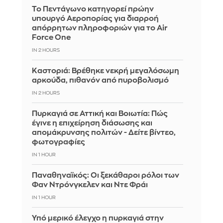
Το Πεντάγωνο κατηγορεί πρώην
υπουργό Αεροπορίας για διαρροή
απόρρητων πληροφοριών για το Air
Force One
IN 2 HOURS
Καστοριά: Βρέθηκε νεκρή μεγαλόσωμη
αρκούδα, πιθανόν από πυροβολισμό
IN 2 HOURS
Πυρκαγιά σε Αττική και Βοιωτία: Πώς
έγινε η επιχείρηση διάσωσης και
απομάκρυνσης πολιτών - Δείτε βίντεο,
φωτογραφίες
IN 1 HOUR
Παναθηναϊκός: Οι ξεκάθαροι ρόλοι των
Φαν Ντρόνγκελεν και Ντε Φράι
IN 1 HOUR
Υπό μερικό έλεγχο η πυρκαγιά στην