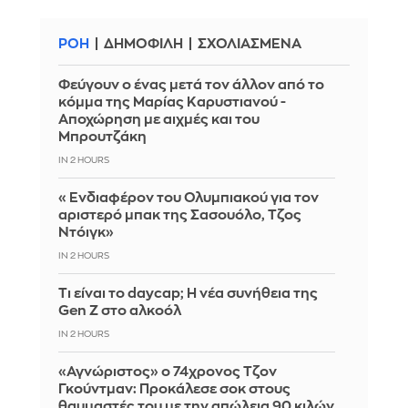
ΡΟΗ
ΔΗΜΟΦΙΛΗ
ΣΧΟΛΙΑΣΜΕΝΑ
Φεύγουν ο ένας μετά τον άλλον από το
κόμμα της Μαρίας Καρυστιανού -
Αποχώρηση με αιχμές και του
Μπρουτζάκη
IN 2 HOURS
«Ενδιαφέρον του Ολυμπιακού για τον
αριστερό μπακ της Σασουόλο, Τζος
Ντόιγκ»
IN 2 HOURS
Τι είναι το daycap; Η νέα συνήθεια της
Gen Z στο αλκοόλ
IN 2 HOURS
«Αγνώριστος» ο 74χρονος Τζον
Γκούντμαν: Προκάλεσε σοκ στους
θαυμαστές του με την απώλεια 90 κιλών