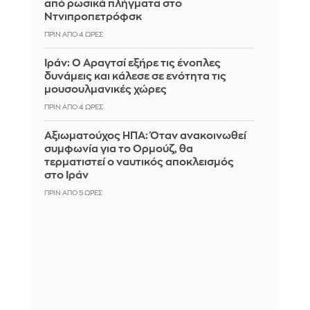
από ρωσικά πλήγματα στο
Ντνιπροπετρόφσκ
ΠΡΙΝ ΑΠΌ 4 ΏΡΕΣ
Ιράν: Ο Αραγτσί εξήρε τις ένοπλες
δυνάμεις και κάλεσε σε ενότητα τις
μουσουλμανικές χώρες
ΠΡΙΝ ΑΠΌ 4 ΏΡΕΣ
Αξιωματούχος ΗΠΑ: Όταν ανακοινωθεί
συμφωνία για το Ορμούζ, θα
τερματιστεί ο ναυτικός αποκλεισμός
στο Ιράν
ΠΡΙΝ ΑΠΌ 5 ΏΡΕΣ