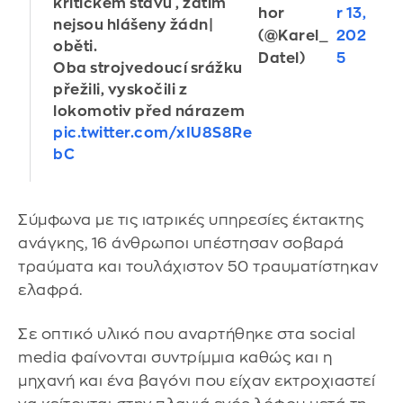
kritickém stavu , zatím
hor
r 13,
nejsou hlášeny žádn|
(@Karel_
202
oběti.
Datel)
5
Oba strojvedoucí srážku
přežili, vyskočili z
lokomotiv před nárazem
pic.twitter.com/xIU8S8Re
bC
Σύμφωνα με τις ιατρικές υπηρεσίες έκτακτης
ανάγκης, 16 άνθρωποι υπέστησαν σοβαρά
τραύματα και τουλάχιστον 50 τραυματίστηκαν
ελαφρά.
Σε οπτικό υλικό που αναρτήθηκε στα social
media φαίνονται συντρίμμια καθώς και η
μηχανή και ένα βαγόνι που είχαν εκτροχιαστεί