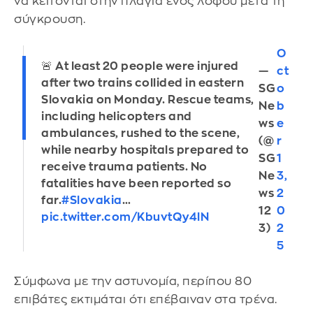
να κείτονται στην πλαγιά ενός λόφου μετά τη
σύγκρουση.
O
🚨 At least 20 people were injured
—
ct
after two trains collided in eastern
SG
o
Slovakia on Monday. Rescue teams,
Ne
b
including helicopters and
ws
e
ambulances, rushed to the scene,
(@
r
while nearby hospitals prepared to
SG
1
receive trauma patients. No
Ne
3,
fatalities have been reported so
ws
2
far.
#Slovakia
…
12
0
pic.twitter.com/KbuvtQy4lN
3)
2
5
Σύμφωνα με την αστυνομία, περίπου 80
επιβάτες εκτιμάται ότι επέβαιναν στα τρένα.