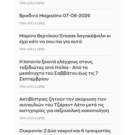
ΠΡΙΝ ΑΠΌ 3 ΏΡΕΣ
Βραδινό Magazino 07-08-2026
ΠΡΙΝ ΑΠΌ 4 ΏΡΕΣ
Μαρίνα Βερνίκου: Έπιασε λαγοκέφαλο κι
έχει κάτι να σου πει για αυτό
ΠΡΙΝ ΑΠΌ 4 ΏΡΕΣ
Η Ισπανία ξεκινά ελέγχους στους
ταξιδιώτες από Ιταλία - Από τα
μεσάνυχτα του Σαββάτου έως τις 7
Σεπτεμβρίου
ΠΡΙΝ ΑΠΌ 4 ΏΡΕΣ
Ακτιβίστριες ζητούν την ακύρωση των
συναυλιών του Τζάρεντ Λέτο μετά τις
κατηγορίες για σεξουαλική κακοποίηση
ΠΡΙΝ ΑΠΌ 4 ΏΡΕΣ
Ουκρανία: 2 Δύο νεκροί και 6 τραυματίες