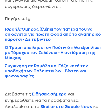
και γίνονται μια γραμμή και ότι τα αίτια της
σύγκρουσης διερευνώνται.
Πηγή:
skai.gr
Ισραήλ: Όμηρος βλέπει τον πατέρα του να
σηκώνεται για πρώτη φορά από το αναπηρικό
καρότσι - Δείτε βίντεο
Ο Τραμπ απείλησε τον Πούτιν ότι θα εξοπλίσει
με Τόμαχοκ τον Ζελένσκι - Η αντίδραση της
Μόσχας
Συγκίνηση σε Ραμάλα και Γάζα κατά την
υποδοχή των Παλαιστινίων - Βίντεο και
φωτογραφίες
Διαβάστε τις
Ειδήσεις σήμερα
και
ενημερωθείτε για τα πρόσφατα νέα.
Ακολουθήστε το
Skai.gr στο Google News
και