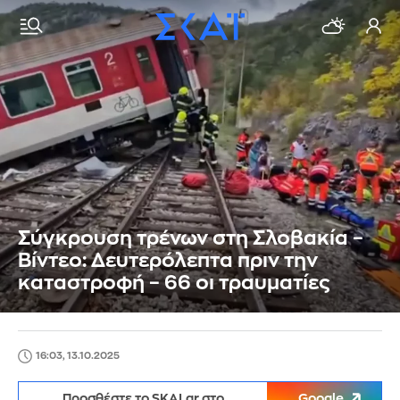
Σύγκρουση τρένων στη Σλοβακία –
Βίντεο: Δευτερόλεπτα πριν την
καταστροφή – 66 οι τραυματίες
16:03, 13.10.2025
Προσθέστε το SKAI.gr στο
Google