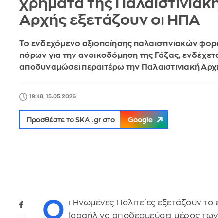
χρήματα της Παλαιστινιακ
Αρχής εξετάζουν οι ΗΠΑ
Το ενδεχόμενο αξιοποίησης παλαιστινιακών φο
πόρων για την ανοικοδόμηση της Γάζας, ενδέχετα
αποδυναμώσει περαιτέρω την Παλαιστινιακή Αρχ
19:48, 15.05.2026
Προσθέστε το SKAI.gr στο
Google
Ο
ι Ηνωμένες Πολιτείες εξετάζουν το
Ισραήλ να αποδεσμεύσει μέρος τω