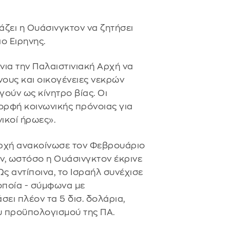
άζει η Ουάσινγκτον να ζητήσει
ο Ειρηνης.
νια την Παλαιστινιακή Αρχή να
ους και οικογένειες νεκρών
γούν ως κίνητρο βίας. Οι
μορφή κοινωνικής πρόνοιας για
ικοί ήρωες».
 Αρχή ανακοίνωσε τον Φεβρουάριο
, ωστόσο η Ουάσινγκτον έκρινε
Ως αντίποινα, το Ισραήλ συνέχισε
οποία - σύμφωνα με
σει πλέον τα 5 δισ. δολάρια,
ου προϋπολογισμού της ΠΑ.