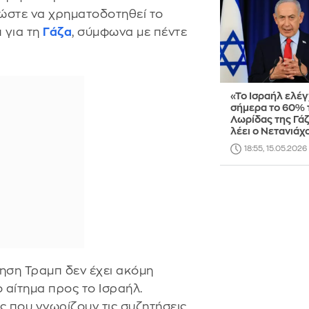
 ώστε να χρηματοδοτηθεί το
 για τη
Γάζα
, σύμφωνα με πέντε
«Το Ισραήλ ελέγ
σήμερα το 60% 
Λωρίδας της Γάζ
λέει ο Νετανιάχ
18:55, 15.05.2026
νηση Τραμπ δεν έχει ακόμη
 αίτημα προς το Ισραήλ.
 που γνωρίζουν τις συζητήσεις,