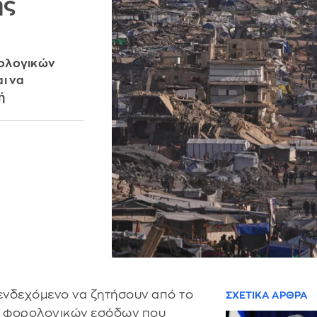
ής
ρολογικών
ι να
ή
 ενδεχόμενο να ζητήσουν από το
ΣΧΕΤΙΚΑ ΑΡΘΡΑ
ν φορολογικών εσόδων που