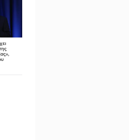
χει
της
ας»,
ου