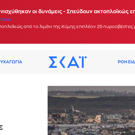
Ενισχύθηκαν οι δυνάμεις - Σπεύδουν ακτοπλοϊκώς 
: 19:38
κτοπλοϊκώς από το λιμάνι της Κύμης επιπλέον 25 πυροσβέστες
ΥΧΑΓΩΓΙΑ
ΡΟΗ ΕΙ
ε