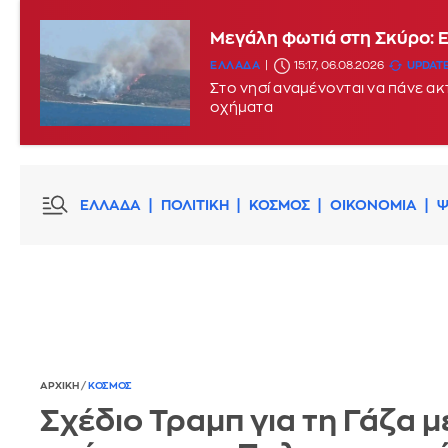
Μεγάλη φωτιά στη Σκύρο: 
ΕΛΛΑΔΑ
15:17, 06.08.2026
UPDATE
Στο νησί αναμένονται να πάνε α
οχήματα
ΕΛΛΑΔΑ
ΠΟΛΙΤΙΚΗ
ΚΟΣΜΟΣ
ΟΙΚΟΝΟΜΙΑ
Ψ
ΑΡΧΙΚΗ
/
ΚΟΣΜΟΣ
Σχέδιο Τραμπ για τη Γάζα μ