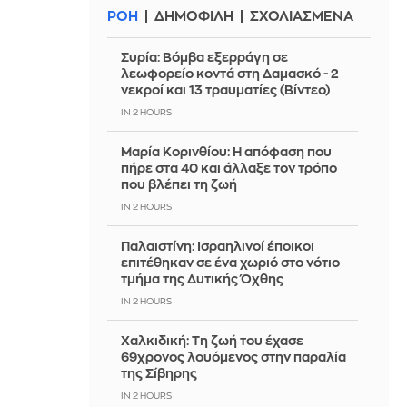
ΡΟΗ
ΔΗΜΟΦΙΛΗ
ΣΧΟΛΙΑΣΜΕΝΑ
Συρία: Βόμβα εξερράγη σε
λεωφορείο κοντά στη Δαμασκό - 2
νεκροί και 13 τραυματίες (Βίντεο)
IN 2 HOURS
Μαρία Κορινθίου: Η απόφαση που
πήρε στα 40 και άλλαξε τον τρόπο
που βλέπει τη ζωή
IN 2 HOURS
Παλαιστίνη: Ισραηλινοί έποικοι
επιτέθηκαν σε ένα χωριό στο νότιο
τμήμα της Δυτικής Όχθης
IN 2 HOURS
Χαλκιδική: Τη ζωή του έχασε
69χρονος λουόμενος στην παραλία
της Σίβηρης
IN 2 HOURS