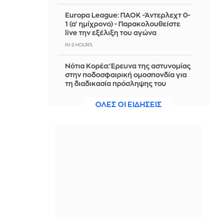
Europa League: ΠΑΟΚ -Άντερλεχτ 0-
1 (α' ημίχρονο) - Παρακολουθείστε
live την εξέλιξη του αγώνα
IN 2 HOURS
Νότια Κορέα: Έρευνα της αστυνομίας
στην ποδοσφαιρική ομοσπονδία για
τη διαδικασία πρόσληψης του
προπονητή
ΟΛΕΣ ΟΙ ΕΙΔΗΣΕΙΣ
IN 2 HOURS
Σφοδρή σύγκρουση τραμ στη
Γερμανία: Τουλάχιστον 25
τραυματίες, 3 κινδυνεύουν με τη ζωή
τους
IN 2 HOURS
«Εξαιρετικά ικανοποιημένος από το
έργο του»: Ο Τραμπ διαψεύδει ότι
ήρθε σε ρήξη με τον Χέγκσεθ
IN 1 HOUR