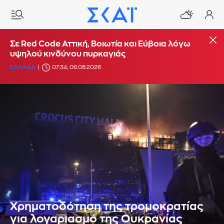
Σε Red Code Αττική, Βοιωτία και Εύβοια λόγω
υψηλού κινδύνου πυρκαγιάς
ΕΛΛΑΔΑ
07:34, 06.08.2026
Χρηματοδότηση της τρομοκρατίας
για λογαριασμό της Ουκρανίας