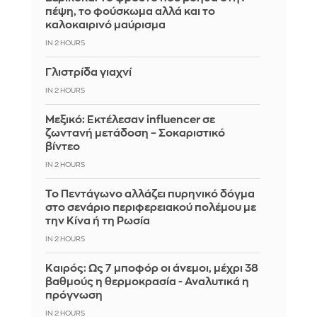
πέψη, το φούσκωμα αλλά και το
καλοκαιρινό μαύρισμα
IN 2 HOURS
Γλιστρίδα γιαχνί
IN 2 HOURS
Μεξικό: Εκτέλεσαν influencer σε
ζωντανή μετάδοση – Σοκαριστικό
βίντεο
IN 2 HOURS
Το Πεντάγωνο αλλάζει πυρηνικό δόγμα
στο σενάριο περιφερειακού πολέμου με
την Κίνα ή τη Ρωσία
IN 2 HOURS
Καιρός: Ως 7 μποφόρ οι άνεμοι, μέχρι 38
βαθμούς η θερμοκρασία - Αναλυτικά η
πρόγνωση
IN 2 HOURS