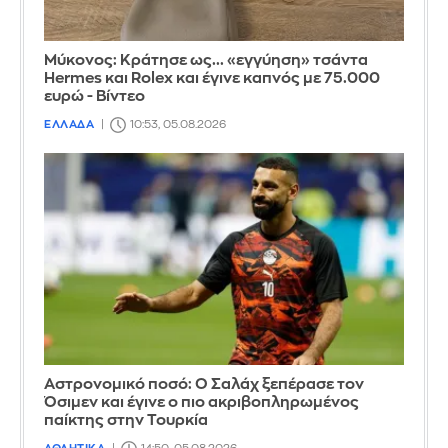
Μύκονος: Κράτησε ως... «εγγύηση» τσάντα
Hermes και Rolex και έγινε καπνός με 75.000
ευρώ - Βίντεο
ΕΛΛΑΔΑ
10:53, 05.08.2026
Αστρονομικό ποσό: Ο Σαλάχ ξεπέρασε τον
Όσιμεν και έγινε ο πιο ακριβοπληρωμένος
παίκτης στην Τουρκία