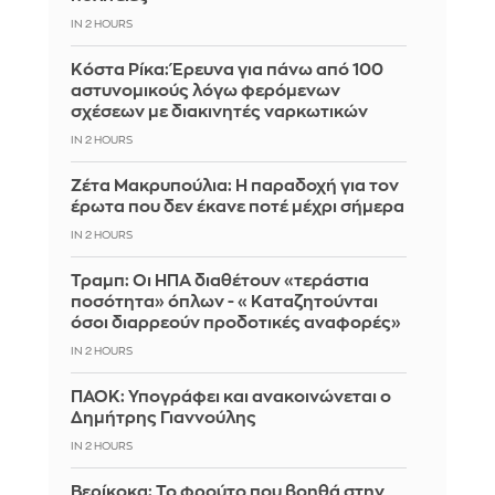
IN 2 HOURS
Κόστα Ρίκα: Έρευνα για πάνω από 100
αστυνομικούς λόγω φερόμενων
σχέσεων με διακινητές ναρκωτικών
IN 2 HOURS
Ζέτα Μακρυπούλια: Η παραδοχή για τον
έρωτα που δεν έκανε ποτέ μέχρι σήμερα
IN 2 HOURS
Τραμπ: Οι ΗΠΑ διαθέτουν «τεράστια
ποσότητα» όπλων - «Καταζητούνται
όσοι διαρρεούν προδοτικές αναφορές»
IN 2 HOURS
ΠΑΟΚ: Υπογράφει και ανακοινώνεται ο
Δημήτρης Γιαννούλης
IN 2 HOURS
Βερίκοκα: Το φρούτο που βοηθά στην