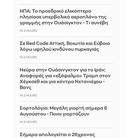
ΗΠΑ: Το προεδρικό ελικόπτερο
πλησίασε υπερβολικά αεροπλάνο της
γραμμής στην Ουάσιγκτον - Τι συνέβη
IN 2 HOURS
Σε Red Code Αττική, Βοιωτία και Εύβοια
λόγω υψηλού κινδύνου πυρκαγιάς
IN 2 HOURS
Νεύρα στην Ουάσινγκτον για το Ιράν;
Αναφορές για «εξάψαλμο» Τραμπ στον
Χέγκσεθ και για κόντρα Νετανιάχου -
Βανς
IN 2 HOURS
Εορτολόγιο: Μεγάλη γιορτή σήμερα 6
Αυγούστου - Ποιοι γιορτάζουν
IN 2 HOURS
Σήμερα απολογείται ο 26χρονος