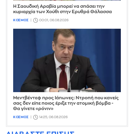
Η Σαουδική Αραβία μπορεί να σπάσει την
κυριαρχία των Χούθι στην Ερυθρά Θάλασσα
ΚΟΣΜΟΣ
00:01, 06.08.2026
Μεντβέντεφ προς Ιάπωνες: Ντροπή που κανείς
σας δεν είπε ποιος έριξε την ατομική βόμβα -
Θα γίνετε «ρόνιν»
ΚΟΣΜΟΣ
14:25, 06.08.2026