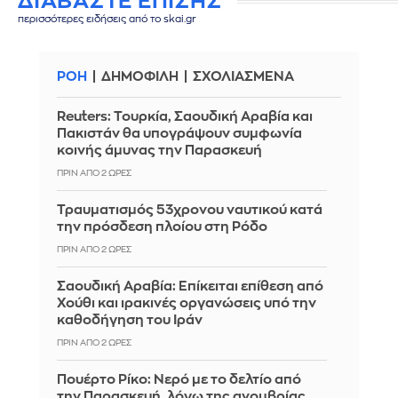
ΔΙΑΒΑΣΤΕ ΕΠΙΣΗΣ
περισσότερες ειδήσεις από το skai.gr
ΡΟΗ
ΔΗΜΟΦΙΛΗ
ΣΧΟΛΙΑΣΜΕΝΑ
Reuters: Τουρκία, Σαουδική Αραβία και
Πακιστάν θα υπογράψουν συμφωνία
κοινής άμυνας την Παρασκευή
ΠΡΙΝ ΑΠΌ 2 ΏΡΕΣ
Τραυματισμός 53χρονου ναυτικού κατά
την πρόσδεση πλοίου στη Ρόδο
ΠΡΙΝ ΑΠΌ 2 ΏΡΕΣ
Σαουδική Αραβία: Επίκειται επίθεση από
Χούθι και ιρακινές οργανώσεις υπό την
καθοδήγηση του Ιράν
ΠΡΙΝ ΑΠΌ 2 ΏΡΕΣ
Πουέρτο Ρίκο: Νερό με το δελτίο από
την Παρασκευή, λόγω της ανομβρίας