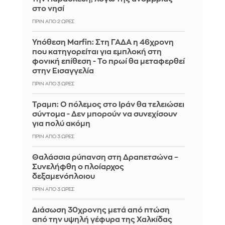
στο νησί
ΠΡΙΝ ΑΠΌ 2 ΏΡΕΣ
Υπόθεση Marfin: Στη ΓΑΔΑ η 46χρονη
που κατηγορείται για εμπλοκή στη
φονική επίθεση - Το πρωί θα μεταφερθεί
στην Εισαγγελία
ΠΡΙΝ ΑΠΌ 3 ΏΡΕΣ
Τραμπ: Ο πόλεμος στο Ιράν θα τελειώσει
σύντομα - Δεν μπορούν να συνεχίσουν
για πολύ ακόμη
ΠΡΙΝ ΑΠΌ 3 ΏΡΕΣ
Θαλάσσια ρύπανση στη Δραπετσώνα –
Συνελήφθη ο πλοίαρχος
δεξαμενόπλοιου
ΠΡΙΝ ΑΠΌ 3 ΏΡΕΣ
Διάσωση 30χρονης μετά από πτώση
από την υψηλή γέφυρα της Χαλκίδας