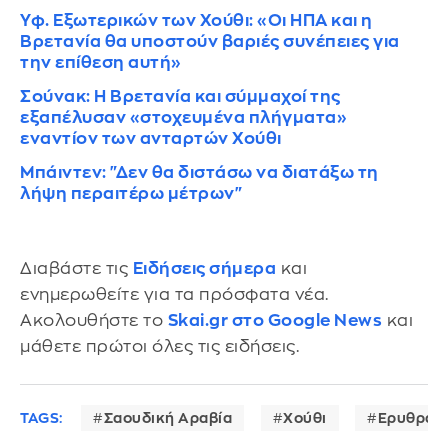
Υφ. Εξωτερικών των Χούθι: «Οι ΗΠΑ και η
Βρετανία θα υποστούν βαριές συνέπειες για
την επίθεση αυτή»
Σούνακ: Η Βρετανία και σύμμαχοί της
εξαπέλυσαν «στοχευμένα πλήγματα»
εναντίον των ανταρτών Χούθι
Μπάιντεν: "Δεν θα διστάσω να διατάξω τη
λήψη περαιτέρω μέτρων"
Διαβάστε τις
Ειδήσεις σήμερα
και
ενημερωθείτε για τα πρόσφατα νέα.
Ακολουθήστε το
Skai.gr στο Google News
και
μάθετε πρώτοι όλες τις ειδήσεις.
TAGS:
Σαουδική Αραβία
Χούθι
Ερυθρά 