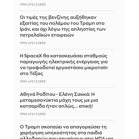
ΠΡΙΝ ΑΠΌ 3 ΏΡΕΣ
Οι τιμές της βενζίνης αυξήθηκαν
εξαιτίας του πολέμου του Τραμπ στο
Ιράν, και όχι λόγω της απληστίας των
πετρελαϊκών εταιρειών
ΠΡΙΝ ΑΠΌ 3 ΏΡΕΣ
Η SpaceX θα κατασκευάσει σταθμούς
παραγωγής ηλεκτρικής ενέργειας για
να τροφοδοτεί εργοστάσιο μικροτσίπ
στο Τέξας
ΠΡΙΝ ΑΠΌ 3 ΏΡΕΣ
Αθηνά Ροδίτου - Ελένη Σακκά: Η
μεταμεσονύκτια μάχη τους με μια
κατσαρίδα ήταν απλώς... επική!
ΠΡΙΝ ΑΠΌ 3 ΏΡΕΣ
Ο Τραμπ σκοπεύει να απαγορεύσει τη
χορήγηση υπηκοότητας στα παιδιά
αλλοδαπών που πηγαίνουν στις ΗΠΑ για