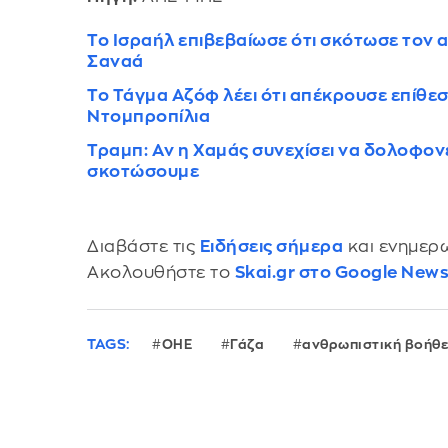
Το Ισραήλ επιβεβαίωσε ότι σκότωσε τον 
Σαναά
Το Τάγμα Αζόφ λέει ότι απέκρουσε επίθ
Ντομπροπίλια
Τραμπ: Aν η Χαμάς συνεχίσει να δολοφον
σκοτώσουμε
Διαβάστε τις
Ειδήσεις σήμερα
και ενημερω
Ακολουθήστε το
Skai.gr στο Google New
TAGS:
ΟΗΕ
Γάζα
ανθρωπιστική βοήθε