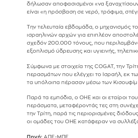
δήλωσαν αποφασισμένοι «να ξαναχτίσουν 
είναι «η πρόσβαση σε νερό, τρόφιμα, στέ
Την τελευταία εβδομάδα, ο μηχανισμός τ
ισραηλινών αρχών για επιπλέον αποστολέ
σχεδόν 200.000 τόνους, που περιλαμβάνου
εξοπλισμό ύδρευσης και υγιεινής, τηλεπικ
Σύμφωνα με στοιχεία της COGAT, την Τρί
περασμάτων που ελέγχει το Ισραήλ, εκ τω
τα υπόλοιπα πέρασαν μέσω των Κισουφίμ 
Παρά τα εμπόδια, ο ΟΗΕ και οι εταίροι το
περάσματα, μεταφέροντάς τες στη συνέχε
την Τρίτη, παρά τις περιορισμένες διόδο
οι ομάδες του ΟΗΕ κατάφεραν να συλλέξο
Πηγή:
ΑΠΕ-ΜΠΕ