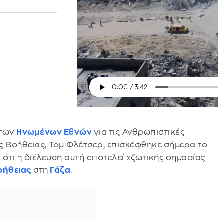
 των
Ηνωμένων Εθνών
για τις Ανθρωπιστικές
ς Βοήθειας, Τομ Φλέτσερ, επισκέφθηκε σήμερα το
ότι η διέλευση αυτή αποτελεί «ζωτικής σημασίας
οήθειας
στη
Γάζα
.