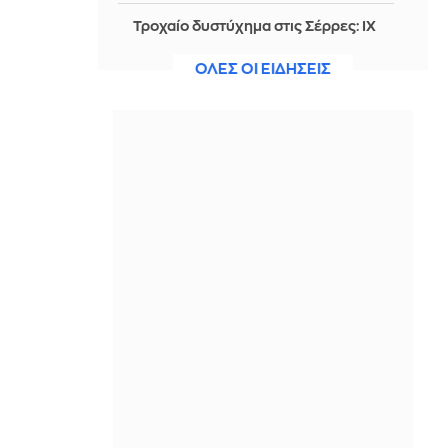
Τροχαίο δυστύχημα στις Σέρρες: ΙΧ
συγκρούστηκε με φορτηγό - Νεκροί
μητέρα και γιος - Δείτε εικόνες,
ΟΛΕΣ ΟΙ ΕΙΔΗΣΕΙΣ
βίντεο
ΠΡΙΝ ΑΠΌ 23 ΏΡΕΣ
Πάτρα: Συνελήφθη 14χρονος για
διακεκριμένες κλοπές σε σπίτια –
Εντοπίστηκε σε σχολείο με τα
κλοπιμαία
ΠΡΙΝ ΑΠΌ 23 ΏΡΕΣ
7 αλήθειες για τον Αύγουστο που
σχεδόν κανείς δεν παραδέχεται
ΠΡΙΝ ΑΠΌ 23 ΏΡΕΣ
Πάνω από 1.500 έλεγχοι σε τουλ.
300 παραλίες: Drones και νέες
τεχνολογίες στη μάχη κατά της
αυθαίρετης κατάληψης του αιγιαλού
ΠΡΙΝ ΑΠΌ 23 ΏΡΕΣ