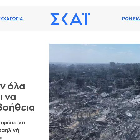
ΥΧΑΓΩΓΙΑ
ΡΟΗ ΕΙ
ν όλα
ι να
βοήθεια
 πρέπει να
ραηλινή
α