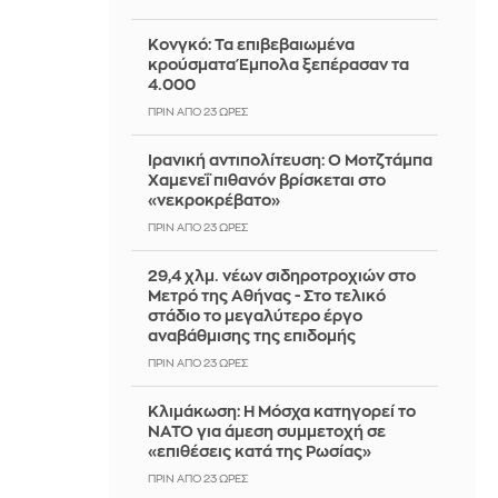
Κονγκό: Τα επιβεβαιωμένα
κρούσματα Έμπολα ξεπέρασαν τα
4.000
ΠΡΙΝ ΑΠΌ 23 ΏΡΕΣ
Ιρανική αντιπολίτευση: Ο Μοτζτάμπα
Χαμενεΐ πιθανόν βρίσκεται στο
«νεκροκρέβατο»
ΠΡΙΝ ΑΠΌ 23 ΏΡΕΣ
29,4 χλμ. νέων σιδηροτροχιών στο
Μετρό της Αθήνας - Στο τελικό
στάδιο το μεγαλύτερο έργο
αναβάθμισης της επιδομής
ΠΡΙΝ ΑΠΌ 23 ΏΡΕΣ
Κλιμάκωση: Η Μόσχα κατηγορεί το
ΝΑΤΟ για άμεση συμμετοχή σε
«επιθέσεις κατά της Ρωσίας»
ΠΡΙΝ ΑΠΌ 23 ΏΡΕΣ