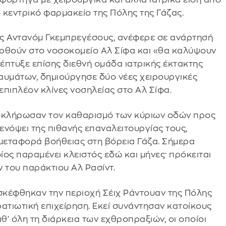
 κεντρικό φαρμακείο της Πόλης της Γάζας.
ρος Αντανόμ Γκεμπρεγέσους, ανέφερε σε ανάρτησή
φερθούν στο νοσοκομείο Αλ Σίφα και «θα καλύψουν
έπτυξε επίσης διεθνή ομάδα ιατρικής έκτακτης
ραυμάτων, δημιούργησε δύο νέες χειρουργικές
επιπλέον κλίνες νοσηλείας στο Αλ Σίφα.
οκλήρωσαν τον καθαρισμό των κύριων οδών προς
 ενόψει της πιθανής επαναλειτουργίας τους,
 μεταφορά βοήθειας στη βόρεια Γάζα. Σήμερα
ίος παραμένει κλειστός εδώ και μήνες· πρόκειται
 του παράκτιου Αλ Ρασίντ.
ισκέφθηκαν την περιοχή Σέιχ Ράντουαν της Πόλης
ατιωτική επιχείρηση. Εκεί συνάντησαν κατοίκους
' όλη τη διάρκεια των εχθροπραξιών, οι οποίοι