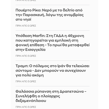
ΠΡΙΝ ΑΠΌ 2 ΏΡΕΣ
Πουέρτο Ρίκο: Νερό με το δελτίο από
την Παρασκευή, λόγω της ανομβρίας
στο νησί
ΠΡΙΝ ΑΠΌ 2 ΏΡΕΣ
Υπόθεση Marfin: Στη ΓΑΔΑ η 46χρονη
που κατηγορείται για εμπλοκή στη
φονική επίθεση - Το πρωί θα μεταφερθεί
στην Εισαγγελία
ΠΡΙΝ ΑΠΌ 3 ΏΡΕΣ
Τραμπ: Ο πόλεμος στο Ιράν θα τελειώσει
σύντομα - Δεν μπορούν να συνεχίσουν
για πολύ ακόμη
ΠΡΙΝ ΑΠΌ 3 ΏΡΕΣ
Θαλάσσια ρύπανση στη Δραπετσώνα –
Συνελήφθη ο πλοίαρχος
δεξαμενόπλοιου
ΠΡΙΝ ΑΠΌ 3 ΏΡΕΣ