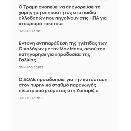
Ο Τραμπ σκοπεύει να απαγορεύσει τη
χορήγηση υπηκοότητας στα παιδιά
αλλοδαπών που πηγαίνουν στις ΗΠΑ για
«τουρισμό τοκετού»
ΠΡΙΝ ΑΠΌ 3 ΏΡΕΣ
Έντονη αντιπαράθεση της ηγέτιδας των
Οικολόγων με τον Ίλον Μασκ, αφού την
κατηγόρησε για «προδοσία» της
Γαλλίας
ΠΡΙΝ ΑΠΌ 3 ΏΡΕΣ
Ο ΔΟΑΕ προειδοποιεί για την κατάσταση
στον πυρηνικό σταθμό παραγωγής
ηλεκτρικού ρεύματος στη Ζαπορίζια
ΠΡΙΝ ΑΠΌ 3 ΏΡΕΣ