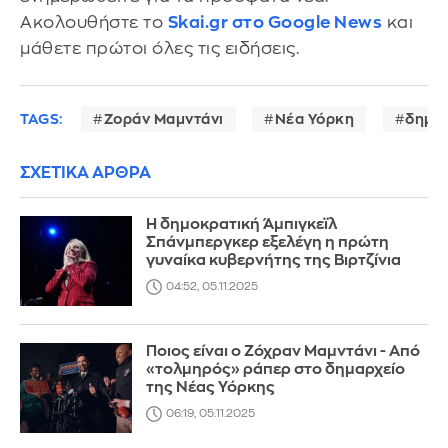
Ακολουθήστε το
Skai.gr στο Google News
και
μάθετε πρώτοι όλες τις ειδήσεις.
TAGS:
Ζοράν Μαμντάνι
Νέα Υόρκη
δημοτ
ΣΧΕΤΙΚΑ ΑΡΘΡΑ
Η δημοκρατική Άμπιγκεϊλ
Σπάνμπεργκερ εξελέγη η πρώτη
γυναίκα κυβερνήτης της Βιρτζίνια
04:52, 05.11.2025
Ποιος είναι ο Ζόχραν Μαμντάνι - Από
«τολμηρός» ράπερ στο δημαρχείο
της Νέας Υόρκης
06:19, 05.11.2025