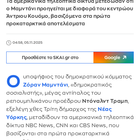
Τα αμερικανικά τηλεοπτικά δίκτυα μετέδωσαν ότι
ο Μαμντάνι προηγείται με διαφορά του κεντρώου
Άντριου Κουόμο, βασιζόμενα στα πρώτα
προκαταρκτικά αποτελέσματα
04:58, 05.11.2025
Προσθέστε το SKAI.gr στο
Google
Ο
υποψήφιος του δημοκρατικού κόμματος
Ζόραν Μαμντάνι
, «δημοκρατικός
σοσιαλιστής», μέγας αντίπαλος του
ρεπουμπλικάνου προέδρου
Ντόναλντ Τραμπ
,
εξελέγη χθες Τρίτη δήμαρχος της
Νέας
Υόρκης
, μεταδίδουν τα αμερικανικά τηλεοπτικά
δίκτυα NBC News, CNN και CBS News, που
βασίζονται στα πρώτα προκαταρκτικά