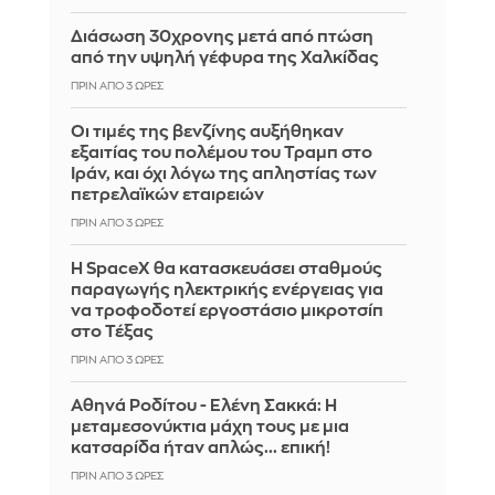
Διάσωση 30χρονης μετά από πτώση
από την υψηλή γέφυρα της Χαλκίδας
ΠΡΙΝ ΑΠΌ 3 ΏΡΕΣ
Οι τιμές της βενζίνης αυξήθηκαν
εξαιτίας του πολέμου του Τραμπ στο
Ιράν, και όχι λόγω της απληστίας των
πετρελαϊκών εταιρειών
ΠΡΙΝ ΑΠΌ 3 ΏΡΕΣ
Η SpaceX θα κατασκευάσει σταθμούς
παραγωγής ηλεκτρικής ενέργειας για
να τροφοδοτεί εργοστάσιο μικροτσίπ
στο Τέξας
ΠΡΙΝ ΑΠΌ 3 ΏΡΕΣ
Αθηνά Ροδίτου - Ελένη Σακκά: Η
μεταμεσονύκτια μάχη τους με μια
κατσαρίδα ήταν απλώς... επική!
ΠΡΙΝ ΑΠΌ 3 ΏΡΕΣ