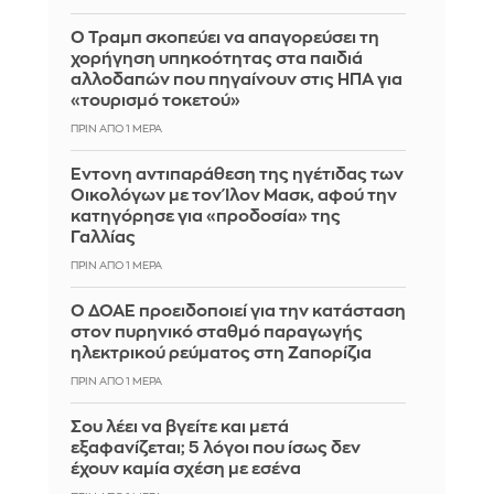
Ο Τραμπ σκοπεύει να απαγορεύσει τη
χορήγηση υπηκοότητας στα παιδιά
αλλοδαπών που πηγαίνουν στις ΗΠΑ για
«τουρισμό τοκετού»
ΠΡΙΝ ΑΠΌ 1 ΜΈΡΑ
Έντονη αντιπαράθεση της ηγέτιδας των
Οικολόγων με τον Ίλον Μασκ, αφού την
κατηγόρησε για «προδοσία» της
Γαλλίας
ΠΡΙΝ ΑΠΌ 1 ΜΈΡΑ
Ο ΔΟΑΕ προειδοποιεί για την κατάσταση
στον πυρηνικό σταθμό παραγωγής
ηλεκτρικού ρεύματος στη Ζαπορίζια
ΠΡΙΝ ΑΠΌ 1 ΜΈΡΑ
Σου λέει να βγείτε και μετά
εξαφανίζεται; 5 λόγοι που ίσως δεν
έχουν καμία σχέση με εσένα