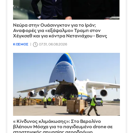
Νεύρα στην Ουάσινγκτον για το Ιράν;
Αναφορές για «εξάψαλμο» Τραμπ στον
Χέγκσεθ και για κόντρα Νετανιάχου - Βανς
ΚΟΣΜΟΣ
07:31, 06.08.2026
«Κίνδυνος κλιμάκωσης»: Στο Βερολίνο
βλέπουν Μόσχα για το παγιδευμένο drone σε
στρατηγικής σημασίας αεροδρόμιο