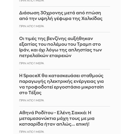
ΠΡΙΝ ΑΠΌ 1 ΜΈΡΑ
Διάσωση 30χρονης μετά από πτώση
από την υψηλή γέφυρα της Χαλκίδας
ΠΡΙΝ ΑΠΌ 1 ΜΈΡΑ
Οι τιμές της βενζίνης αυξήθηκαν
εξαιτίας του πολέμου του Τραμπ στο
Ιράν, και όχι λόγω της απληστίας των
πετρελαϊκών εταιρειών
ΠΡΙΝ ΑΠΌ 1 ΜΈΡΑ
Η SpaceX θα κατασκευάσει σταθμούς
παραγωγής ηλεκτρικής ενέργειας για
να τροφοδοτεί εργοστάσιο μικροτσίπ
στο Τέξας
ΠΡΙΝ ΑΠΌ 1 ΜΈΡΑ
Αθηνά Ροδίτου - Ελένη Σακκά: Η
μεταμεσονύκτια μάχη τους με μια
κατσαρίδα ήταν απλώς... επική!
ΠΡΙΝ ΑΠΌ 1 ΜΈΡΑ