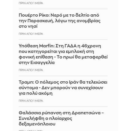
ΠΡΙΝ ΑΠΌ 1 ΜΈΡΑ
Πουέρτο Ρίκο: Νερό με το δελτίο από
την Παρασκευή, λόγω της ανομβρίας
στο νησί
ΠΡΙΝ ΑΠΌ 1 ΜΈΡΑ
Υπόθεση Marfin: Στη ΓΑΔΑ η 46χρονη
που κατηγορείται για εμπλοκή στη
φονική επίθεση - Το πρωί θα μεταφερθεί
στην Εισαγγελία
ΠΡΙΝ ΑΠΌ 1 ΜΈΡΑ
Τραμπ: Ο πόλεμος στο Ιράν θα τελειώσει
σύντομα - Δεν μπορούν να συνεχίσουν
για πολύ ακόμη
ΠΡΙΝ ΑΠΌ 1 ΜΈΡΑ
Θαλάσσια ρύπανση στη Δραπετσώνα –
Συνελήφθη ο πλοίαρχος
δεξαμενόπλοιου