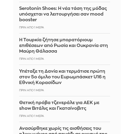
Serotonin Shoes: Η νέα τάση της μόδας
υπόσχεται να λειτουργήσει σαν mood
booster
ΠΡΙΝ ΑΠΌ 1 ΜΈΡΑ
Η Τουρκία ζήτησε μπορατόριουμ
επιθέσεων από Ρωσία και Ουκρανία στη
Μαύρη Θάλασσα
ΠΡΙΝ ΑΠΌ 1 ΜΈΡΑ
Υπέταξε τη Δανία και τερμάτισε πρώτη
στον 5ο όμιλο του Ευρωμπάσκετ U16 η
Εθνική Κορασίδων
ΠΡΙΝ ΑΠΌ 1 ΜΈΡΑ
Θετική πρόβα τζενεράλε για ΑΕΚ με
show Βιτάλις και Γκατσίνοβιτς
ΠΡΙΝ ΑΠΌ 1 ΜΈΡΑ
Ανασύρθηκε χωρίς τις αισθήσεις του