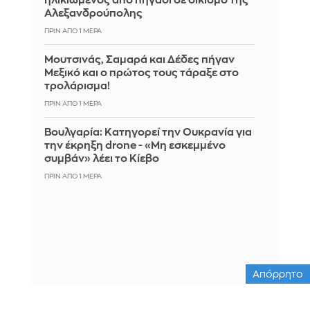
ηλικιωμένος από πηγάδι σε οικισμό της
Αλεξανδρούπολης
ΠΡΙΝ ΑΠΌ 1 ΜΈΡΑ
Μουτσινάς, Σαμαρά και Δέδες πήγαν
Μεξικό και ο πρώτος τους τάραξε στο
τρολάρισμα!
ΠΡΙΝ ΑΠΌ 1 ΜΈΡΑ
Βουλγαρία: Κατηγορεί την Ουκρανία για
την έκρηξη drone - «Μη εσκεμμένο
συμβάν» λέει το Κίεβο
ΠΡΙΝ ΑΠΌ 1 ΜΈΡΑ
Απόρρητο