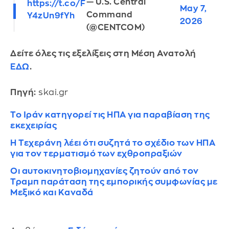
— U.S. Central
https://t.co/F
May 7,
Command
Y4zUn9fYh
2026
(@CENTCOM)
Δείτε όλες τις εξελίξεις στη Μέση Ανατολή
ΕΔΩ
.
Πηγή:
skai.gr
Το Ιράν κατηγορεί τις ΗΠΑ για παραβίαση της
εκεχειρίας
Η Τεχεράνη λέει ότι συζητά το σχέδιο των ΗΠΑ
για τον τερματισμό των εχθροπραξιών
Οι αυτοκινητοβιομηχανίες ζητούν από τον
Τραμπ παράταση της εμπορικής συμφωνίας με
Μεξικό και Καναδά