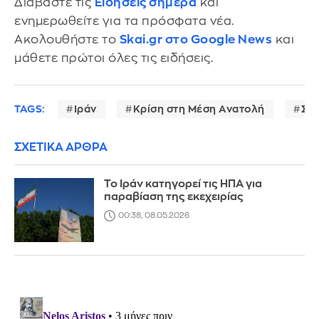
Διαβάστε τις
Ειδήσεις σήμερα
και
ενημερωθείτε για τα πρόσφατα νέα.
Ακολουθήστε το
Skai.gr στο Google News
και
μάθετε πρώτοι όλες τις ειδήσεις.
TAGS:
Ιράν
Κρίση στη Μέση Ανατολή
Στε
ΣΧΕΤΙΚΑ ΑΡΘΡΑ
Το Ιράν κατηγορεί τις ΗΠΑ για
παραβίαση της εκεχειρίας
00:38, 08.05.2026