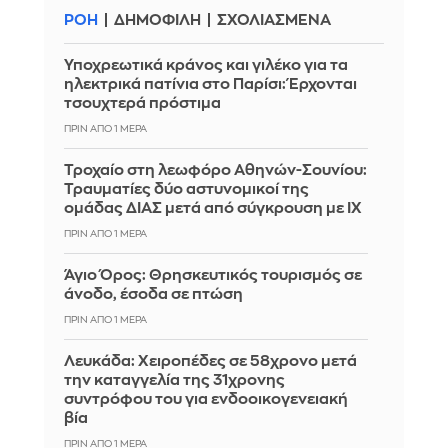
ΡΟΗ
ΔΗΜΟΦΙΛΗ
ΣΧΟΛΙΑΣΜΕΝΑ
Υποχρεωτικά κράνος και γιλέκο για τα
ηλεκτρικά πατίνια στο Παρίσι: Έρχονται
τσουχτερά πρόστιμα
ΠΡΙΝ ΑΠΌ 1 ΜΈΡΑ
Τροχαίο στη λεωφόρο Αθηνών-Σουνίου:
Τραυματίες δύο αστυνομικοί της
ομάδας ΔΙΑΣ μετά από σύγκρουση με ΙΧ
ΠΡΙΝ ΑΠΌ 1 ΜΈΡΑ
Άγιο Όρος: Θρησκευτικός τουρισμός σε
άνοδο, έσοδα σε πτώση
ΠΡΙΝ ΑΠΌ 1 ΜΈΡΑ
Λευκάδα: Χειροπέδες σε 58χρονο μετά
την καταγγελία της 31χρονης
συντρόφου του για ενδοοικογενειακή
βία
ΠΡΙΝ ΑΠΌ 1 ΜΈΡΑ