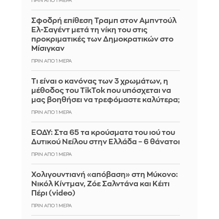
ΠΡΙΝ ΑΠΌ 1 ΜΈΡΑ
Σφοδρή επίθεση Τραμπ στον Αμπντούλ
Ελ-Σαγέντ μετά τη νίκη του στις
προκριματικές των Δημοκρατικών στο
Μίσιγκαν
ΠΡΙΝ ΑΠΌ 1 ΜΈΡΑ
Τι είναι ο κανόνας των 3 χρωμάτων, η
μέθοδος του TikTok που υπόσχεται να
μας βοηθήσει να τρεφόμαστε καλύτερα;
ΠΡΙΝ ΑΠΌ 1 ΜΈΡΑ
ΕΟΔΥ: Στα 65 τα κρούσματα του ιού του
Δυτικού Νείλου στην Ελλάδα – 6 θάνατοι
ΠΡΙΝ ΑΠΌ 1 ΜΈΡΑ
Χολιγουντιανή «απόβαση» στη Μύκονο:
Νικόλ Κίντμαν, Ζόε Σαλντάνα και Κέιτι
Πέρι (video)
ΠΡΙΝ ΑΠΌ 1 ΜΈΡΑ