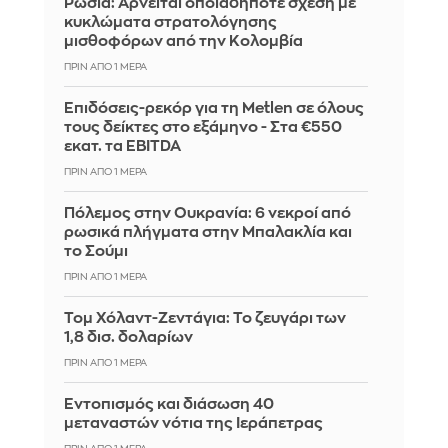
Ρωσία: Αρνείται οποιαδήποτε σχέση με
κυκλώματα στρατολόγησης
μισθοφόρων από την Κολομβία
ΠΡΙΝ ΑΠΌ 1 ΜΈΡΑ
Επιδόσεις-ρεκόρ για τη Metlen σε όλους
τους δείκτες στο εξάμηνο - Στα €550
εκατ. τα EBITDA
ΠΡΙΝ ΑΠΌ 1 ΜΈΡΑ
Πόλεμος στην Ουκρανία: 6 νεκροί από
ρωσικά πλήγματα στην Μπαλακλία και
το Σούμι
ΠΡΙΝ ΑΠΌ 1 ΜΈΡΑ
Τομ Χόλαντ-Ζεντάγια: Το ζευγάρι των
1,8 δισ. δολαρίων
ΠΡΙΝ ΑΠΌ 1 ΜΈΡΑ
Εντοπισμός και διάσωση 40
μεταναστών νότια της Ιεράπετρας