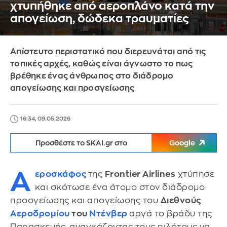
χτυπήθηκε από αεροπλάνο κατά την
απογείωση, δώδεκα τραυματίες
Απίστευτο περιστατικό που διερευνάται από τις
τοπικές αρχές, καθώς είναι άγνωστο το πως
βρέθηκε ένας άνθρωπος στο διάδρομο
απογείωσης και προσγείωσης
16:34, 09.05.2026
Προσθέστε το SKAI.gr στο
Google
Α
εροσκάφος
της
Frontier Airlines
χτύπησε
και σκότωσε ένα άτομο στον διάδρομο
προσγείωσης και απογείωσης του
Διεθνούς
Αεροδρομίου
του
Ντένβερ
αργά το βράδυ της
Παρασκευής, αναγκάζοντας τους πιλότους να