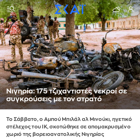
Νιγηρία: 175 τζιχαντιστές νεκροί σε
συγκρούσεις με τον στρατό
Το Σάββατο, ο Αμπού Μπιλάλ αλ Μινούκι, ηγετικό
στέλεχος του ΙΚ, σκοτώθηκε σε απομακρυσμένο
χωριό της βορειοανατολικής Νιγηρίας