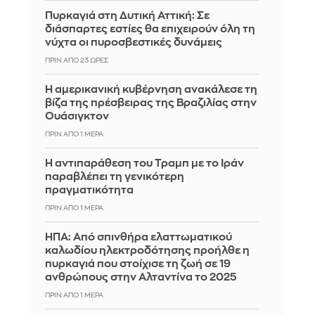
Πυρκαγιά στη Δυτική Αττική: Σε
διάσπαρτες εστίες θα επιχειρούν όλη τη
νύχτα οι πυροσβεστικές δυνάμεις
ΠΡΙΝ ΑΠΌ 23 ΏΡΕΣ
Η αμερικανική κυβέρνηση ανακάλεσε τη
βίζα της πρέσβειρας της Βραζιλίας στην
Ουάσιγκτον
ΠΡΙΝ ΑΠΌ 1 ΜΈΡΑ
Η αντιπαράθεση του Τραμπ με το Ιράν
παραβλέπει τη γενικότερη
πραγματικότητα
ΠΡΙΝ ΑΠΌ 1 ΜΈΡΑ
ΗΠΑ: Από σπινθήρα ελαττωματικού
καλωδίου ηλεκτροδότησης προήλθε η
πυρκαγιά που στοίχισε τη ζωή σε 19
ανθρώπους στην Αλταντίνα το 2025
ΠΡΙΝ ΑΠΌ 1 ΜΈΡΑ