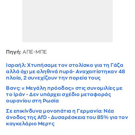
Πηγή:
ΑΠΕ-ΜΠΕ
Iσραήλ: Χτυπήσαμε τον στολίσκο για τη Γάζα
αλλά όχι με αληθινά πυρά- Αναχαιτίστηκαν 48
πλοία, 2 συνεχίζουν την πορεία τους
Βανς: «Μεγάλη πρόοδος» στις συνομιλίες με
το Ιράν - Δεν υπάρχει σχέδιο μεταφοράς
ουρανίου στη Ρωσία
Σε επικίνδυνα μονοπάτια η Γερμανία: Νέα
άνοδος της AfD - Δυσαρέσκεια του 85% για τον
καγκελάριο Μερτς