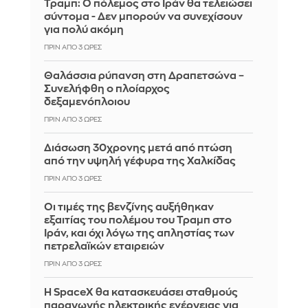
Τραμπ: Ο πόλεμος στο Ιράν θα τελειώσει
σύντομα - Δεν μπορούν να συνεχίσουν
για πολύ ακόμη
ΠΡΙΝ ΑΠΌ 3 ΏΡΕΣ
Θαλάσσια ρύπανση στη Δραπετσώνα –
Συνελήφθη ο πλοίαρχος
δεξαμενόπλοιου
ΠΡΙΝ ΑΠΌ 3 ΏΡΕΣ
Διάσωση 30χρονης μετά από πτώση
από την υψηλή γέφυρα της Χαλκίδας
ΠΡΙΝ ΑΠΌ 3 ΏΡΕΣ
Οι τιμές της βενζίνης αυξήθηκαν
εξαιτίας του πολέμου του Τραμπ στο
Ιράν, και όχι λόγω της απληστίας των
πετρελαϊκών εταιρειών
ΠΡΙΝ ΑΠΌ 3 ΏΡΕΣ
Η SpaceX θα κατασκευάσει σταθμούς
παραγωγής ηλεκτρικής ενέργειας για