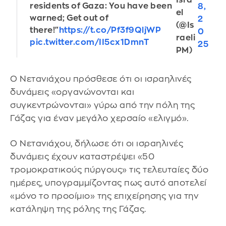
Isra
residents of Gaza: You have been
8,
el
warned; Get out of
2
(@Is
there!"
https://t.co/Pf3f9QljWP
0
raeli
pic.twitter.com/II5cx1DmnT
25
PM)
Ο Νετανιάχου πρόσθεσε ότι οι ισραηλινές
δυνάμεις «οργανώνονται και
συγκεντρώνονται» γύρω από την πόλη της
Γάζας για έναν μεγάλο χερσαίο «ελιγμό».
Ο Νετανιάχου, δήλωσε ότι οι ισραηλινές
δυνάμεις έχουν καταστρέψει «50
τρομοκρατικούς πύργους» τις τελευταίες δύο
ημέρες, υπογραμμίζοντας πως αυτό αποτελεί
«μόνο το προοίμιο» της επιχείρησης για την
κατάληψη της pόλης της Γάζας.