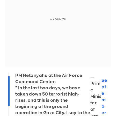
PM Netanyahu at the Air Force
—
Se
Command Center:
Prim
pt
"In the last two days, we have
e
e
taken down 50 terrorist high-
Minis
m
rises, and this is only the
ter
b
beginning of the ground
of
er
operation in Gaza City. I say to the