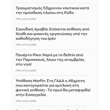
Τραυματισμός 53χρονου ναυτικού κατά
την πρόσδεση πλοίου στη Ρόδο
ΠΡΙΝ ΑΠΌ 2 ΏΡΕΣ
Σαουδική Αραβία: Επίκειται επίθεση από
Χούθι και ιρακινές οργανώσεις υπό την
καθοδήγηση του Ιράν
ΠΡΙΝ ΑΠΌ 2 ΏΡΕΣ
Πουέρτο Ρίκο: Νερό με το δελτίο από
την Παρασκευή, λόγω της ανομβρίας
στο νησί
ΠΡΙΝ ΑΠΌ 2 ΏΡΕΣ
Υπόθεση Marfin: Στη ΓΑΔΑ η 46χρονη
που κατηγορείται για εμπλοκή στη
φονική επίθεση - Το πρωί θα μεταφερθεί
στην Εισαγγελία
ΠΡΙΝ ΑΠΌ 2 ΏΡΕΣ