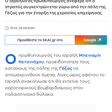
Ο Ισραηλινός πρωθυπουργός ανέφερε ότι ο
στρατός συγκεντρώνεται γύρω από την πόλη της
Γάζας για την έναρξη της χερσαίας επιχείρησης
19:43, 08.09.2025
Προσθέστε το SKAI.gr στο
Google
Ο
πρωθυπουργός του Ισραήλ,
Μπενιαμίν
Νετανιάχου
, προειδοποίησε τους
κατοίκους της πόλης της
Γάζας
να
απομακρυνθούν άμεσα, λίγες ώρες αφότου το
Ισραήλ ανακοίνωσε ότι θα εντείνει τους
αεροπορικούς βομβαρδισμούς στον
παλαιστινιακό θύλακα.