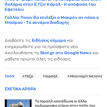
δολάρια στην Ε.Τζιν Κάρολ - Η απόφαση του
Εφετείου
Γαλλία: Ποιον θα επιλέξει ο Μακρόν αν πέσει ο
Μπαϊρού - Τα σενάρια διαδοχής
Διαβάστε τις
Ειδήσεις σήμερα
και
ενημερωθείτε για τα πρόσφατα νέα.
Ακολουθήστε το
Skai.gr στο Google News
και
μάθετε πρώτοι όλες τις ειδήσεις.
TAGS:
Γάζα
Ισραήλ
Μπενιαμίν Νετανιάχ
ΣΧΕΤΙΚΑ ΑΡΘΡΑ
Το Ισραήλ ισοπέδωσε κι άλλο
πολυώροφο κτίριο στην πόλη της