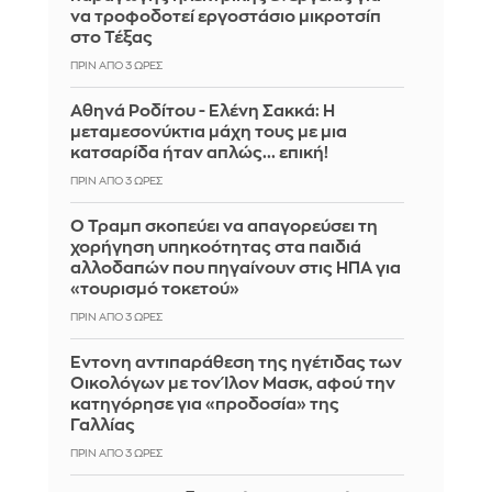
να τροφοδοτεί εργοστάσιο μικροτσίπ
στο Τέξας
ΠΡΙΝ ΑΠΌ 3 ΏΡΕΣ
Αθηνά Ροδίτου - Ελένη Σακκά: Η
μεταμεσονύκτια μάχη τους με μια
κατσαρίδα ήταν απλώς... επική!
ΠΡΙΝ ΑΠΌ 3 ΏΡΕΣ
Ο Τραμπ σκοπεύει να απαγορεύσει τη
χορήγηση υπηκοότητας στα παιδιά
αλλοδαπών που πηγαίνουν στις ΗΠΑ για
«τουρισμό τοκετού»
ΠΡΙΝ ΑΠΌ 3 ΏΡΕΣ
Έντονη αντιπαράθεση της ηγέτιδας των
Οικολόγων με τον Ίλον Μασκ, αφού την
κατηγόρησε για «προδοσία» της
Γαλλίας
ΠΡΙΝ ΑΠΌ 3 ΏΡΕΣ