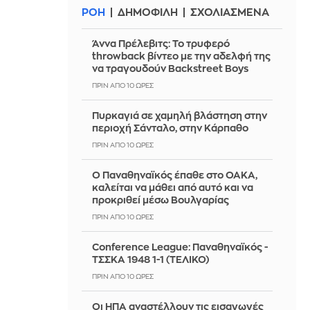
ΡΟΗ
ΔΗΜΟΦΙΛΗ
ΣΧΟΛΙΑΣΜΕΝΑ
Άννα Πρέλεβιτς: Το τρυφερό
throwback βίντεο με την αδελφή της
να τραγουδούν Backstreet Boys
ΠΡΙΝ ΑΠΌ 10 ΏΡΕΣ
Πυρκαγιά σε χαμηλή βλάστηση στην
περιοχή Σάνταλο, στην Κάρπαθο
ΠΡΙΝ ΑΠΌ 10 ΏΡΕΣ
Ο Παναθηναϊκός έπαθε στο ΟΑΚΑ,
καλείται να μάθει από αυτό και να
προκριθεί μέσω Βουλγαρίας
ΠΡΙΝ ΑΠΌ 10 ΏΡΕΣ
Conference League: Παναθηναϊκός -
ΤΣΣΚΑ 1948 1-1 (ΤΕΛΙΚΟ)
ΠΡΙΝ ΑΠΌ 10 ΏΡΕΣ
Οι ΗΠΑ αναστέλλουν τις εισαγωγές