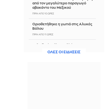
από τον μεγαλύτερο παραγωγό
αβοκάντο του Μεξικού
ΠΡΙΝ ΑΠΌ 10 ΏΡΕΣ
Οριοθετήθηκε η γωτιά στις Αλυκές
Βόλου
ΠΡΙΝ ΑΠΌ 11 ΏΡΕΣ
«Υβριδική επίθεση» βλέπει η
Γερμανία πίσω απο το παγιδευμένο
ΟΛΕΣ ΟΙ ΕΙΔΗΣΕΙΣ
drone στη Λειψία
ΠΡΙΝ ΑΠΌ 11 ΏΡΕΣ
10 πράγματα που πρέπει να κάνεις
πριν φτάσει ο Δεκαπενταύγουστος
ΠΡΙΝ ΑΠΌ 11 ΏΡΕΣ
Κ. Κατσαφάδος: «Το μήνυμα είναι ένα
και απλό. Κανένας δεν μένει πίσω
μόνος, κανέναν δεν θα αφήσουμε
αβοήθητο»