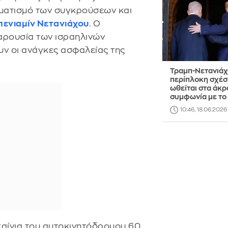
ματισμό των συγκρούσεων και
ενιαμίν Νετανιάχου
. Ο
αρουσία των ισραηλινών
υν οι ανάγκες ασφαλείας της
Τραμπ-Νετανιάχ
περίπλοκη σχέσ
ωθείται στα άκρ
συμφωνία με το 
10:46, 18.06.2026
καίνια του αυτοκινητόδρομου 60