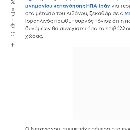
μνημονίου κατανόησης ΗΠΑ-Ιράν
για τερ
3
στο μέτωπο του Λιβάνου, ξεκαθάρισε ο
Μπ
Ισραηλινός πρωθυπουργός τόνισε ότι η π
1
δυνάμεων θα συνεχιστεί όσο το επιβάλλο
χώρας.
Ο Νετανιάχου, συμμετείχε σήμερα στα εγ