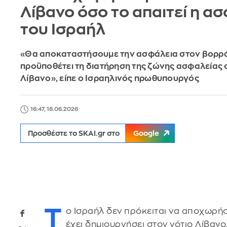
Λίβανο όσο το απαιτεί η α
του Ισραήλ
«Θα αποκαταστήσουμε την ασφάλεια στον βορρά
προϋποθέτει τη διατήρηση της ζώνης ασφαλείας 
Λίβανο», είπε ο Ισραηλινός πρωθυπουργός
16:47, 18.06.2026
Προσθέστε το SKAI.gr στο
Google
Τ
ο Ισραήλ δεν πρόκειται να αποχωρή
έχει δημιουργήσει στον νότιο Λίβανο