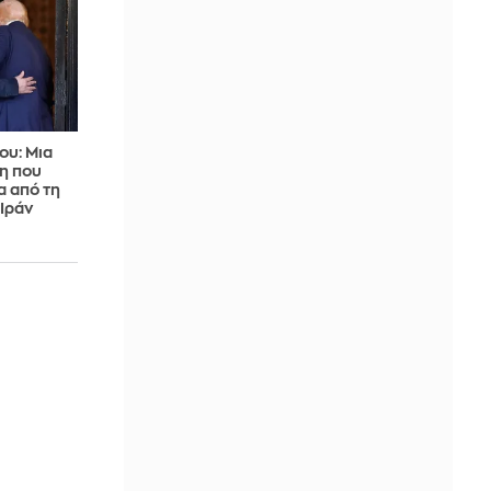
ου: Μια
η που
α από τη
Ιράν