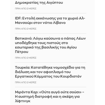
Δημοκρατίας της Αιγύπτου
ΠΡΙΝ ΑΠΌ 2 ΜΈΡΕΣ
IDF: Εντολή εκκένωσης για το χωριό Αλ-
Μανσούρι στον νότιο Λίβανο
ΠΡΙΝ ΑΠΌ 2 ΜΈΡΕΣ
Βατικανό: Λόγω καύσωνα ο πάπας Λέων
υποδέχθηκε τους πιστούς στο
εσωτερικό της βασιλικής του Αγίου
Πέτρου
ΠΡΙΝ ΑΠΌ 2 ΜΈΡΕΣ
Τουρκία: Κατατέθηκε νομοσχέδιο για τη
διάλυση και τον αφοπλισμό του
Εργατικού Κόμματος του Κουρδιστάν
ΠΡΙΝ ΑΠΌ 2 ΜΈΡΕΣ
Μιράντα Κερ: «Ούτε αυγά ούτε σούσι» –
Η αυστηρή διατροφή και η σκέψη για
λίφτινγκ