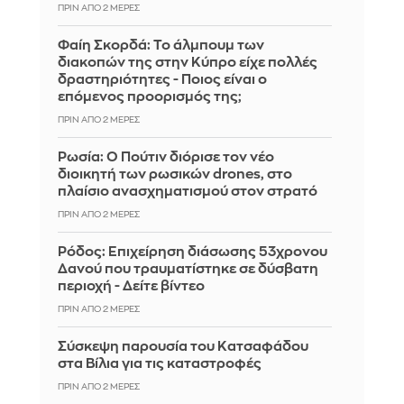
ΠΡΙΝ ΑΠΌ 2 ΜΈΡΕΣ
Φαίη Σκορδά: Το άλμπουμ των
διακοπών της στην Κύπρο είχε πολλές
δραστηριότητες - Ποιος είναι ο
επόμενος προορισμός της;
ΠΡΙΝ ΑΠΌ 2 ΜΈΡΕΣ
Ρωσία: Ο Πούτιν διόρισε τον νέο
διοικητή των ρωσικών drones, στο
πλαίσιο ανασχηματισμού στον στρατό
ΠΡΙΝ ΑΠΌ 2 ΜΈΡΕΣ
Ρόδος: Επιχείρηση διάσωσης 53χρονου
Δανού που τραυματίστηκε σε δύσβατη
περιοχή - Δείτε βίντεο
ΠΡΙΝ ΑΠΌ 2 ΜΈΡΕΣ
Σύσκεψη παρουσία του Κατσαφάδου
στα Βίλια για τις καταστροφές
ΠΡΙΝ ΑΠΌ 2 ΜΈΡΕΣ