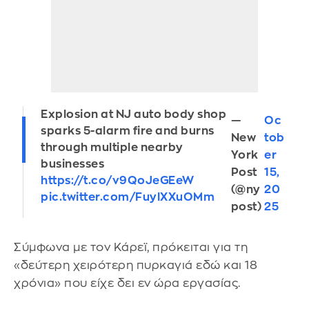
Explosion at NJ auto body shop
—
Oc
sparks 5-alarm fire and burns
New
tob
through multiple nearby
York
er
businesses
Post
15,
https://t.co/v9QoJeGEeW
(@ny
20
pic.twitter.com/FuylXXuOMm
post)
25
Σύμφωνα με τον Κάρεϊ, πρόκειται για τη
«δεύτερη χειρότερη πυρκαγιά εδώ και 18
χρόνια» που είχε δει εν ώρα εργασίας.