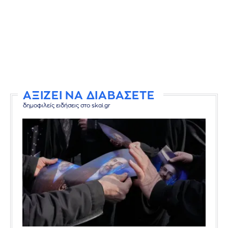
ΑΞΙΖΕΙ ΝΑ ΔΙΑΒΑΣΕΤΕ
δημοφιλείς ειδήσεις στο skai.gr