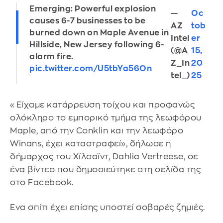
Emerging: Powerful explosion
—
Oc
causes 6-7 businesses to be
AZ
tob
burned down on Maple Avenue in
Intel
er
Hillside, New Jersey following 6-
(@A
15,
alarm fire.
Z_In
20
pic.twitter.com/U5tbYa56On
tel_)
25
«Είχαμε κατάρρευση τοίχου και προφανώς
ολόκληρο το εμπορικό τμήμα της λεωφόρου
Maple, από την Conklin και την λεωφόρο
Winans, έχει καταστραφεί», δήλωσε η
δήμαρχος του Χίλσαϊντ, Dahlia Vertreese, σε
ένα βίντεο που δημοσιεύτηκε στη σελίδα της
στο Facebook.
Ενα σπίτι έχει επίσης υποστεί σοβαρές ζημιές.