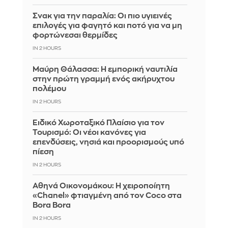
Σνακ για την παραλία: Οι πιο υγιεινές
επιλογές για φαγητό και ποτό για να μη
φορτώνεσαι θερμίδες
IN 2 HOURS
Μαύρη Θάλασσα: Η εμπορική ναυτιλία
στην πρώτη γραμμή ενός ακήρυχτου
πολέμου
IN 2 HOURS
Ειδικό Χωροταξικό Πλαίσιο για τον
Τουρισμό: Οι νέοι κανόνες για
επενδύσεις, νησιά και προορισμούς υπό
πίεση
IN 2 HOURS
Αθηνά Οικονομάκου: Η χειροποίητη
«Chanel» φτιαγμένη από τον Coco στα
Bora Bora
IN 2 HOURS