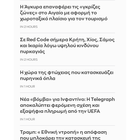
Η Άγκυρα επαναφέρει τις «γκρίζες
ζώνες» στο Αιγαίο με αφορμή το
χωροταξικό πλαίσιο για τον τουρισμό
IN 2 HOURS
Σε Red Code σήμερα Κρήτη, Χίος, Σάμος
και Ικαρία λόγω υψηλού κινδύνου
πυρκαγιάς
IN 2 HOURS
Η χώρα της φτώχειας που κατασκευάζει
πυρηνικά όπλα
IN 1 HOUR
Νέα «βόμβα» για Ινφαντίνο: Η Telegraph
αποκαλύπτει φερόμενη σχέση και
εξαψήφια πληρωμή από την UEFA
IN 1 HOUR
Τραμπ: «Εθνική ντροπή» η απόφαση
που μπλοκάρει την κατασκευή της