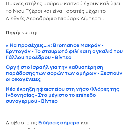
Πυκνές στήλες μαύρου καπνού έχουν καλύψει
το Νιου Τζέρσι και είναι ορατές μέχρι το
Διεθνές Αεροδρόμιο Νιούαρκ Λίμπερτι .
Πηγή:
skai.gr
«Να προσέχεις...»: Bromance Μακρόν -
Ερντογάν - Το σταυρωτό φιλί και η αγκαλιά του
Γάλλου προέδρου - Βίντεο
Οργή στο Ισραήλ για την καθυστέρηση
παράδοσης των σορών των ομήρων - Ξεσπούν
οι οικογένειες
Νέα έκρηξη ηφαιστείου στη νήσο Φλόρες της
Ινδονησίας - Στο μέγιστο το επίπεδο
συναγερμού - Βίντεο
Διαβάστε τις
Ειδήσεις σήμερα
και