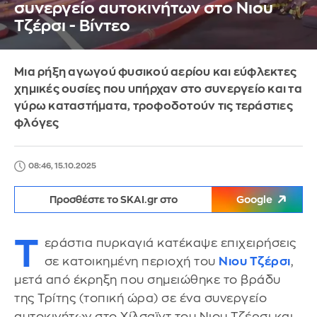
συνεργείο αυτοκινήτων στο Νιου
Τζέρσι - Βίντεο
Μια ρήξη αγωγού φυσικού αερίου και εύφλεκτες
χημικές ουσίες που υπήρχαν στο συνεργείο και τα
γύρω καταστήματα, τροφοδοτούν τις τεράστιες
φλόγες
08:46, 15.10.2025
Προσθέστε το SKAI.gr στο
Google
Τ
εράστια πυρκαγιά κατέκαψε επιχειρήσεις
σε κατοικημένη περιοχή του
Νιου Τζέρσι
,
μετά από έκρηξη που σημειώθηκε το βράδυ
της Τρίτης (τοπική ώρα) σε ένα συνεργείο
αυτοκινήτων στο Χίλσαϊντ του Νιου Τζέρσι και