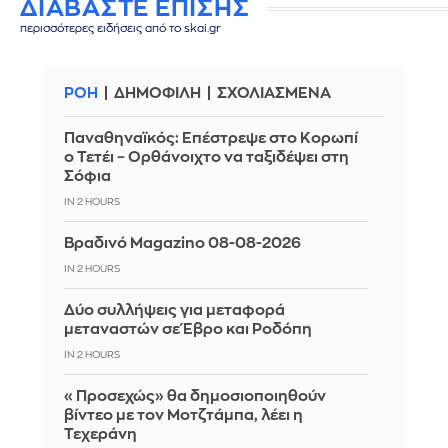
ΔΙΑΒΑΣΤΕ ΕΠΙΣΗΣ
περισσότερες ειδήσεις από το skai.gr
ΡΟΗ
ΔΗΜΟΦΙΛΗ
ΣΧΟΛΙΑΣΜΕΝΑ
Παναθηναϊκός: Επέστρεψε στο Κορωπί
ο Τετέι – Ορθάνοιχτο να ταξιδέψει στη
Σόφια
IN 2 HOURS
Βραδινό Magazino 08-08-2026
IN 2 HOURS
Δύο συλλήψεις για μεταφορά
μεταναστών σε Έβρο και Ροδόπη
IN 2 HOURS
«Προσεχώς» θα δημοσιοποιηθούν
βίντεο με τον Μοτζτάμπα, λέει η
Τεχεράνη