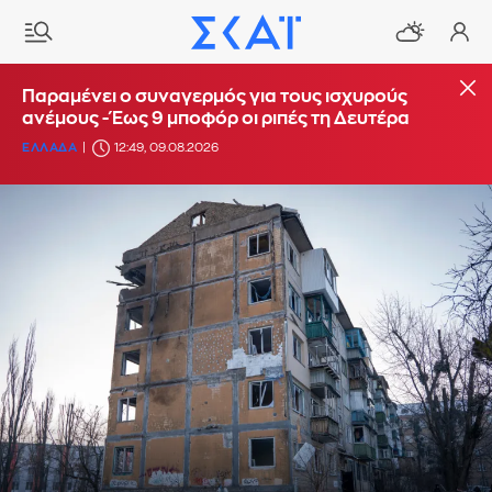
Παραμένει ο συναγερμός για τους ισχυρούς
ανέμους - Έως 9 μποφόρ οι ριπές τη Δευτέρα
ΕΛΛΑΔΑ
12:49, 09.08.2026