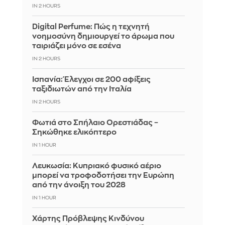
IN 2 HOURS
Digital Perfume: Πώς η τεχνητή
νοημοσύνη δημιουργεί το άρωμα που
ταιριάζει μόνο σε εσένα
IN 2 HOURS
Ισπανία: Έλεγχοι σε 200 αφίξεις
ταξιδιωτών από την Ιταλία
IN 2 HOURS
Φωτιά στο Σπήλαιο Ορεστιάδας –
Σηκώθηκε ελικόπτερο
IN 1 HOUR
Λευκωσία: Κυπριακό φυσικό αέριο
μπορεί να τροφοδοτήσει την Ευρώπη
από την άνοιξη του 2028
IN 1 HOUR
Χάρτης Πρόβλεψης Κινδύνου