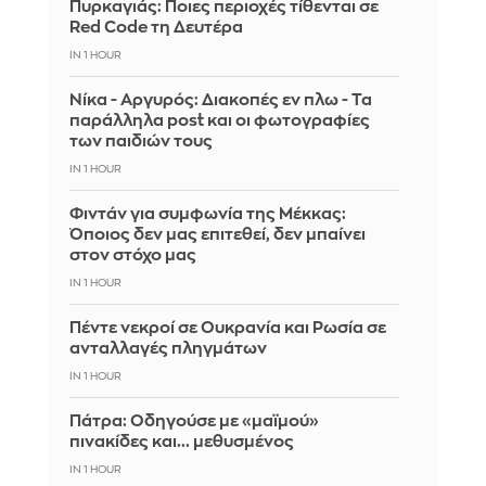
Πυρκαγιάς: Ποιες περιοχές τίθενται σε
Red Code τη Δευτέρα
IN 1 HOUR
Νίκα - Αργυρός: Διακοπές εν πλω - Τα
παράλληλα post και οι φωτογραφίες
των παιδιών τους
IN 1 HOUR
Φιντάν για συμφωνία της Μέκκας:
Όποιος δεν μας επιτεθεί, δεν μπαίνει
στον στόχο μας
IN 1 HOUR
Πέντε νεκροί σε Ουκρανία και Ρωσία σε
ανταλλαγές πληγμάτων
IN 1 HOUR
Πάτρα: Οδηγούσε με «μαϊμού»
πινακίδες και... μεθυσμένος
IN 1 HOUR