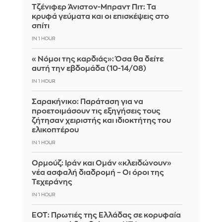
Τζένιφερ Άνιστον-Μπραντ Πιτ: Τα
κρυφά γεύματα και οι επισκέψεις στο
σπίτι
IN 1 HOUR
«Νόμοι της καρδιάς»: Όσα θα δείτε
αυτή την εβδομάδα (10-14/08)
IN 1 HOUR
Σαρακήνικο: Παράταση για να
προετοιμάσουν τις εξηγήσεις τους
ζήτησαν χειριστής και ιδιοκτήτης του
ελικοπτέρου
IN 1 HOUR
Ορμούζ: Ιράν και Ομάν «κλειδώνουν»
νέα ασφαλή διαδρομή – Οι όροι της
Τεχεράνης
IN 1 HOUR
ΕΟΤ: Πρωτιές της Ελλάδας σε κορυφαία