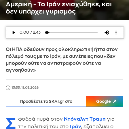
Αμερική - Το Ιράν ενισχύθηκε, και
δεν υπάρχει γυρισμός
Οι ΗΠΑ οδεύουν προς ολοκληρωτική ήττα στον
πόλεμό τους με το Ιράν, με συνέπειες που «δεν
μπορούν ούτε να αντιστραφούν ούτε να
αγνοηθούν»
13:33, 11.05.2026
Προσθέστε το SKAI.gr στο
Google
Σ
φοδρά πυρά στον
Ντόναλντ Τραμπ
για
την πολιτική του στο
Ιράν
,
εξαπολύει ο