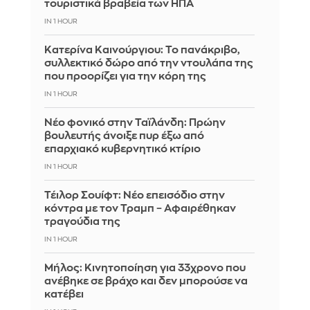
τουριστικά βραβεία των ΗΠΑ
IN 1 HOUR
Κατερίνα Καινούργιου: Το πανάκριβο,
συλλεκτικό δώρο από την ντουλάπα της
που προορίζει για την κόρη της
IN 1 HOUR
Νέο φονικό στην Ταϊλάνδη: Πρώην
βουλευτής άνοιξε πυρ έξω από
επαρχιακό κυβερνητικό κτίριο
IN 1 HOUR
Τέιλορ Σουίφτ: Νέο επεισόδιο στην
κόντρα με τον Τραμπ – Αφαιρέθηκαν
τραγούδια της
IN 1 HOUR
Μήλος: Κινητοποίηση για 33χρονο που
ανέβηκε σε βράχο και δεν μπορούσε να
κατέβει