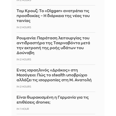
IN 2 HOURS
Τομ Κρουζ: Το «Digger» ανατρέπει τις
προσδοκίες – Η διάρκεια της νέας του
ταινίας
IN 2 HOURS
Ρουμανία: Παράταση λειτουργίας του
αντιδραστήρα της Τσερναβόντα μετά
την εκτροπή της ροής υδάτων του
Δούναβη
IN 2 HOURS
Ένας ισραηλινός «Δράκος» στη
Μεσόγειο: Πώς το stealth υποβρύχιο
αλλάζει τις ισορροπίες στη Μ. Ανατολή
IN 2 HOURS
Είναι θωρακισμένη η Γερμανία για τις
επιθέσεις drones;
IN 1 HOUR