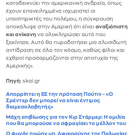
καταδεικνύει την αμερικανική ανδρεία, όπως
έχουν επανειλημμένα ισχυριστεί οι
υποστηρικτές του πολέμου, η σύγκρουση
αποκάλυψε στην Αμερική ότι είναι
αναξιόπιστη
και ανίκανη
να ολοκληρώσει αυτό που
ξεκίνησε. Αυτό θα πυροδοτήσει μια αλυσιδωτή
αντίδραση σε όλο τον κόσμο, καθώς φίλοι και
εχθροί προσαρμόζονται στην αποτυχία της
Αμερικής».
Πηγή:
skai.gr
Απορρίπτει η ΕΕ την πρόταση Πούτιν - «Ο
Σρέντερ δεν μπορεί να είναι έντιμος
διαμεσολαβητής»
Μάχη επιβίωσης για τον Κιρ Στάρμερ: Η ομιλία
που θα μπορούσε να σφραγίσει το μέλλον του
O φυγάς πρώην υπ. Δικαιοσύνης της Πολωνίας