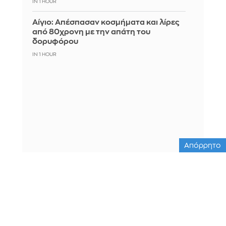
IN 1 HOUR
Αίγιο: Απέσπασαν κοσμήματα και λίρες
από 80χρονη με την απάτη του
δορυφόρου
IN 1 HOUR
Απόρρητο