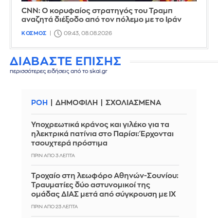
CNN: Ο κορυφαίος στρατηγός του Τραμπ
αναζητά διέξοδο από τον πόλεμο με το Ιράν
ΚΟΣΜΟΣ
09:43, 08.08.2026
ΔΙΑΒΑΣΤΕ ΕΠΙΣΗΣ
περισσότερες ειδήσεις από το skai.gr
ΡΟΗ
ΔΗΜΟΦΙΛΗ
ΣΧΟΛΙΑΣΜΕΝΑ
Υποχρεωτικά κράνος και γιλέκο για τα
ηλεκτρικά πατίνια στο Παρίσι: Έρχονται
τσουχτερά πρόστιμα
ΠΡΙΝ ΑΠΌ 3 ΛΕΠΤΆ
Τροχαίο στη λεωφόρο Αθηνών-Σουνίου:
Τραυματίες δύο αστυνομικοί της
ομάδας ΔΙΑΣ μετά από σύγκρουση με ΙΧ
ΠΡΙΝ ΑΠΌ 23 ΛΕΠΤΆ