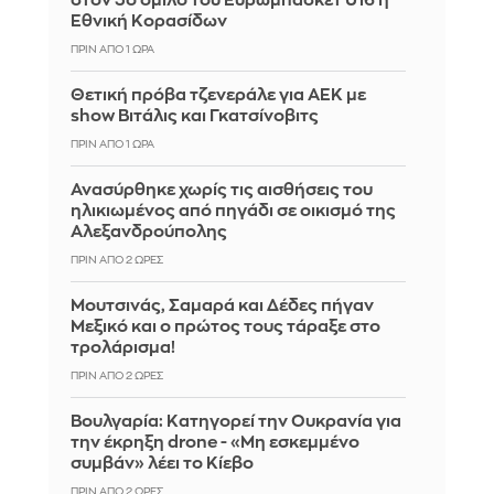
στον 5ο όμιλο του Ευρωμπάσκετ U16 η
Εθνική Κορασίδων
ΠΡΙΝ ΑΠΌ 1 ΏΡΑ
Θετική πρόβα τζενεράλε για ΑΕΚ με
show Βιτάλις και Γκατσίνοβιτς
ΠΡΙΝ ΑΠΌ 1 ΏΡΑ
Ανασύρθηκε χωρίς τις αισθήσεις του
ηλικιωμένος από πηγάδι σε οικισμό της
Αλεξανδρούπολης
ΠΡΙΝ ΑΠΌ 2 ΏΡΕΣ
Μουτσινάς, Σαμαρά και Δέδες πήγαν
Μεξικό και ο πρώτος τους τάραξε στο
τρολάρισμα!
ΠΡΙΝ ΑΠΌ 2 ΏΡΕΣ
Βουλγαρία: Κατηγορεί την Ουκρανία για
την έκρηξη drone - «Μη εσκεμμένο
συμβάν» λέει το Κίεβο
ΠΡΙΝ ΑΠΌ 2 ΏΡΕΣ