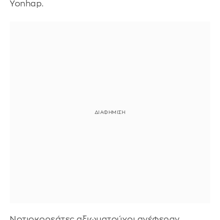
Yonhap.
Νοτιοκορεάτες αξιωματούχοι ανέφεραν