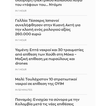
διαδρομή ηλεκτρικού καλωδίου λόγω
του «τάφου» του... Ντόμπι
IN 1 HOUR
Γαλλία: Τέσσερις Ισπανοί
συνελήφθησαν στην Κυανή Ακτή για
την κλοπή ενός ρολογιού αξίας
260.000 ευρώ
IN 1 HOUR
Υεμένη: Επτά νεκροί και 30 τραυματίες
από επίθεση των Χούθι στη Μόκα –
Μαζική επίθεση με πυραύλους και
drones
IN 1 HOUR
Μαλί: Τουλάχιστον 10 στρατιωτικοί
νεκροί σε επίθεση της ΟΥΙΜ
IN 52 MINUTES
Παναμάς: Ενισχύει τα σύνορα με την
Κολομβία μετά τις νέες επιθέσεις