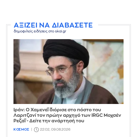
ΑΞΙΖΕΙ ΝΑ ΔΙΑΒΑΣΕΤΕ
δημοφιλείς ειδήσεις στο skai.gr
Ιράν: Ο Χαμενεΐ διόρισε στο πόστο του
Λαριτζανί τον πρώην αρχηγό των IRGC Μοχσέν
Ρεζαΐ - Δείτε την ανάρτησή του
ΚΟΣΜΟΣ
22:02, 09.08.2026