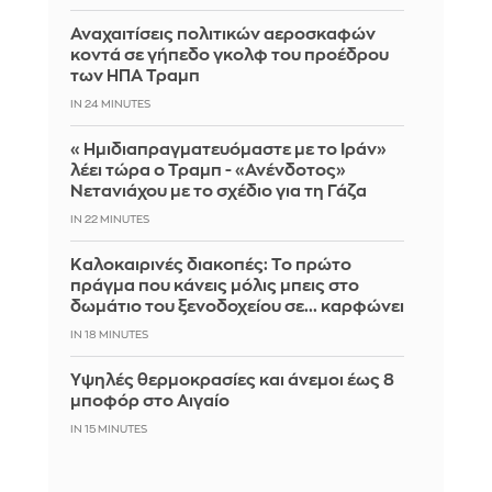
Αναχαιτίσεις πολιτικών αεροσκαφών
κοντά σε γήπεδο γκολφ του προέδρου
των ΗΠΑ Τραμπ
IN 24 MINUTES
«Ημιδιαπραγματευόμαστε με το Ιράν»
λέει τώρα ο Τραμπ - «Ανένδοτος»
Νετανιάχου με το σχέδιο για τη Γάζα
IN 22 MINUTES
Καλοκαιρινές διακοπές: Το πρώτο
πράγμα που κάνεις μόλις μπεις στο
δωμάτιο του ξενοδοχείου σε... καρφώνει
IN 18 MINUTES
Υψηλές θερμοκρασίες και άνεμοι έως 8
μποφόρ στο Αιγαίο
IN 15 MINUTES