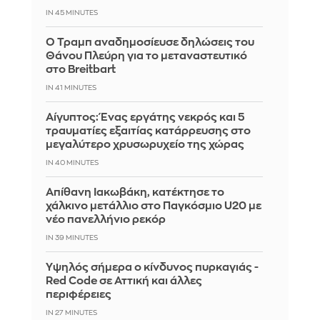
IN 45 MINUTES
Ο Τραμπ αναδημοσίευσε δηλώσεις του
Θάνου Πλεύρη για το μεταναστευτικό
στο Breitbart
IN 41 MINUTES
Αίγυπτος: Ένας εργάτης νεκρός και 5
τραυματίες εξαιτίας κατάρρευσης στο
μεγαλύτερο χρυσωρυχείο της χώρας
IN 40 MINUTES
Απίθανη Ιακωβάκη, κατέκτησε το
χάλκινο μετάλλιο στο Παγκόσμιο U20 με
νέο πανελλήνιο ρεκόρ
IN 39 MINUTES
Υψηλός σήμερα ο κίνδυνος πυρκαγιάς -
Red Code σε Αττική και άλλες
περιφέρειες
IN 27 MINUTES