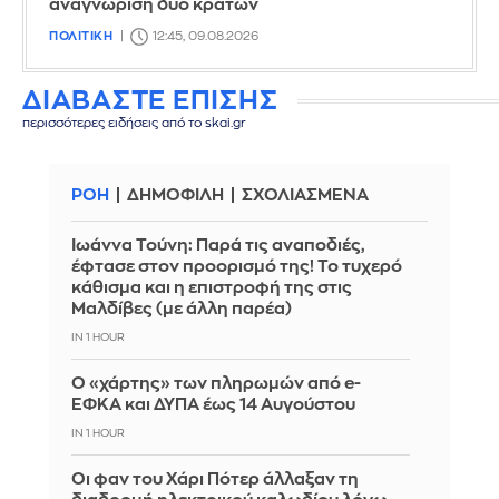
αναγνώριση δύο κρατών
ΠΟΛΙΤΙΚΗ
12:45, 09.08.2026
ΔΙΑΒΑΣΤΕ ΕΠΙΣΗΣ
περισσότερες ειδήσεις από το skai.gr
ΡΟΗ
ΔΗΜΟΦΙΛΗ
ΣΧΟΛΙΑΣΜΕΝΑ
Ιωάννα Τούνη: Παρά τις αναποδιές,
έφτασε στον προορισμό της! Το τυχερό
κάθισμα και η επιστροφή της στις
Μαλδίβες (με άλλη παρέα)
IN 1 HOUR
Ο «χάρτης» των πληρωμών από e-
ΕΦΚΑ και ΔΥΠΑ έως 14 Αυγούστου
IN 1 HOUR
Οι φαν του Χάρι Πότερ άλλαξαν τη