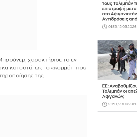
τους Ταλιμπάν τ
επιστροφή μετ
στο Αφγανιστάν
Αντιδράσεις απ
01:35, 12.05.2026
Μπρούνερ, χαρακτήρισε το εν
κα και οστά, ως το «κομμάτι που
στηροποίησης της
EE: Αναβαθμίζο
Ταλιμπάν οι απε
Αφγανών;
21:50, 29.04.202