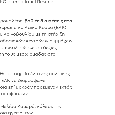
ΜΚΟ International Rescue
 προκαλέσει
βαθιές διαιρέσεις στο
 Ευρωπαϊκό Λαϊκό Κόμμα (ΕΛΚ)
υ Κοινοβουλίου με τη στήριξη
αραδοσιακών κεντρώων συμμάχων
 αποκαλύφθηκε ότι δεξιές
άση τους μέσω ομάδας στο
θεί σε σημείο έντονης πολιτικής
υ ΕΛΚ να διαμορφώνει
ποία επί μακρόν παρέμεναν εκτός
ς αποφάσεων.
 Μελίσα Καμαρά, κάλεσε την
ία ηγείται των