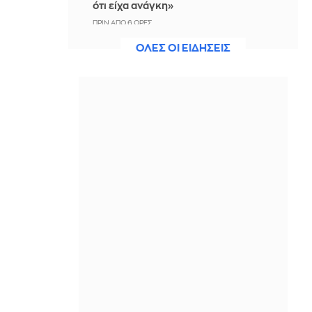
ότι είχα ανάγκη»
ΠΡΙΝ ΑΠΌ 6 ΏΡΕΣ
ΟΛΕΣ ΟΙ ΕΙΔΗΣΕΙΣ
Η ξηρασία απειλεί την
ηλεκτροδότηση της Ευρώπης
ΠΡΙΝ ΑΠΌ 6 ΏΡΕΣ
Βραδινό Magazino 07-08-2026
ΠΡΙΝ ΑΠΌ 6 ΏΡΕΣ
Μαρίνα Βερνίκου: Έπιασε
λαγοκέφαλο κι έχει κάτι να σου πει
για αυτό
ΠΡΙΝ ΑΠΌ 7 ΏΡΕΣ
Η Ισπανία ξεκινά ελέγχους στους
ταξιδιώτες από Ιταλία - Από τα
μεσάνυχτα του Σαββάτου έως τις 7
Σεπτεμβρίου
ΠΡΙΝ ΑΠΌ 7 ΏΡΕΣ