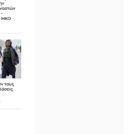
ην
αναστών
 -
ό ΜΚΟ
υν τους
λάσεις
6