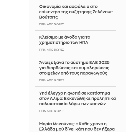
Οικονομία και ασφάλεια στο
επίκεντρο της συζήτησης Ζελένσκι-
Βούτσιτς
ΠΡΙΝ ΑΠΌ 5 ΏΡΕΣ
Κλείσιμο με άνοδο για το
χρηματιστήριο των ΗΠΑ
ΠΡΙΝ ΑΠΌ 5 ΏΡΕΣ
Άνοιξε ξανά το σύστημα ΕΑΕ 2025
για διορθώσεις και συμπληρώσεις
στοιχείων από τους παραγωγούς
ΠΡΙΝ ΑΠΌ 6 ΏΡΕΣ
Yπό έλεγχο η φωτιά σε κατάστημα
στον Άλιμο: Εκκενώθηκε προληπτικά
πολυκατοικία λόγω των καπνών
ΠΡΙΝ ΑΠΌ 6 ΏΡΕΣ
Μαρία Μενούνος: «Κάθε χρόνο η
Ελλάδα μού δίνει κάτι που δεν ήξερα