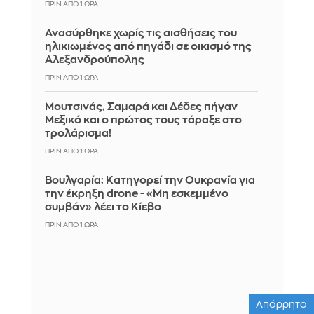
ΠΡΙΝ ΑΠΌ 1 ΏΡΑ
Ανασύρθηκε χωρίς τις αισθήσεις του
ηλικιωμένος από πηγάδι σε οικισμό της
Αλεξανδρούπολης
ΠΡΙΝ ΑΠΌ 1 ΏΡΑ
Μουτσινάς, Σαμαρά και Δέδες πήγαν
Μεξικό και ο πρώτος τους τάραξε στο
τρολάρισμα!
ΠΡΙΝ ΑΠΌ 1 ΏΡΑ
Βουλγαρία: Κατηγορεί την Ουκρανία για
την έκρηξη drone - «Μη εσκεμμένο
συμβάν» λέει το Κίεβο
ΠΡΙΝ ΑΠΌ 1 ΏΡΑ
Απόρρητο