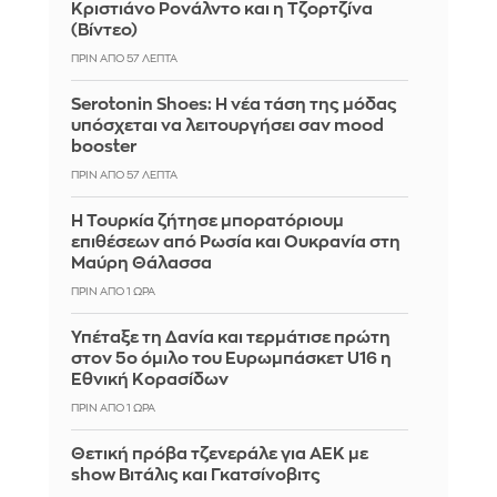
Κριστιάνο Ρονάλντο και η Τζορτζίνα
(Βίντεο)
ΠΡΙΝ ΑΠΌ 57 ΛΕΠΤΆ
Serotonin Shoes: Η νέα τάση της μόδας
υπόσχεται να λειτουργήσει σαν mood
booster
ΠΡΙΝ ΑΠΌ 57 ΛΕΠΤΆ
Η Τουρκία ζήτησε μπορατόριουμ
επιθέσεων από Ρωσία και Ουκρανία στη
Μαύρη Θάλασσα
ΠΡΙΝ ΑΠΌ 1 ΏΡΑ
Υπέταξε τη Δανία και τερμάτισε πρώτη
στον 5ο όμιλο του Ευρωμπάσκετ U16 η
Εθνική Κορασίδων
ΠΡΙΝ ΑΠΌ 1 ΏΡΑ
Θετική πρόβα τζενεράλε για ΑΕΚ με
show Βιτάλις και Γκατσίνοβιτς