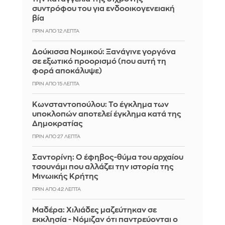
συντρόφου του για ενδοοικογενειακή
βία
ΠΡΙΝ ΑΠΌ 12 ΛΕΠΤΆ
Δούκισσα Νομικού: Ξανάγινε γοργόνα
σε εξωτικό προορισμό (που αυτή τη
φορά αποκάλυψε)
ΠΡΙΝ ΑΠΌ 15 ΛΕΠΤΆ
Κωνσταντοπούλου: Το έγκλημα των
υποκλοπών αποτελεί έγκλημα κατά της
Δημοκρατίας
ΠΡΙΝ ΑΠΌ 27 ΛΕΠΤΆ
Σαντορίνη: Ο έφηβος-θύμα του αρχαίου
τσουνάμι που αλλάζει την ιστορία της
Μινωικής Κρήτης
ΠΡΙΝ ΑΠΌ 42 ΛΕΠΤΆ
Μαδέρα: Χιλιάδες μαζεύτηκαν σε
εκκλησία - Νόμιζαν ότι παντρεύονται ο