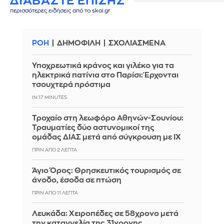
ΔΙΑΒΑΣΤΕ ΕΠΙΣΗΣ
περισσότερες ειδήσεις από το skai.gr
ΡΟΗ
ΔΗΜΟΦΙΛΗ
ΣΧΟΛΙΑΣΜΕΝΑ
Υποχρεωτικά κράνος και γιλέκο για τα
ηλεκτρικά πατίνια στο Παρίσι: Έρχονται
τσουχτερά πρόστιμα
IN 17 MINUTES
Τροχαίο στη λεωφόρο Αθηνών-Σουνίου:
Τραυματίες δύο αστυνομικοί της
ομάδας ΔΙΑΣ μετά από σύγκρουση με ΙΧ
ΠΡΙΝ ΑΠΌ 2 ΛΕΠΤΆ
Άγιο Όρος: Θρησκευτικός τουρισμός σε
άνοδο, έσοδα σε πτώση
ΠΡΙΝ ΑΠΌ 11 ΛΕΠΤΆ
Λευκάδα: Χειροπέδες σε 58χρονο μετά
την καταγγελία της 31χρονης