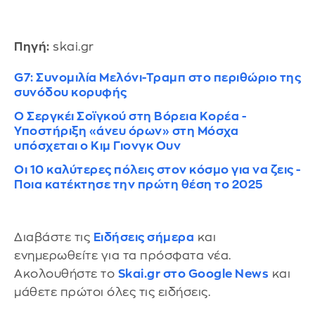
Πηγή:
skai.gr
G7: Συνομιλία Μελόνι-Τραμπ στο περιθώριο της
συνόδου κορυφής
Ο Σεργκέι Σοϊγκού στη Βόρεια Κορέα -
Υποστήριξη «άνευ όρων» στη Μόσχα
υπόσχεται ο Κιμ Γιονγκ Ουν
Οι 10 καλύτερες πόλεις στον κόσμο για να ζεις -
Ποια κατέκτησε την πρώτη θέση το 2025
Διαβάστε τις
Ειδήσεις σήμερα
και
ενημερωθείτε για τα πρόσφατα νέα.
Ακολουθήστε το
Skai.gr στο Google News
και
μάθετε πρώτοι όλες τις ειδήσεις.