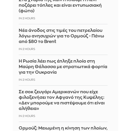
ποζάρει τόπλες και είναι εντυπωσιακή
(φώτο)
IN 2 HOURS
Νέα άνοδος στις τιμές του πετρελαίου
λόγω ανησυχιών για το Ορμούζ - Πάνω
από $80 το Brent
IN 2 HOURS
Η Ρωσία λέει πως έπληξε πλοία στη
Μαύρη Θάλασσα με στρατιωτικά φορτία
για την Ουκρανία
IN 2 HOURS
Σε σοκ ζευγάρι Αμερικανών που είχε
φιλοξενήσει τον Αφγανό της Κυψέλης:
«Δεν μπορούμε να πιστέψουμε ότι είναι
αλήθεια»
IN 2 HOURS
Ορμούζ: Μειωμένη η κίνηση των πλοίων,