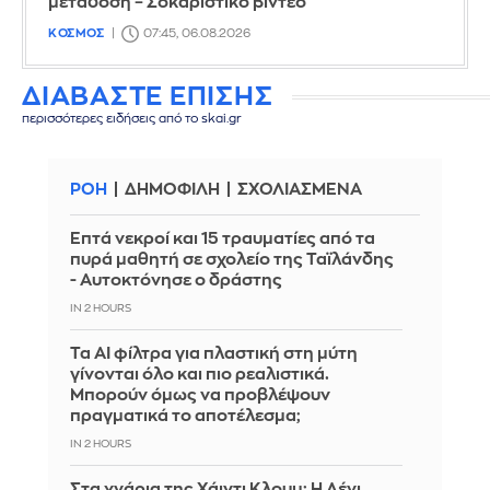
μετάδοση – Σοκαριστικό βίντεο
ΚΟΣΜΟΣ
07:45, 06.08.2026
ΔΙΑΒΑΣΤΕ ΕΠΙΣΗΣ
περισσότερες ειδήσεις από το skai.gr
ΡΟΗ
ΔΗΜΟΦΙΛΗ
ΣΧΟΛΙΑΣΜΕΝΑ
Επτά νεκροί και 15 τραυματίες από τα
πυρά μαθητή σε σχολείο της Ταϊλάνδης
- Αυτοκτόνησε ο δράστης
IN 2 HOURS
Τα AI φίλτρα για πλαστική στη μύτη
γίνονται όλο και πιο ρεαλιστικά.
Μπορούν όμως να προβλέψουν
πραγματικά το αποτέλεσμα;
IN 2 HOURS
Στα χνάρια της Χάιντι Κλουμ: Η Λένι