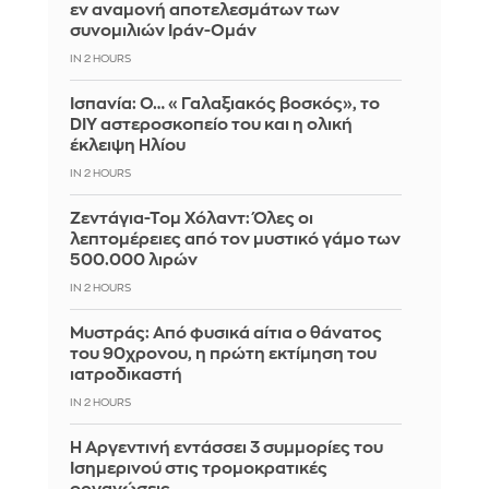
εν αναμονή αποτελεσμάτων των
συνομιλιών Ιράν-Ομάν
IN 2 HOURS
Ισπανία: Ο… «Γαλαξιακός βοσκός», το
DIY αστεροσκοπείο του και η ολική
έκλειψη Ηλίου
IN 2 HOURS
Ζεντάγια-Τομ Χόλαντ: Όλες οι
λεπτομέρειες από τον μυστικό γάμο των
500.000 λιρών
IN 2 HOURS
Μυστράς: Από φυσικά αίτια ο θάνατος
του 90χρονου, η πρώτη εκτίμηση του
ιατροδικαστή
IN 2 HOURS
Η Αργεντινή εντάσσει 3 συμμορίες του
Ισημερινού στις τρομοκρατικές