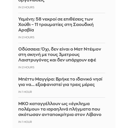
οργανώσεις
IN 2 HOURS
Υεμένη: 58 νεκροί σε επιθέσεις των
Χούθι – 11 τραυματίες στη Σαουδική
Αραβία
IN 2 HOURS
Οδύσσεια: Όχι, δεν είναι ο Ματ Ντέιμον
στη σκηνή με τους 3μετρους
Λαιστρυγόνες και δεν υπάρχουν εφέ
IN 2 HOURS
Μπέττυ Μαγγίρα: Βρήκε το ιδανικό νησί
για να... εξαφανιστεί για τρεις μέρες
IN 1 HOUR
ΜΚΟ καταγγέλλουν ως «έγκλημα
πολέμου» τα ισραηλινά πλήγματα που
σκότωσαν ανταποκρίτρια στον Λίβανο
IN 1 HOUR