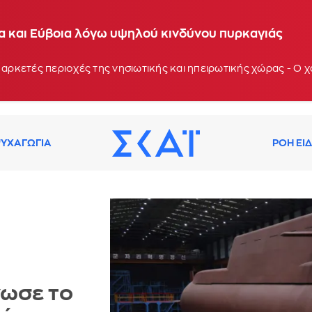
ία και Εύβοια λόγω υψηλού κινδύνου πυρκαγιάς
 αρκετές περιοχές της νησιωτικής και ηπειρωτικής χώρας - Ο
ΥΧΑΓΩΓΙΑ
ΡΟΗ ΕΙ
νωσε το