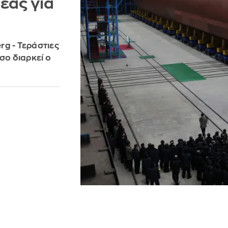
έας για
rg - Τεράστιες
σο διαρκεί ο