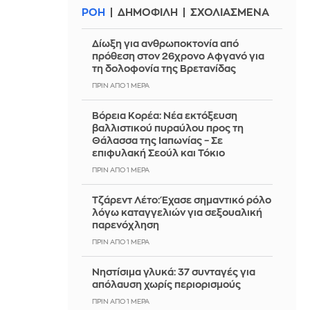
ΡΟΗ
ΔΗΜΟΦΙΛΗ
ΣΧΟΛΙΑΣΜΕΝΑ
Δίωξη για ανθρωποκτονία από
πρόθεση στον 26χρονο Αφγανό για
τη δολοφονία της Βρετανίδας
ΠΡΙΝ ΑΠΌ 1 ΜΈΡΑ
Βόρεια Κορέα: Νέα εκτόξευση
βαλλιστικού πυραύλου προς τη
Θάλασσα της Ιαπωνίας – Σε
επιφυλακή Σεούλ και Τόκιο
ΠΡΙΝ ΑΠΌ 1 ΜΈΡΑ
Τζάρεντ Λέτο: Έχασε σημαντικό ρόλο
λόγω καταγγελιών για σεξουαλική
παρενόχληση
ΠΡΙΝ ΑΠΌ 1 ΜΈΡΑ
Νηστίσιμα γλυκά: 37 συνταγές για
απόλαυση χωρίς περιορισμούς
ΠΡΙΝ ΑΠΌ 1 ΜΈΡΑ