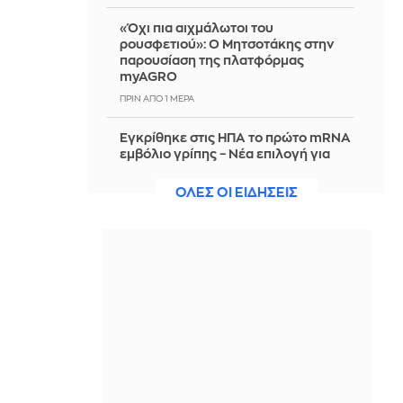
«Όχι πια αιχμάλωτοι του
ρουσφετιού»: Ο Μητσοτάκης στην
παρουσίαση της πλατφόρμας
myAGRO
ΠΡΙΝ ΑΠΌ 1 ΜΈΡΑ
Εγκρίθηκε στις ΗΠΑ το πρώτο mRNA
εμβόλιο γρίπης – Νέα επιλογή για
τους άνω των 50 ετών
ΟΛΕΣ ΟΙ ΕΙΔΗΣΕΙΣ
ΠΡΙΝ ΑΠΌ 1 ΜΈΡΑ
Ο Μίκυ στις μικρές σας οθόνες:
Σύμφωνία Disney - TikTok θα
επιτρέψει βίντεο με τους
αγαπημένους χαρακτήρες
ΠΡΙΝ ΑΠΌ 1 ΜΈΡΑ
JUMBO: Αύξηση πωλήσεων 5% το
επτάμηνο του 2026
ΠΡΙΝ ΑΠΌ 1 ΜΈΡΑ