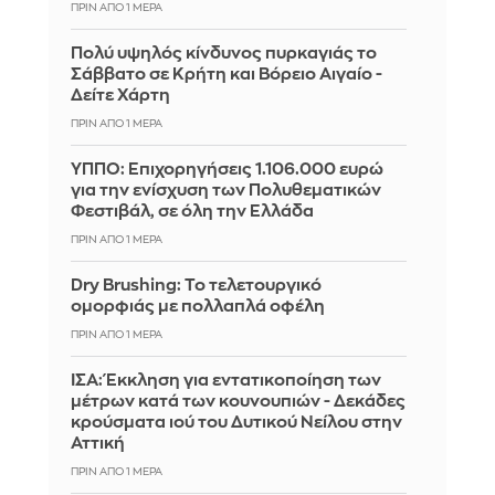
ΠΡΙΝ ΑΠΌ 1 ΜΈΡΑ
Πολύ υψηλός κίνδυνος πυρκαγιάς το
Σάββατο σε Κρήτη και Βόρειο Αιγαίο -
Δείτε Χάρτη
ΠΡΙΝ ΑΠΌ 1 ΜΈΡΑ
ΥΠΠΟ: Επιχορηγήσεις 1.106.000 ευρώ
για την ενίσχυση των Πολυθεματικών
Φεστιβάλ, σε όλη την Ελλάδα
ΠΡΙΝ ΑΠΌ 1 ΜΈΡΑ
Dry Brushing: Το τελετουργικό
ομορφιάς με πολλαπλά οφέλη
ΠΡΙΝ ΑΠΌ 1 ΜΈΡΑ
ΙΣΑ: Έκκληση για εντατικοποίηση των
μέτρων κατά των κουνουπιών - Δεκάδες
κρούσματα ιού του Δυτικού Νείλου στην
Αττική
ΠΡΙΝ ΑΠΌ 1 ΜΈΡΑ