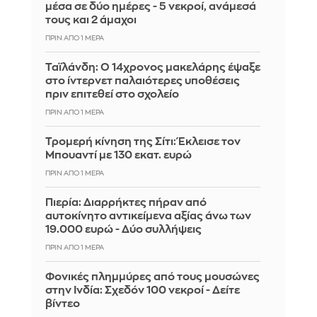
μέσα σε δύο ημέρες - 5 νεκροί, ανάμεσά
τους και 2 άμαχοι
ΠΡΙΝ ΑΠΌ 1 ΜΈΡΑ
Ταϊλάνδη: Ο 14χρονος μακελάρης έψαξε
στο ίντερνετ παλαιότερες υποθέσεις
πριν επιτεθεί στο σχολείο
ΠΡΙΝ ΑΠΌ 1 ΜΈΡΑ
Τρομερή κίνηση της Σίτι: Έκλεισε τον
Μπουαντί με 130 εκατ. ευρώ
ΠΡΙΝ ΑΠΌ 1 ΜΈΡΑ
Πιερία: Διαρρήκτες πήραν από
αυτοκίνητο αντικείμενα αξίας άνω των
19.000 ευρώ - Δύο συλλήψεις
ΠΡΙΝ ΑΠΌ 1 ΜΈΡΑ
Φονικές πλημμύρες από τους μουσώνες
στην Ινδία: Σχεδόν 100 νεκροί - Δείτε
βίντεο