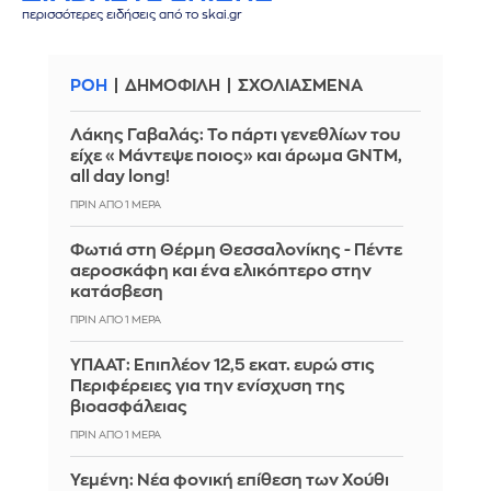
περισσότερες ειδήσεις από το skai.gr
ΡΟΗ
ΔΗΜΟΦΙΛΗ
ΣΧΟΛΙΑΣΜΕΝΑ
Λάκης Γαβαλάς: Το πάρτι γενεθλίων του
είχε «Μάντεψε ποιος» και άρωμα GNTM,
all day long!
ΠΡΙΝ ΑΠΌ 1 ΜΈΡΑ
Φωτιά στη Θέρμη Θεσσαλονίκης - Πέντε
αεροσκάφη και ένα ελικόπτερο στην
κατάσβεση
ΠΡΙΝ ΑΠΌ 1 ΜΈΡΑ
ΥΠΑΑΤ: Επιπλέον 12,5 εκατ. ευρώ στις
Περιφέρειες για την ενίσχυση της
βιοασφάλειας
ΠΡΙΝ ΑΠΌ 1 ΜΈΡΑ
Υεμένη: Νέα φονική επίθεση των Χούθι