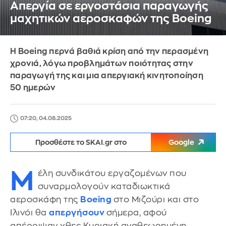
Απεργία σε εργοστάσια παραγωγής
μαχητικών αεροσκαφών της Boeing
Η Boeing περνά βαθιά κρίση από την περασμένη
χρονιά, λόγω προβλημάτων ποιότητας στην
παραγωγή της και μια απεργιακή κινητοποίηση
50 ημερών
07:20, 04.08.2025
Προσθέστε το SKAI.gr στο
Google
Μ
έλη συνδικάτου εργαζομένων που
συναρμολογούν καταδιωκτικά
αεροσκάφη της
Boeing
στο Μιζούρι και στο
Ιλινόι θα
απεργήσουν
σήμερα, αφού
απέρριψαν χθες Κυριακή αναθεωρημένη