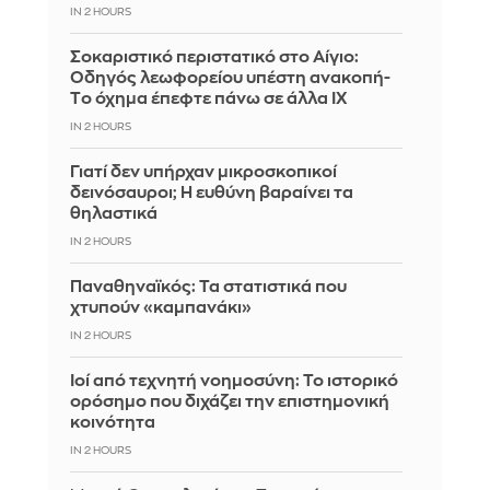
IN 2 HOURS
Σοκαριστικό περιστατικό στο Αίγιο:
Οδηγός λεωφορείου υπέστη ανακοπή-
Tο όχημα έπεφτε πάνω σε άλλα ΙΧ
IN 2 HOURS
Γιατί δεν υπήρχαν μικροσκοπικοί
δεινόσαυροι; Η ευθύνη βαραίνει τα
θηλαστικά
IN 2 HOURS
Παναθηναϊκός: Τα στατιστικά που
χτυπούν «καμπανάκι»
IN 2 HOURS
Ιοί από τεχνητή νοημοσύνη: Το ιστορικό
ορόσημο που διχάζει την επιστημονική
κοινότητα
IN 2 HOURS