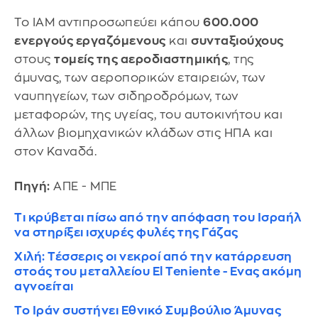
Το IAM αντιπροσωπεύει κάπου
600.000
ενεργούς εργαζόμενους
και
συνταξιούχους
στους
τομείς της αεροδιαστημικής
, της
άμυνας, των αεροπορικών εταιρειών, των
ναυπηγείων, των σιδηροδρόμων, των
μεταφορών, της υγείας, του αυτοκινήτου και
άλλων βιομηχανικών κλάδων στις ΗΠΑ και
στον Καναδά.
Πηγή:
ΑΠΕ - ΜΠΕ
Τι κρύβεται πίσω από την απόφαση του Ισραήλ
να στηρίξει ισχυρές φυλές της Γάζας
Χιλή: Τέσσερις οι νεκροί από την κατάρρευση
στοάς του μεταλλείου El Teniente - Ενας ακόμη
αγνοείται
Το Ιράν συστήνει Εθνικό Συμβούλιο Άμυνας