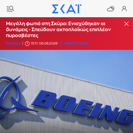
Μεγάλη φωτιά στη Σκύρο: Ενισχύθηκαν οι
δυνάμεις - Σπεύδουν ακτοπλοϊκώς επιπλέον
πυροσβέστες
ΕΛΛΑΔΑ
15:17, 06.08.2026
UPDATE: 19:38