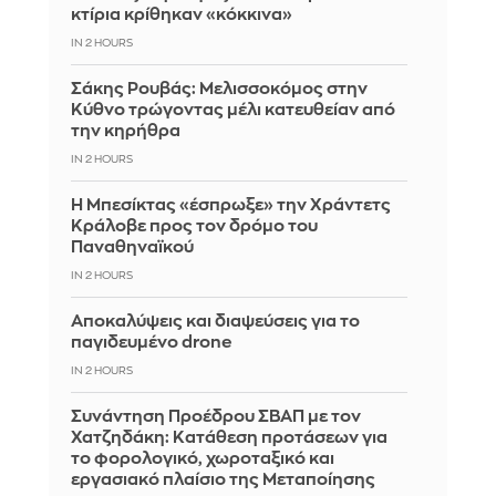
κτίρια κρίθηκαν «κόκκινα»
IN 2 HOURS
Σάκης Ρουβάς: Μελισσοκόμος στην
Κύθνο τρώγοντας μέλι κατευθείαν από
την κηρήθρα
IN 2 HOURS
Η Μπεσίκτας «έσπρωξε» την Χράντετς
Κράλοβε προς τον δρόμο του
Παναθηναϊκού
IN 2 HOURS
Αποκαλύψεις και διαψεύσεις για το
παγιδευμένο drone
IN 2 HOURS
Συνάντηση Προέδρου ΣΒΑΠ με τον
Χατζηδάκη: Κατάθεση προτάσεων για
το φορολογικό, χωροταξικό και
εργασιακό πλαίσιο της Μεταποίησης