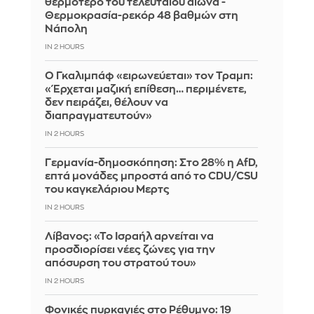
θερμότερο του τελευταίου αιώνα -
Θερμοκρασία-ρεκόρ 48 βαθμών στη
Νάπολη
IN 2 HOURS
Ο Γκαλιμπάφ «ειρωνεύεται» τον Τραμπ:
«Έρχεται μαζική επίθεση… περιμένετε,
δεν πειράζει, θέλουν να
διαπραγματευτούν»
IN 2 HOURS
Γερμανία-δημοσκόπηση: Στο 28% η AfD,
επτά μονάδες μπροστά από το CDU/CSU
του καγκελάριου Μερτς
IN 2 HOURS
Λίβανος: «Το Ισραήλ αρνείται να
προσδιορίσει νέες ζώνες για την
απόσυρση του στρατού του»
IN 2 HOURS
Φονικές πυρκαγιές στο Ρέθυμνο: 19