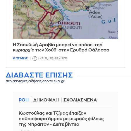
Η Σαουδική Αραβία μπορεί να σπάσει την
κυριαρχία των Χούθι στην Ερυθρά Θάλασσα
ΚΟΣΜΟΣ
00:01, 06.08.2026
ΔΙΑΒΑΣΤΕ ΕΠΙΣΗΣ
περισσότερες ειδήσεις από το skai.gr
ΡΟΗ
ΔΗΜΟΦΙΛΗ
ΣΧΟΛΙΑΣΜΕΝΑ
Κωστούλας και Τζίμας έπαιξαν
ποδόσφαιρο άμμου με μικρούς φίλους
της Μπράιτον - Δείτε βίντεο