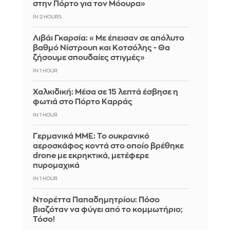
στην Πόρτο για τον Μόουρα»
IN 2 HOURS
Λιβάι Γκαρσία: «Με έπεισαν σε απόλυτο
βαθμό Νίστρουπ και Κοτσόλης - Θα
ζήσουμε σπουδαίες στιγμές»
IN 1 HOUR
Χαλκιδική: Μέσα σε 15 λεπτά έσβησε η
φωτιά στο Πόρτο Καρράς
IN 1 HOUR
Γερμανικά ΜΜΕ: Το ουκρανικό
αεροσκάφος κοντά στο οποίο βρέθηκε
drone με εκρηκτικά, μετέφερε
πυρομαχικά
IN 1 HOUR
Ντορέττα Παπαδημητρίου: Πόσο
βιαζόταν να φύγει από το κομμωτήριο;
Τόσο!