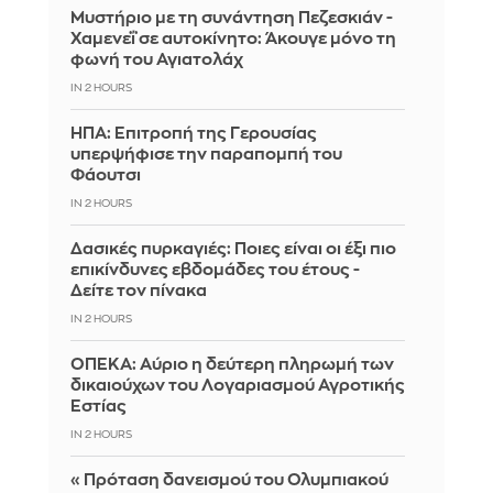
Μυστήριο με τη συνάντηση Πεζεσκιάν -
Χαμενεΐ σε αυτοκίνητο: Άκουγε μόνο τη
φωνή του Αγιατολάχ
IN 2 HOURS
ΗΠΑ: Επιτροπή της Γερουσίας
υπερψήφισε την παραπομπή του
Φάουτσι
IN 2 HOURS
Δασικές πυρκαγιές: Ποιες είναι οι έξι πιο
επικίνδυνες εβδομάδες του έτους -
Δείτε τον πίνακα
IN 2 HOURS
ΟΠΕΚΑ: Αύριο η δεύτερη πληρωμή των
δικαιούχων του Λογαριασμού Αγροτικής
Εστίας
IN 2 HOURS
«Πρόταση δανεισμού του Ολυμπιακού