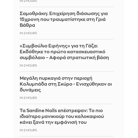
IN 2 HOURS
Σαμοθράκη: Επιχείρηση διάσωσης για
15χρονη που τραυματίστηκε στη Γριά
Βάθρα
IN 2 HOURS
«Συμβούλιο Ειρήνης» για τη Γάζα:
Εκδόθηκε το πρώτο κατασκευαστικό
συμβόλαιο – Αφορά στρατιωτική βάση
IN 2 HOURS
Μεγάλη πυρκαγιά στην περιοχή
Κολυμπάδα στη Σκύρο - Ενισχύθηκαν οι
δυνάμεις
IN 2 HOURS
Τα Sardine Nails επέστρεψαν: Το πιο
ιδιαίτερο μανικιούρ του καλοκαιριού
κάνει ξανά την εμφάνισή του
IN 2 HOURS