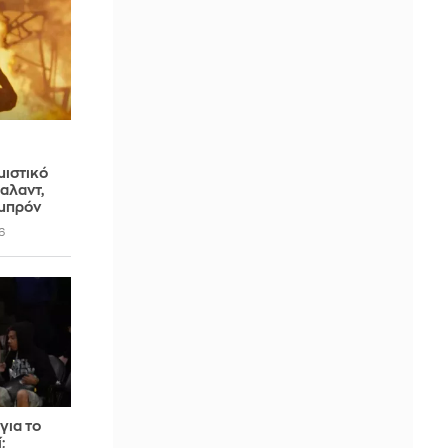
μιστικό
άαλαντ,
εμπρόν
6
για το
: