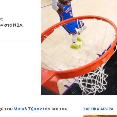
ος
όν στο ΝΒΑ,
ξύ του
Μάικλ Τζόρνταν
και του
ΣΧΕΤΙΚΑ ΑΡΘΡΑ