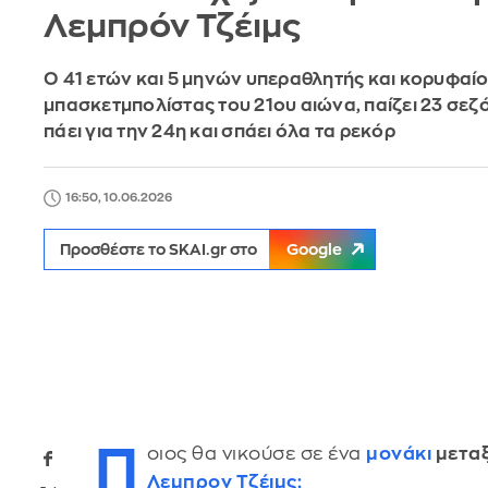
Λεμπρόν Τζέιμς
Ο 41 ετών και 5 μηνών υπεραθλητής και κορυφαί
μπασκετμπολίστας του 21ου αιώνα, παίζει 23 σεζ
πάει για την 24η και σπάει όλα τα ρεκόρ
16:50, 10.06.2026
Προσθέστε το SKAI.gr στο
Google
Π
οιος θα νικούσε σε ένα
μονάκι
μετα
Λεμπρον Τζέιμς;