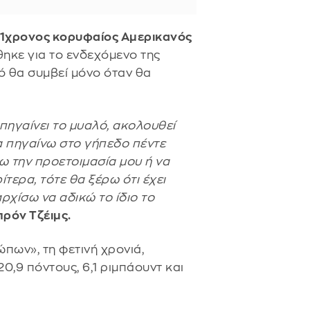
1χρονος κορυφαίος Αμερικανός
θηκε για το ενδεχόμενο της
ό θα συμβεί μόνο όταν θα
πηγαίνει το μυαλό, ακολουθεί
α πηγαίνω στο γήπεδο πέντε
ω την προετοιμασία μου ή να
ερα, τότε θα ξέρω ότι έχει
αρχίσω να αδικώ το ίδιο το
ρόν Τζέιμς.
πων», τη φετινή χρονιά,
0,9 πόντους, 6,1 ριμπάουντ και