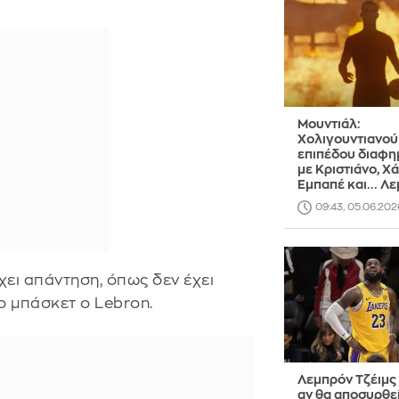
Μουντιάλ:
Χολιγουντιανού
επιπέδου διαφη
με Κριστιάνο, Χ
Εμπαπέ και... Λ
09:43, 05.06.202
χει απάντηση, όπως δεν έχει
ο μπάσκετ ο Lebron.
Λεμπρόν Τζέιμς 
αν θα αποσυρθεί