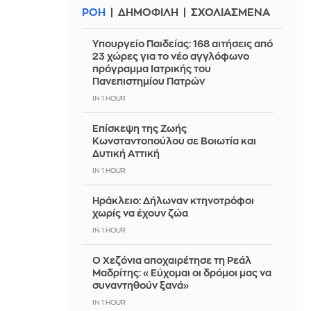
ΡΟΗ
ΔΗΜΟΦΙΛΗ
ΣΧΟΛΙΑΣΜΕΝΑ
Υπουργείο Παιδείας: 168 αιτήσεις από
23 χώρες για το νέο αγγλόφωνο
πρόγραμμα Ιατρικής του
Πανεπιστημίου Πατρών
IN 1 HOUR
Επίσκεψη της Ζωής
Κωνσταντοπούλου σε Βοιωτία και
Δυτική Αττική
IN 1 HOUR
Ηράκλειο: Δήλωναν κτηνοτρόφοι
χωρίς να έχουν ζώα
IN 1 HOUR
Ο Χεζόνια αποχαιρέτησε τη Ρεάλ
Μαδρίτης: «Εύχομαι οι δρόμοι μας να
συναντηθούν ξανά»
IN 1 HOUR