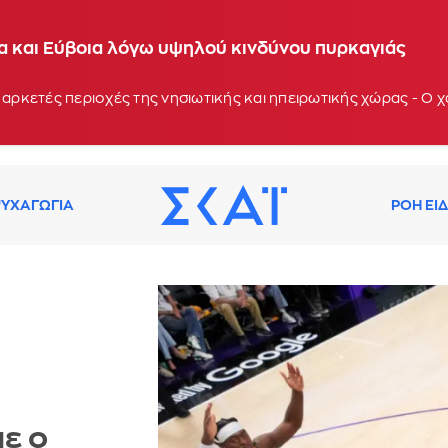
ία και Εύβοια λόγω υψηλού κινδύνου πυρκαγιάς
 αρκετές περιοχές της νησιωτικής και ηπειρωτικής χώρας - Ο
ΥΧΑΓΩΓΙΑ
ΡΟΗ ΕΙ
με ο