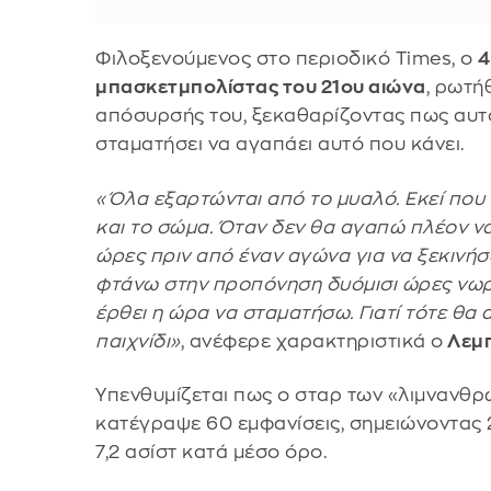
Φιλοξενούμενος στο περιοδικό Times, ο
4
μπασκετμπολίστας του 21ου αιώνα
, ρωτή
απόσυρσής του, ξεκαθαρίζοντας πως αυτ
σταματήσει να αγαπάει αυτό που κάνει.
«Όλα εξαρτώνται από το μυαλό. Εκεί που 
και το σώμα. Όταν δεν θα αγαπώ πλέον ν
ώρες πριν από έναν αγώνα για να ξεκινήσ
φτάνω στην προπόνηση δυόμισι ώρες νωρίτ
έρθει η ώρα να σταματήσω. Γιατί τότε θα 
παιχνίδι»
, ανέφερε χαρακτηριστικά ο
Λεμπ
Υπενθυμίζεται πως ο σταρ των «λιμνανθρώ
κατέγραψε 60 εμφανίσεις, σημειώνοντας 2
7,2 ασίστ κατά μέσο όρο.