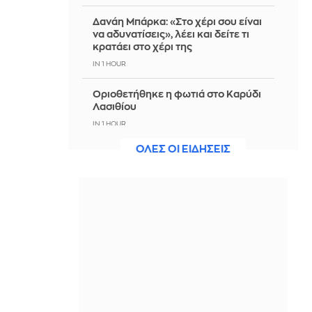
Δανάη Μπάρκα: «Στο χέρι σου είναι
να αδυνατίσεις», λέει και δείτε τι
κρατάει στο χέρι της
IN 1 HOUR
Οριοθετήθηκε η φωτιά στο Καρύδι
Λασιθίου
IN 1 HOUR
ΟΛΕΣ ΟΙ ΕΙΔΗΣΕΙΣ
Η «Οδύσσεια» του Νόλαν δίχασε
τους κριτικούς: Έπος ή ταινία δράσης
«ντυμένη»... με Όμηρο;
IN 1 HOUR
Η «απαγορευμένη» γυναικεία ομάδα
ποδοσφαίρου του Αφγανιστάν
ξανασμίγει 13.000 χιλιόμετρα
μακριά
IN 1 HOUR
ΗΠΑ: Γιατί η νίκη του Αμπντούλ Ελ-