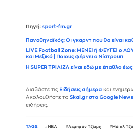
Πηγή:
sport-fm.gr
Παναθηναϊκός: Οι γκαρντ που θα είναι κα
LIVE Football Zone: ΜΕΝΕΙ ή ΦΕΥΓΕΙ ο ΛΟΥ
και Μεξικό | Ποιους φέρνει ο Νίστρουπ
Η SUPER ΤΡΙΛΙΖΑ είναι εδώ με έπαθλο έω
Διαβάστε τις
Ειδήσεις σήμερα
και ενημερω
Ακολουθήστε το
Skai.gr στο Google New
ειδήσεις.
TAGS:
NBA
Λεμπρόν Τζέιμς
Μάικλ Τζ