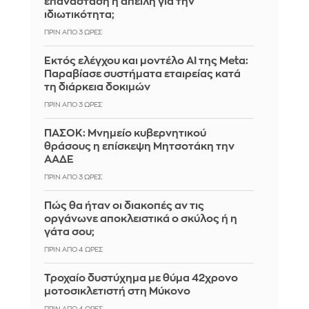
επανάσταση ή απειλή για την
ιδιωτικότητα;
ΠΡΙΝ ΑΠΌ 3 ΏΡΕΣ
Εκτός ελέγχου και μοντέλο AI της Meta:
Παραβίασε συστήματα εταιρείας κατά
τη διάρκεια δοκιμών
ΠΡΙΝ ΑΠΌ 3 ΏΡΕΣ
ΠΑΣΟΚ: Μνημείο κυβερνητικού
θράσους η επίσκεψη Μητσοτάκη την
ΑΑΔΕ
ΠΡΙΝ ΑΠΌ 3 ΏΡΕΣ
Πώς θα ήταν οι διακοπές αν τις
οργάνωνε αποκλειστικά ο σκύλος ή η
γάτα σου;
ΠΡΙΝ ΑΠΌ 4 ΏΡΕΣ
Τροχαίο δυστύχημα με θύμα 42χρονο
μοτοσικλετιστή στη Μύκονο
ΠΡΙΝ ΑΠΌ 4 ΏΡΕΣ