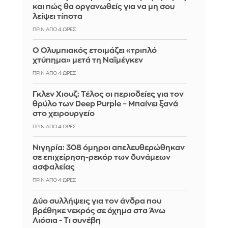
και πώς θα οργανωθείς για να μη σου
λείψει τίποτα
ΠΡΙΝ ΑΠΌ 4 ΏΡΕΣ
Ο Ολυμπιακός ετοιμάζει «τριπλό
χτύπημα» μετά τη Ναϊμέγκεν
ΠΡΙΝ ΑΠΌ 4 ΏΡΕΣ
Γκλεν Χιουζ: Τέλος οι περιοδείες για τον
θρύλο των Deep Purple – Μπαίνει ξανά
στο χειρουργείο
ΠΡΙΝ ΑΠΌ 4 ΏΡΕΣ
Νιγηρία: 308 όμηροι απελευθερώθηκαν
σε επιχείρηση-ρεκόρ των δυνάμεων
ασφαλείας
ΠΡΙΝ ΑΠΌ 4 ΏΡΕΣ
Δύο συλλήψεις για τον άνδρα που
βρέθηκε νεκρός σε όχημα στα Άνω
Λιόσια - Τι συνέβη