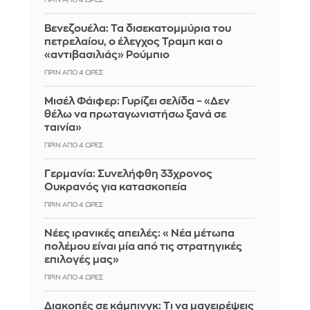
Βενεζουέλα: Τα δισεκατομμύρια του
πετρελαίου, ο έλεγχος Τραμπ και ο
«αντιβασιλιάς» Ρούμπιο
ΠΡΙΝ ΑΠΌ 4 ΏΡΕΣ
Μισέλ Φάιφερ: Γυρίζει σελίδα – «Δεν
θέλω να πρωταγωνιστήσω ξανά σε
ταινία»
ΠΡΙΝ ΑΠΌ 4 ΏΡΕΣ
Γερμανία: Συνελήφθη 33χρονος
Ουκρανός για κατασκοπεία
ΠΡΙΝ ΑΠΌ 4 ΏΡΕΣ
Νέες ιρανικές απειλές: «Νέα μέτωπα
πολέμου είναι μία από τις στρατηγικές
επιλογές μας»
ΠΡΙΝ ΑΠΌ 4 ΏΡΕΣ
Διακοπές σε κάμπινγκ: Τι να μαγειρέψεις