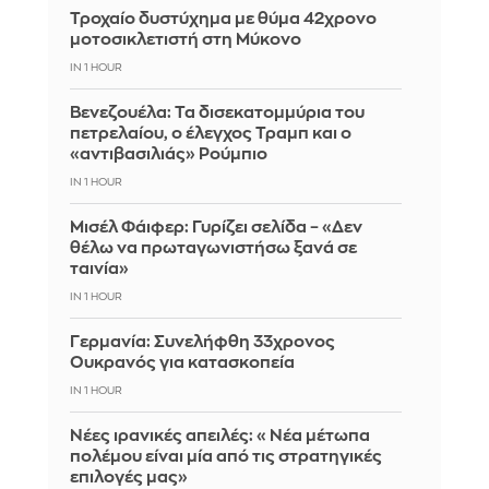
Τροχαίο δυστύχημα με θύμα 42χρονο
μοτοσικλετιστή στη Μύκονο
IN 1 HOUR
Βενεζουέλα: Τα δισεκατομμύρια του
πετρελαίου, ο έλεγχος Τραμπ και ο
«αντιβασιλιάς» Ρούμπιο
IN 1 HOUR
Μισέλ Φάιφερ: Γυρίζει σελίδα – «Δεν
θέλω να πρωταγωνιστήσω ξανά σε
ταινία»
IN 1 HOUR
Γερμανία: Συνελήφθη 33χρονος
Ουκρανός για κατασκοπεία
IN 1 HOUR
Νέες ιρανικές απειλές: «Νέα μέτωπα
πολέμου είναι μία από τις στρατηγικές
επιλογές μας»