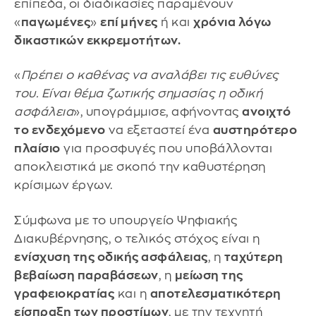
επίπεδα, οι διαδικασίες παραμένουν
«
παγωμένες
»
επί μήνες
ή και
χρόνια λόγω
δικαστικών εκκρεμοτήτων.
«
Πρέπει ο καθένας να αναλάβει τις ευθύνες
του. Είναι θέμα ζωτικής σημασίας η οδική
ασφάλεια
», υπογράμμισε, αφήνοντας
ανοιχτό
το ενδεχόμενο
να εξεταστεί ένα
αυστηρότερο
πλαίσιο
για προσφυγές που υποβάλλονται
αποκλειστικά με σκοπό την καθυστέρηση
κρίσιμων έργων.
Σύμφωνα με το υπουργείο Ψηφιακής
Διακυβέρνησης, ο τελικός στόχος είναι η
ενίσχυση της οδικής ασφάλειας
, η
ταχύτερη
βεβαίωση παραβάσεων
, η
μείωση της
γραφειοκρατίας
και η
αποτελεσματικότερη
είσπραξη των προστίμων
, με την τεχνητή