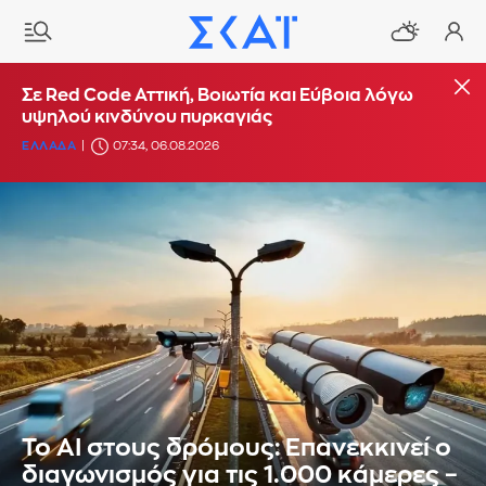
Σε Red Code Αττική, Βοιωτία και Εύβοια λόγω
υψηλού κινδύνου πυρκαγιάς
ΕΛΛΑΔΑ
07:34, 06.08.2026
Το AI στους δρόμους: Επανεκκινεί ο
διαγωνισμός για τις 1.000 κάμερες –