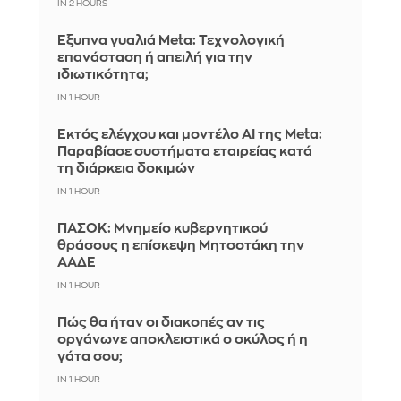
IN 2 HOURS
Έξυπνα γυαλιά Meta: Τεχνολογική
επανάσταση ή απειλή για την
ιδιωτικότητα;
IN 1 HOUR
Εκτός ελέγχου και μοντέλο AI της Meta:
Παραβίασε συστήματα εταιρείας κατά
τη διάρκεια δοκιμών
IN 1 HOUR
ΠΑΣΟΚ: Μνημείο κυβερνητικού
θράσους η επίσκεψη Μητσοτάκη την
ΑΑΔΕ
IN 1 HOUR
Πώς θα ήταν οι διακοπές αν τις
οργάνωνε αποκλειστικά ο σκύλος ή η
γάτα σου;
IN 1 HOUR