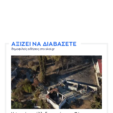
ΑΞΙΖΕΙ ΝΑ ΔΙΑΒΑΣΕΤΕ
δημοφιλείς ειδήσεις στο skai.gr