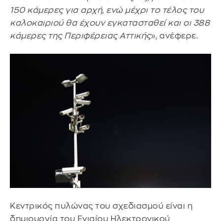
150 κάμερες για αρχή, ενώ μέχρι το τέλος του
καλοκαιριού θα έχουν εγκατασταθεί και οι 388
κάμερες της Περιφέρειας Αττικής
», ανέφερε.
Κεντρικός πυλώνας του σχεδιασμού είναι η
δημιουργία του Ενιαίου Ηλεκτρονικού