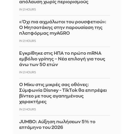
απόλαυση χωρίς περιορισμούς
IN 2 HOURS
«Όχι πια αιχμάλωτοι του ρουσφετιού»:
Ο Μητσοτάκης στην παρουσίαση της
πλατφόρμας myAGRO
IN 2 HOURS
Εγκρίθηκε στις ΗΠΑ το πρώτο mRNA
εμβόλιο γρίπης – Νέα επιλογή για τους
άνω των 50 ετών
IN 2 HOURS
Ο Μίκυ στις μικρές σας οθόνες:
Σύμφωνία Disney - TikTok θα επιτρέψει
βίντεο με τους αγαπημένους
χαρακτήρες
IN 2 HOURS
JUMBO: Αύξηση πωλήσεων 5% το
επτάμηνο του 2026