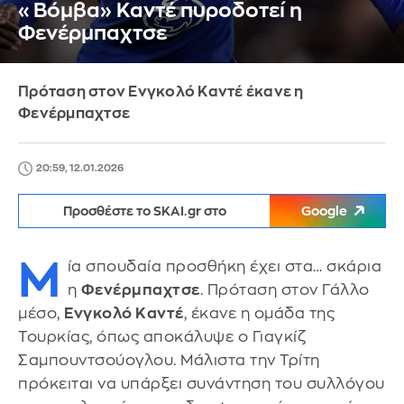
«Βόμβα» Καντέ πυροδοτεί η
Φενέρμπαχτσε
Πρόταση στον Ενγκολό Καντέ έκανε η
Φενέρμπαχτσε
20:59, 12.01.2026
Προσθέστε το SKAI.gr στο
Google
Μ
ία σπουδαία προσθήκη έχει στα… σκάρια
η
Φενέρμπαχτσε
. Πρόταση στον Γάλλο
μέσο,
Ενγκολό Καντέ
, έκανε η ομάδα της
Τουρκίας, όπως αποκάλυψε ο Γιαγκίζ
Σαμπουντσούογλου. Μάλιστα την Τρίτη
πρόκειται να υπάρξει συνάντηση του συλλόγου