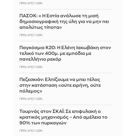
ΠΡΙΝ ΑΠΌ 1 ΏΡΑ
ΠΑΣΟΚ: «Η Εστία ανάλωσε τη μισή
δημοσιογραφική της ύλη για να μην πει
απολύτως τίποτα»
ΠΡΙΝ ΑΠΌ 1 ΏΡΑ
Παγκόσμιο Κ20: Η Ελένη Ιακωβάκη στον
τελικό των 400μ. με εμπόδια με
πανελλήνιο ρεκόρ
ΠΡΙΝ ΑΠΌ 1 ΏΡΑ
Πεζεσκιάν: Ελπίζουμε να μπει τέλος
στην κατάσταση «ούτε ειρήνη, ούτε
πόλεμος»
ΠΡΙΝ ΑΠΌ 1 ΏΡΑ
Τουρνάς στον ΣΚΑΪ: Σε επιφυλακή ο
κρατικός μηχανισμός – Από αμέλεια το
90% των πυρκαγιών
ΠΡΙΝ ΑΠΌ 1 ΏΡΑ