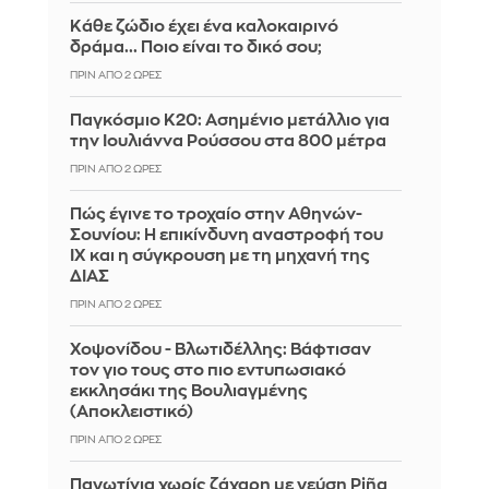
Κάθε ζώδιο έχει ένα καλοκαιρινό
δράμα... Ποιο είναι το δικό σου;
ΠΡΙΝ ΑΠΌ 2 ΏΡΕΣ
Παγκόσμιο Κ20: Ασημένιο μετάλλιο για
την Ιουλιάννα Ρούσσου στα 800 μέτρα
ΠΡΙΝ ΑΠΌ 2 ΏΡΕΣ
Πώς έγινε το τροχαίο στην Αθηνών-
Σουνίου: Η επικίνδυνη αναστροφή του
ΙΧ και η σύγκρουση με τη μηχανή της
ΔΙΑΣ
ΠΡΙΝ ΑΠΌ 2 ΏΡΕΣ
Χοψονίδου - Βλωτιδέλλης: Βάφτισαν
τον γιο τους στο πιο εντυπωσιακό
εκκλησάκι της Βουλιαγμένης
(Αποκλειστικό)
ΠΡΙΝ ΑΠΌ 2 ΏΡΕΣ
Παγωτίνια χωρίς ζάχαρη με γεύση Piña