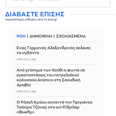
ΔΙΑΒΑΣΤΕ ΕΠΙΣΗΣ
περισσότερες ειδήσεις από το skai.gr
ΡΟΗ
ΔΗΜΟΦΙΛΗ
ΣΧΟΛΙΑΣΜΕΝΑ
Ένας Γερμανός Αλεξανδρινός έκλεισε
τα ογδόντα
ΠΡΙΝ ΑΠΌ 1 ΏΡΑ
Από χτύπημα των Χούθι η φωτιά σε
εγκαταστάσεις του πετρελαϊκού
κολοσσού Aramco στη Σαουδική
Αραβία
ΠΡΙΝ ΑΠΌ 1 ΏΡΑ
Ο Ράσελ Κρόου συναντά την Πριγιάνκα
Τσόπρα Τζόνας στο sci-fi θρίλερ
«Bluefly»