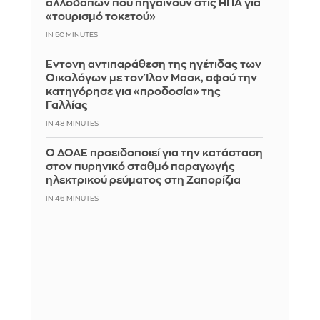
αλλοδαπών που πηγαίνουν στις ΗΠΑ για
«τουρισμό τοκετού»
IN 50 MINUTES
Έντονη αντιπαράθεση της ηγέτιδας των
Οικολόγων με τον Ίλον Μασκ, αφού την
κατηγόρησε για «προδοσία» της
Γαλλίας
IN 48 MINUTES
Ο ΔΟΑΕ προειδοποιεί για την κατάσταση
στον πυρηνικό σταθμό παραγωγής
ηλεκτρικού ρεύματος στη Ζαπορίζια
IN 46 MINUTES