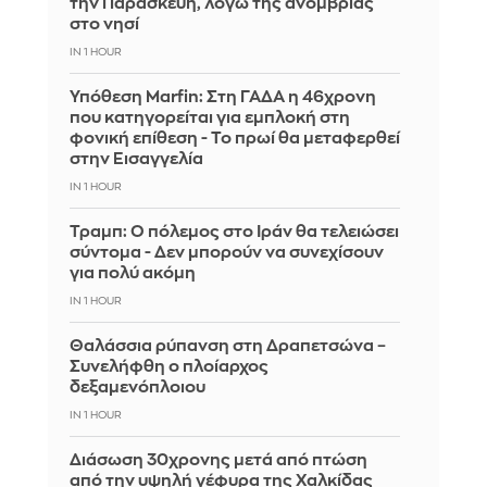
την Παρασκευή, λόγω της ανομβρίας
στο νησί
IN 1 HOUR
Υπόθεση Marfin: Στη ΓΑΔΑ η 46χρονη
που κατηγορείται για εμπλοκή στη
φονική επίθεση - Το πρωί θα μεταφερθεί
στην Εισαγγελία
IN 1 HOUR
Τραμπ: Ο πόλεμος στο Ιράν θα τελειώσει
σύντομα - Δεν μπορούν να συνεχίσουν
για πολύ ακόμη
IN 1 HOUR
Θαλάσσια ρύπανση στη Δραπετσώνα –
Συνελήφθη ο πλοίαρχος
δεξαμενόπλοιου
IN 1 HOUR
Διάσωση 30χρονης μετά από πτώση
από την υψηλή γέφυρα της Χαλκίδας