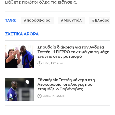
μάθετε πρώτοι όλες τις ειδήσεις.
TAGS:
ποδόσφαιρο
Μουντιάλ
Ελλάδα
ΣΧΕΤΙΚΑ ΑΡΘΡΑ
Σπουδαία διάκριση για τον Ανδρέα
Τεττέη: Η FIFPRO τον τιμά για τη μάχη
ενάντια στον ρατσισμό
18:54, 18.11.2025
Εθνική: Με Τεττέη κόντρα στη
Λευκορωσία, οι αλλαγές που
ετοιμάζει ο Γιοβάνοβιτς
22:52, 17.11.2025