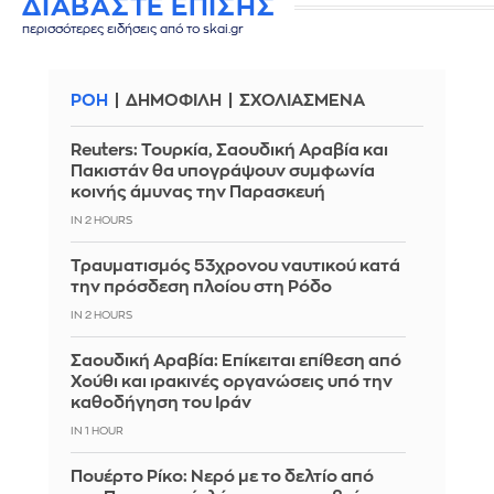
ΔΙΑΒΑΣΤΕ ΕΠΙΣΗΣ
περισσότερες ειδήσεις από το skai.gr
ΡΟΗ
ΔΗΜΟΦΙΛΗ
ΣΧΟΛΙΑΣΜΕΝΑ
Reuters: Τουρκία, Σαουδική Αραβία και
Πακιστάν θα υπογράψουν συμφωνία
κοινής άμυνας την Παρασκευή
IN 2 HOURS
Τραυματισμός 53χρονου ναυτικού κατά
την πρόσδεση πλοίου στη Ρόδο
IN 2 HOURS
Σαουδική Αραβία: Επίκειται επίθεση από
Χούθι και ιρακινές οργανώσεις υπό την
καθοδήγηση του Ιράν
IN 1 HOUR
Πουέρτο Ρίκο: Νερό με το δελτίο από