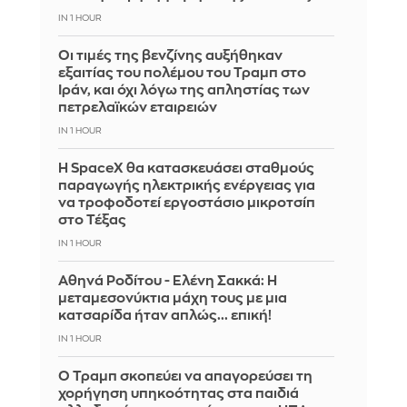
IN 1 HOUR
Οι τιμές της βενζίνης αυξήθηκαν
εξαιτίας του πολέμου του Τραμπ στο
Ιράν, και όχι λόγω της απληστίας των
πετρελαϊκών εταιρειών
IN 1 HOUR
Η SpaceX θα κατασκευάσει σταθμούς
παραγωγής ηλεκτρικής ενέργειας για
να τροφοδοτεί εργοστάσιο μικροτσίπ
στο Τέξας
IN 1 HOUR
Αθηνά Ροδίτου - Ελένη Σακκά: Η
μεταμεσονύκτια μάχη τους με μια
κατσαρίδα ήταν απλώς... επική!
IN 1 HOUR
Ο Τραμπ σκοπεύει να απαγορεύσει τη
χορήγηση υπηκοότητας στα παιδιά