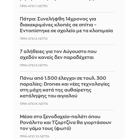
ΠΡΙΝ ΑΠΌ 1 ΛΕΠΤΌ
Πάτρα: Συνελήφθη 14χρονος για
διακεκριμένες κλοπές σε σπίτια –
Εντοπίστηκε σε σχολείο με τα κλοπιμαία
ΠΡΙΝ ΑΠΌ 2 ΛΕΠΤΆ
7 αλήθειες για τον Αύγουστο που
σχεδόν κανείς δεν παραδέχεται
ΠΡΙΝ ΑΠΌ 5 ΛΕΠΤΆ
Πάνω από 1.500 έλεγχοι σε τουλ. 300
παραλίες: Drones και νέες τεχνολογίες
στη μάχη κατά της αυθαίρετης
κατάληψης του αιγιαλού
ΠΡΙΝ ΑΠΌ 8 ΛΕΠΤΆ
Μέσα στο ξενοδοχείο-παλάτι όπου
Ρονάλντο και Τζορτζίνα θα γιορτάσουν
τον γάμο τους (φωτό)
ΠΡΙΝ ΑΠΌ 10 ΛΕΠΤΆ