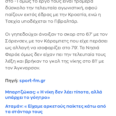
στο -1 όμως το έργο τους είναι τρομερά
δύσκολο την τελευταία αγωνιστική, αφού
παίζουν εκτός έδρας με την Κροατία, ενώ η
Τσεχία υποδέχεται το Γιβραλτάρ.
Οι γηπεδούχοι άνοιξαν το σκορ στο 67' με τον
Σόρενσεν, με τον Κάραμπετς που είχε περάσει
ως αλλαγή να ισοφαρίζει στο 79'. Τα Νησιά
Φερόε όμως δεν είχαν πει την τελευταία τους
λέξη και βρήκαν το γκολ της νίκης στο 81' με
τον Άγκναρσον.
Πηγή:
sport-fm.gr
Μπαρτζώκας: «Η νίκη δεν λέει τίποτα, αλλά
υπάρχει το γόητρο»
Αταμάν: «Είχαμε αρκετούς παίκτες κάτω από
τα στάνταρ τους