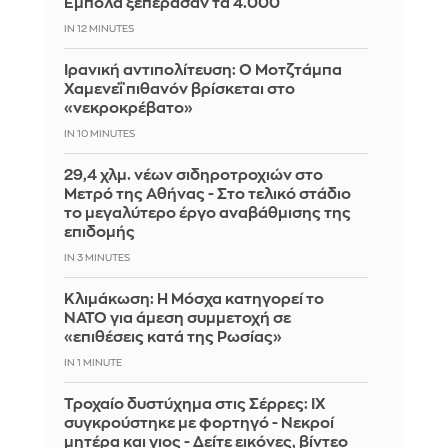
Έμπολα ξεπέρασαν τα 4.000
IN 12 MINUTES
Ιρανική αντιπολίτευση: Ο Μοτζτάμπα
Χαμενεΐ πιθανόν βρίσκεται στο
«νεκροκρέβατο»
IN 10 MINUTES
29,4 χλμ. νέων σιδηροτροχιών στο
Μετρό της Αθήνας - Στο τελικό στάδιο
το μεγαλύτερο έργο αναβάθμισης της
επιδομής
IN 3 MINUTES
Κλιμάκωση: Η Μόσχα κατηγορεί το
ΝΑΤΟ για άμεση συμμετοχή σε
«επιθέσεις κατά της Ρωσίας»
IN 1 MINUTE
Τροχαίο δυστύχημα στις Σέρρες: ΙΧ
συγκρούστηκε με φορτηγό - Νεκροί
μητέρα και γιος - Δείτε εικόνες, βίντεο