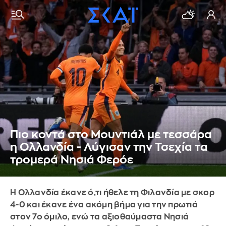
Πιο κοντά στο Μουντιάλ με τεσσάρα
η Ολλανδία - Λύγισαν την Τσεχία τα
τρομερά Νησιά Φερόε
Η Ολλανδία έκανε ό,τι ήθελε τη Φιλανδία με σκορ
4-0 και έκανε ένα ακόμη βήμα για την πρωτιά
στον 7ο όμιλο, ενώ τα αξιοθαύμαστα Νησιά