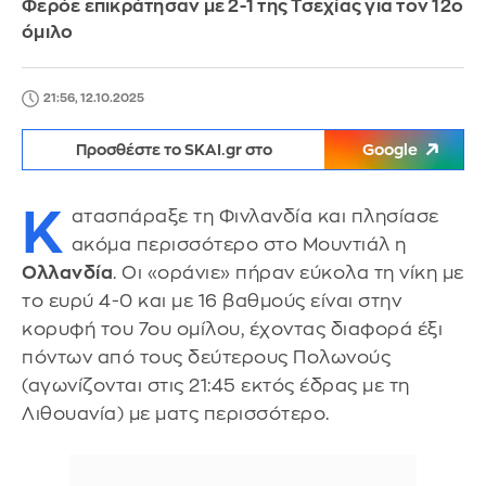
Φερόε επικράτησαν με 2-1 της Τσεχίας για τον 12ο
όμιλο
21:56, 12.10.2025
Προσθέστε το SKAI.gr στο
Google
Κ
ατασπάραξε τη Φινλανδία και πλησίασε
ακόμα περισσότερο στο Μουντιάλ η
Ολλανδία
. Οι «οράνιε» πήραν εύκολα τη νίκη με
το ευρύ 4-0 και με 16 βαθμούς είναι στην
κορυφή του 7ου ομίλου, έχοντας διαφορά έξι
πόντων από τους δεύτερους Πολωνούς
(αγωνίζονται στις 21:45 εκτός έδρας με τη
Λιθουανία) με ματς περισσότερο.