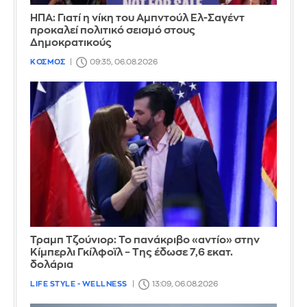
ΗΠΑ: Γιατί η νίκη του Αμπντούλ Ελ-Σαγέντ
προκαλεί πολιτικό σεισμό στους
Δημοκρατικούς
ΚΟΣΜΟΣ
09:35, 06.08.2026
Τραμπ Τζούνιορ: Το πανάκριβο «αντίο» στην
Κίμπερλι Γκίλφοϊλ – Της έδωσε 7,6 εκατ.
δολάρια
LIFE STYLE - WELLNESS
13:09, 06.08.2026