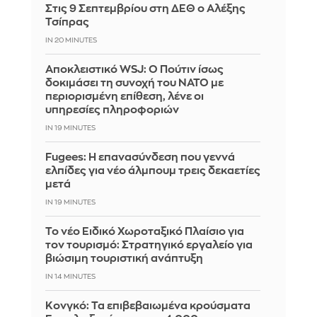
Στις 9 Σεπτεμβρίου στη ΔΕΘ ο Αλέξης
Τσίπρας
IN 20 MINUTES
Αποκλειστικό WSJ: Ο Πούτιν ίσως
δοκιμάσει τη συνοχή του ΝΑΤΟ με
περιορισμένη επίθεση, λένε οι
υπηρεσίες πληροφοριών
IN 19 MINUTES
Fugees: Η επανασύνδεση που γεννά
ελπίδες για νέο άλμπουμ τρεις δεκαετίες
μετά
IN 19 MINUTES
Το νέο Ειδικό Χωροταξικό Πλαίσιο για
τον τουρισμό: Στρατηγικό εργαλείο για
βιώσιμη τουριστική ανάπτυξη
IN 14 MINUTES
Κονγκό: Τα επιβεβαιωμένα κρούσματα