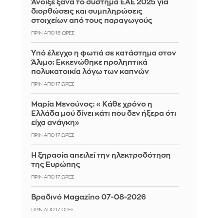
Άνοιξε ξανά το σύστημα ΕΑΕ 2025 για
διορθώσεις και συμπληρώσεις
στοιχείων από τους παραγωγούς
ΠΡΙΝ ΑΠΌ 16 ΏΡΕΣ
Yπό έλεγχο η φωτιά σε κατάστημα στον
Άλιμο: Εκκενώθηκε προληπτικά
πολυκατοικία λόγω των καπνών
ΠΡΙΝ ΑΠΌ 17 ΏΡΕΣ
Μαρία Μενούνος: «Κάθε χρόνο η
Ελλάδα μού δίνει κάτι που δεν ήξερα ότι
είχα ανάγκη»
ΠΡΙΝ ΑΠΌ 17 ΏΡΕΣ
Η ξηρασία απειλεί την ηλεκτροδότηση
της Ευρώπης
ΠΡΙΝ ΑΠΌ 17 ΏΡΕΣ
Βραδινό Magazino 07-08-2026
ΠΡΙΝ ΑΠΌ 17 ΏΡΕΣ