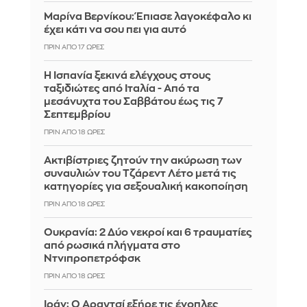
Μαρίνα Βερνίκου: Έπιασε λαγοκέφαλο κι
έχει κάτι να σου πει για αυτό
ΠΡΙΝ ΑΠΌ 17 ΏΡΕΣ
Η Ισπανία ξεκινά ελέγχους στους
ταξιδιώτες από Ιταλία - Από τα
μεσάνυχτα του Σαββάτου έως τις 7
Σεπτεμβρίου
ΠΡΙΝ ΑΠΌ 18 ΏΡΕΣ
Ακτιβίστριες ζητούν την ακύρωση των
συναυλιών του Τζάρεντ Λέτο μετά τις
κατηγορίες για σεξουαλική κακοποίηση
ΠΡΙΝ ΑΠΌ 18 ΏΡΕΣ
Ουκρανία: 2 Δύο νεκροί και 6 τραυματίες
από ρωσικά πλήγματα στο
Ντνιπροπετρόφσκ
ΠΡΙΝ ΑΠΌ 18 ΏΡΕΣ
Ιράν: Ο Αραγτσί εξήρε τις ένοπλες