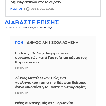
Δημοκρατικών στο Μίσιγκαν
ΚΟΣΜΟΣ
08:55, 06.08.2026
ΔΙΑΒΑΣΤΕ ΕΠΙΣΗΣ
περισσότερες ειδήσεις από το skai.gr
ΡΟΗ
ΔΗΜΟΦΙΛΗ
ΣΧΟΛΙΑΣΜΕΝΑ
Ευθείες «βολές» Αυγερινού και
συνεργατών κατά Γρατσία και κόμματος
Καρυστιανού
IN 2 HOURS
Λίμνες Μεταλλείων: Πώς ένα
«σεληνιακό» τοπίο της Βόρειας Εύβοιας
έγινε οικοσύστημα- Δείτε φωτογραφίες
IN 2 HOURS
Νέος συναγερμός στη Γερμανία: