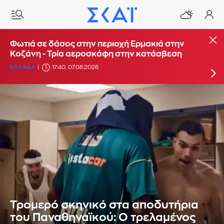
Φωτιά στο Στεφάνι Κορίνθου - Μήνυμα από το
Φωτιά σε δάσος στην περιοχή Ερμακιά στην
112 για ετοιμότητα
Κοζάνη - Τρία αεροσκάφη στην κατάσβεση
ΕΛΛΑΔΑ
ΕΛΛΑΔΑ
16:29, 07.08.2026
17:40, 07.08.2026
Τρομερό σκηνικό στα αποδυτήρια
του Παναθηναϊκού: Ο τρελαμένος