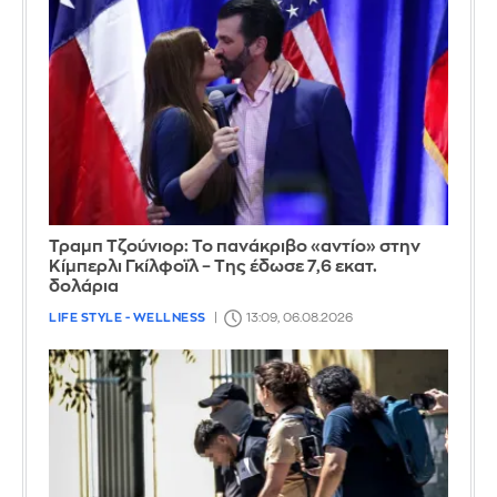
Τραμπ Τζούνιορ: Το πανάκριβο «αντίο» στην
Κίμπερλι Γκίλφοϊλ – Της έδωσε 7,6 εκατ.
δολάρια
LIFE STYLE - WELLNESS
13:09, 06.08.2026