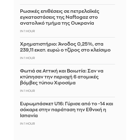
Ρωσικές επιθέσεις σε πετρελαϊκές
εγκαταστάσεις της Naftogaz στο
ανατολικό τμήμα της Ουκρανία
IN 1 HOUR
Χρηματιστήριο: Άνοδος 0,25%, στα
239,11 εκατ. ευρώ ο τζίρος στο κλείσιμο
IN 1 HOUR
Φωτιά σε Αττική και Βοιωτία: Σαν να
κτύπησαν την περιοχή 6 ατομικές
βόμβες τύπου Χιροσίμα
IN 1 HOUR
Ευρωμπάσκετ U16: Γύρισε από το -14 και
σόκαρε στην παράταση την Εθνική η
Ισπανία
IN 1 HOUR