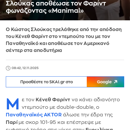
Σλούκας αποθέωσε τον Φαρίντ
φωνάζοντας «Manimal»
Ο Κώστας Σλούκας τρελάθηκε από την απόδοση
του Κένεθ Φαρίντ στο ντεμπούτο του με τον
Παναθηναϊκό και αποθέωσε τον Αμερικανό
σέντερ στα αποδυτήρια
08:42, 12.11.2025
Προσθέστε το SKAI.gr στο
Google
Μ
ε τον
Κένεθ Φαρίντ
να κάνει αδιανόητο
ντεμπούτο με double-double, ο
Παναθηναϊκός AKTOR
άλωσε την έδρα της
Παρί
με σκορ 101-95 και επέστρεψε με
εμφατικό τρόπο στις νίκες στην
Ευρωλίγκα
.