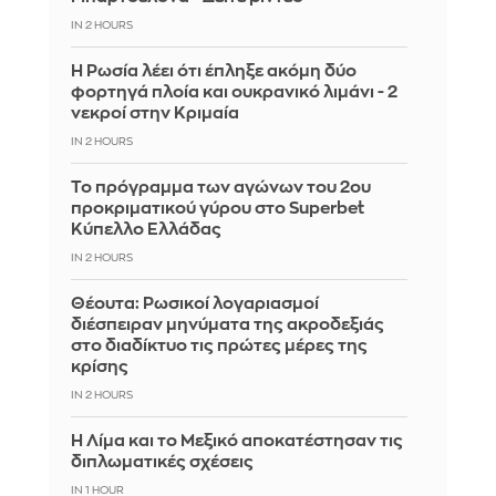
IN 2 HOURS
Η Ρωσία λέει ότι έπληξε ακόμη δύο
φορτηγά πλοία και ουκρανικό λιμάνι - 2
νεκροί στην Κριμαία
IN 2 HOURS
Το πρόγραμμα των αγώνων του 2ου
προκριματικού γύρου στο Superbet
Κύπελλο Ελλάδας
IN 2 HOURS
Θέουτα: Ρωσικοί λογαριασμοί
διέσπειραν μηνύματα της ακροδεξιάς
στο διαδίκτυο τις πρώτες μέρες της
κρίσης
IN 2 HOURS
Η Λίμα και το Μεξικό αποκατέστησαν τις
διπλωματικές σχέσεις
IN 1 HOUR