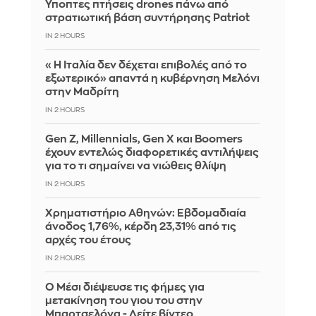
Ύποπτες πτήσεις drones πάνω από
στρατιωτική βάση συντήρησης Patriot
IN 2 HOURS
«Η Ιταλία δεν δέχεται επιβολές από το
εξωτερικό» απαντά η κυβέρνηση Μελόνι
στην Μαδρίτη
IN 2 HOURS
Gen Z, Millennials, Gen X και Boomers
έχουν εντελώς διαφορετικές αντιλήψεις
για το τι σημαίνει να νιώθεις θλίψη
IN 2 HOURS
Χρηματιστήριο Αθηνών: Εβδομαδιαία
άνοδος 1,76%, κέρδη 23,31% από τις
αρχές του έτους
IN 2 HOURS
Ο Μέσι διέψευσε τις φήμες για
μετακίνηση του γιου του στην
Μπαρτσελόνα - Δείτε βίντεο