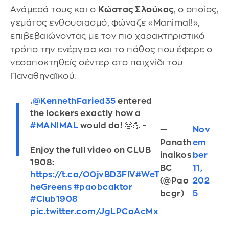
Ανάμεσά τους και ο
Κώστας Σλούκας
, ο οποίος,
γεμάτος ενθουσιασμό, φώναζε «Manimal!»,
επιβεβαιώνοντας με τον πιο χαρακτηριστικό
τρόπο την ενέργεια και το πάθος που έφερε ο
νεοαποκτηθείς σέντερ στο παιχνίδι του
Παναθηναϊκού.
.
@KennethFaried35
entered
the lockers exactly how a
#MANIMAL
would do! 😤💪🏾
—
Nov
Panath
em
Enjoy the full video on CLUB
inaikos
ber
1908:
BC
11,
https://t.co/O0jvBD3FlV
#WeT
(@Pao
202
heGreens
#paobcaktor
bcgr)
5
#Club1908
pic.twitter.com/JgLPCoAcMx