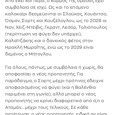
Από εκεί και πέρα, ο κορμός της ομάδας έχει
συμβόλαια σε ισχύ. Ως και το επόμενο
καλοκαίρι δεσμεύονται οι Σλούκας, Χουάντσο,
Όσμαν, Σορτς και Κουζέλογλου, ως το 2028 οι
Ναν, Χέιζ-Ντέιβις, Γκραντ, Λεσόρ, Τολιόπουλος
(περίπτωση να φύγει δεν υπάρχει),
Καλαϊτζάκης και ο δανεικός φέτος στον
Ηρακλή Μωραΐτης, ενώ ως το 2029 είναι
δεμένος ο Μήτογλου.
Για όλους, πάντως, με συμβόλαια ή χωρίς, θα
αποφασίσει ο νέος προπονητής. Για
παράδειγμα, ο Σορτς μέχρι πρότινος έδειχνε
αποφασισμένος να φύγει (και η Βαλένθια
περιμένει στη γωνία), αλλά μπορεί ο νέος
προπονητής να κρίνει διαφορετικά από ό,τι ο
Αταμάν… μέχρι τους τελικούς. Σε κάθε
περίπτωση, ο νέος προπονητής, ειδικά αν είναι