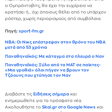
ο Ομπράντοβιτς, θα έχει την ευχέρεια να
κρατήσει ή... όχι όποιους θέλει από το υπάρχον
ρόστερ, χωρίς περιορισμούς από συμβόλαια.
Πηγή:
sport-fm.gr
NBA: Οι Νικς επέστρεψαν στον θρόνο του NBA
μετά από 53 χρόνια
Παναθηναϊκός: Mε κάταγμα στα πλευρά ο Ναν
Παναθηναϊκός: Ξύλο από τα ΜΑΤ σε παίκτες-
«Mια γροθιά» όλοι πήγαν να βρουν τον
Τζόουνς που χτύπησε τον Ναν
Διαβάστε τις
Ειδήσεις σήμερα
και
ενημερωθείτε για τα πρόσφατα νέα.
Ακολουθήστε το
Skai.gr στο Google News
και