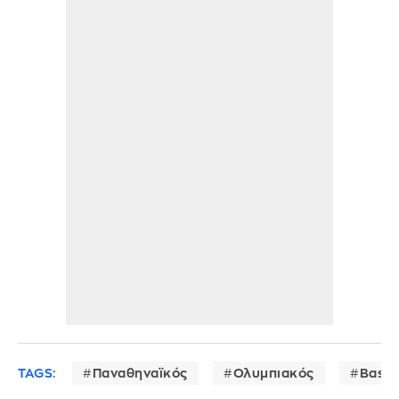
TAGS:
Παναθηναϊκός
Ολυμπιακός
Baske