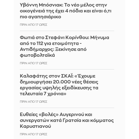
Υβόννη Μπόσνιακ: Το νέο μέλος στην
οικογένειά της έχει 4 πόδια και είναι ό,τι
πιο αγαπησιάρικο
ΠΡΙΝ ΑΠΌ 17 ΏΡΕΣ
Φωτιά στο Στεφάνι Κορίνθου: Μήνυμα
από το 112 για ετοιμότητα -
Αντιδήμαρχος: Ξεκίνησε από
φωτοβολταϊκά
ΠΡΙΝ ΑΠΌ 17 ΏΡΕΣ
Καλαφάτης στον ΣΚΑΪ: «Έχουμε
δημιουργήσει 20.000 νέες θέσεις
εργασίας υψηλής εξειδίκευσης τα
τελευταία 7 χρόνια»
ΠΡΙΝ ΑΠΌ 17 ΏΡΕΣ
Ευθείες «βολές» Αυγερινού και
συνεργατών κατά Γρατσία και κόμματος
Καρυστιανού
ΠΡΙΝ ΑΠΌ 17 ΏΡΕΣ