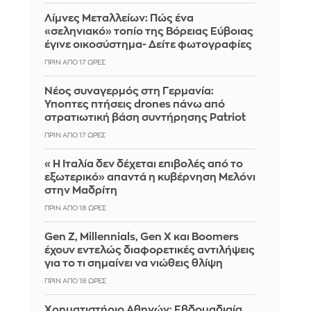
Λίμνες Μεταλλείων: Πώς ένα
«σεληνιακό» τοπίο της Βόρειας Εύβοιας
έγινε οικοσύστημα- Δείτε φωτογραφίες
ΠΡΙΝ ΑΠΌ 17 ΏΡΕΣ
Νέος συναγερμός στη Γερμανία:
Ύποπτες πτήσεις drones πάνω από
στρατιωτική βάση συντήρησης Patriot
ΠΡΙΝ ΑΠΌ 17 ΏΡΕΣ
«Η Ιταλία δεν δέχεται επιβολές από το
εξωτερικό» απαντά η κυβέρνηση Μελόνι
στην Μαδρίτη
ΠΡΙΝ ΑΠΌ 18 ΏΡΕΣ
Gen Z, Millennials, Gen X και Boomers
έχουν εντελώς διαφορετικές αντιλήψεις
για το τι σημαίνει να νιώθεις θλίψη
ΠΡΙΝ ΑΠΌ 18 ΏΡΕΣ
Χρηματιστήριο Αθηνών: Εβδομαδιαία