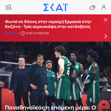
Φωτιά στο Στεφάνι Κορίνθου: Μήνυμα από το
Φωτιά σε δάσος στην περιοχή Ερμακιά στην
112 για ετοιμότητα - Αντιδήμαρχος: Ξεκίνησε
Κοζάνη - Τρία αεροσκάφη στην κατάσβεση
από φωτοβολταϊκά
ΕΛΛΑΔΑ
17:40, 07.08.2026
ΕΛΛΑΔΑ
16:29, 07.08.2026
UPDATE: 19:38
Παναθηναϊκός η επόμενη μέρα: Ο